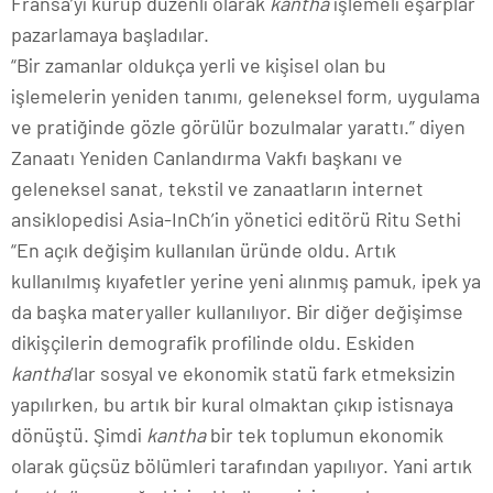
Fransa’yı kurup düzenli olarak
kantha
işlemeli eşarplar
pazarlamaya başladılar.
“Bir zamanlar oldukça yerli ve kişisel olan bu
işlemelerin yeniden tanımı, geleneksel form, uygulama
ve pratiğinde gözle görülür bozulmalar yarattı.” diyen
Zanaatı Yeniden Canlandırma Vakfı başkanı ve
geleneksel sanat, tekstil ve zanaatların internet
ansiklopedisi Asia-InCh’in yönetici editörü Ritu Sethi
“En açık değişim kullanılan üründe oldu. Artık
kullanılmış kıyafetler yerine yeni alınmış pamuk, ipek ya
da başka materyaller kullanılıyor. Bir diğer değişimse
dikişçilerin demografik profilinde oldu. Eskiden
kantha
’lar sosyal ve ekonomik statü fark etmeksizin
yapılırken, bu artık bir kural olmaktan çıkıp istisnaya
dönüştü. Şimdi
kantha
bir tek toplumun ekonomik
olarak güçsüz bölümleri tarafından yapılıyor. Yani artık