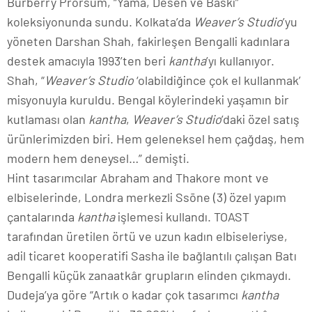
Burberry Prorsum, “Yama, Desen ve Baskı”
koleksiyonunda sundu. Kolkata’da
Weaver’s Studio
’yu
yöneten Darshan Shah, fakirleşen Bengalli kadınlara
destek amacıyla 1993’ten beri
kantha
’yı kullanıyor.
Shah, “
Weaver’s Studio
‘olabildiğince çok el kullanmak’
misyonuyla kuruldu. Bengal köylerindeki yaşamın bir
kutlaması olan
kantha
,
Weaver’s Studio
’daki özel satış
ürünlerimizden biri. Hem geleneksel hem çağdaş, hem
modern hem deneysel…” demişti.
Hint tasarımcılar Abraham and Thakore mont ve
elbiselerinde, Londra merkezli Ssōne (3) özel yapım
çantalarında
kantha
işlemesi kullandı. TOAST
tarafından üretilen örtü ve uzun kadın elbiseleriyse,
adil ticaret kooperatifi Sasha ile bağlantılı çalışan Batı
Bengalli küçük zanaatkâr grupların elinden çıkmaydı.
Dudeja’ya göre “Artık o kadar çok tasarımcı
kantha