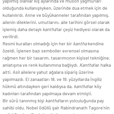
yapılmış olanlar kış aylarında ve muson yağmurları
olduğunda kullanışlıyken, üzerinde dua etmek için de
kullanılırdı. Anne ve büyükanneler tarafından yapılmış,
ailenin dileklerini, umutlarını, aile tarihini görsel olarak
işlemiş daha detaylı
kantha
’lar çeyiz hediyesi olarak da
verilirdi.
Resmi kuralları olmadığı için her bir
kantha
kendine
özeldi. İşlenen bazı semboller evrensel olmasına
rağmen her bir tasarım, tasarımcının kişisel tekniğine,
anlatışına ve renk kullanımına bağlıydı.
Kantha
’lar halka
aitti. Asil ailelere yahut ağalara sipariş üzerine
yapılmazdı. El zanaatları 18. ve 19. yüzyıllarda İngiliz
hükmü altındayken geri kaldıysa da,
kantha
‘lar köy
kadınları tarafından yapılmaya devam etmişti.
Bir sürü tanınmış kişi
kantha
’ların yolculuğunda pay
sahibi oldu. Nobel ödüllü şair Rabindranath Tagore’nin