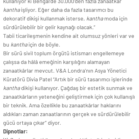
kullanıyor ki Bengal’de 30.000’den fazla zanaatkâr
kantha
işliyor. Eğer daha da fazla tasarımcı bu
dekoratif dikişi kullanmak isterse,
kantha
moda için
sürdürülebilir bir gelir kaynağı olacak.”
Tabii ticarileşmenin kendine ait olumsuz yönleri var ve
bu
kantha
için de böyle.
Bir sürü sivil toplum örgütü istismarı engellemeye
çalışsa da hâlâ emeğinin karşılığını alamayan
zanaatkârlar mevcut. V&A Londra’nın Asya Yönetici
Küratörü Divia Patel “Artık bir sürü tasarımcı işlerinde
kantha
dikişi kullanıyor. Çağdaş bir estetik sunmak ve
zanaatkârların yeteneğini geliştirmek için çok kullanışlı
bir teknik. Ama özellikle bu zanaatkârlar haklarını
aldıkları zaman zanaatlarının gerçek ve sürdürülebilir
gücü ortaya çıkar” diyor.
Dipnotlar: