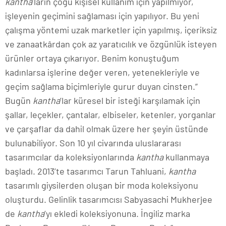
kantha
’ların çoğu kişisel kullanım için yapılmıyor,
işleyenin geçimini sağlaması için yapılıyor. Bu yeni
çalışma yöntemi uzak marketler için yapılmış, içeriksiz
ve zanaatkârdan çok az yaratıcılık ve özgünlük isteyen
ürünler ortaya çıkarıyor. Benim konuştuğum
kadınlarsa işlerine değer veren, yetenekleriyle ve
geçim sağlama biçimleriyle gurur duyan cinsten.”
Bugün
kantha
’lar küresel bir isteği karşılamak için
şallar, leçekler, çantalar, elbiseler, ketenler, yorganlar
ve çarşaflar da dahil olmak üzere her şeyin üstünde
bulunabiliyor. Son 10 yıl civarında uluslararası
tasarımcılar da koleksiyonlarında
kantha
kullanmaya
başladı. 2013’te tasarımcı Tarun Tahluani,
kantha
tasarımlı giysilerden oluşan bir moda koleksiyonu
oluşturdu. Gelinlik tasarımcısı Sabyasachi Mukherjee
de
kantha
’yı ekledi koleksiyonuna. İngiliz marka