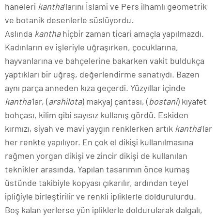
haneleri
kantha
’larını İslami ve Pers ilhamlı geometrik
ve botanik desenlerle süslüyordu.
Aslında
kantha
hiçbir zaman ticari amaçla yapılmazdı.
Kadınların ev işleriyle uğraşırken, çocuklarına,
hayvanlarına ve bahçelerine bakarken vakit buldukça
yaptıkları bir uğraş, değerlendirme sanatıydı. Bazen
aynı parça anneden kıza geçerdi. Yüzyıllar içinde
kantha’
lar, (
arshilota
) makyaj çantası, (
bostani
) kıyafet
bohçası, kilim gibi sayısız kullanış gördü. Eskiden
kırmızı, siyah ve mavi yaygın renklerken artık
kantha
’lar
her renkte yapılıyor. En çok el dikişi kullanılmasına
rağmen yorgan dikişi ve zincir dikişi de kullanılan
teknikler arasında. Yapılan tasarımın önce kumaş
üstünde takibiyle kopyası çıkarılır, ardından teyel
ipliğiyle birleştirilir ve renkli ipliklerle doldurulurdu.
Boş kalan yerlerse yün ipliklerle doldurularak dalgalı,