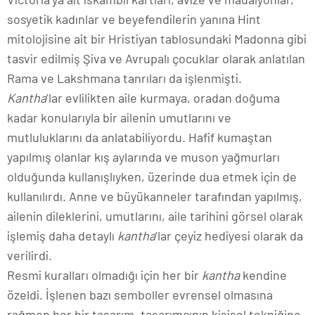
sosyetik kadınlar ve beyefendilerin yanına Hint
mitolojisine ait bir Hristiyan tablosundaki Madonna gibi
tasvir edilmiş Şiva ve Avrupalı çocuklar olarak anlatılan
Rama ve Lakshmana tanrıları da işlenmişti.
Kantha
’lar evlilikten aile kurmaya, oradan doğuma
kadar konularıyla bir ailenin umutlarını ve
mutluluklarını da anlatabiliyordu. Hafif kumaştan
yapılmış olanlar kış aylarında ve muson yağmurları
olduğunda kullanışlıyken, üzerinde dua etmek için de
kullanılırdı. Anne ve büyükanneler tarafından yapılmış,
ailenin dileklerini, umutlarını, aile tarihini görsel olarak
işlemiş daha detaylı
kantha
’lar çeyiz hediyesi olarak da
verilirdi.
Resmi kuralları olmadığı için her bir
kantha
kendine
özeldi. İşlenen bazı semboller evrensel olmasına
rağmen her bir tasarım, tasarımcının kişisel tekniğine,