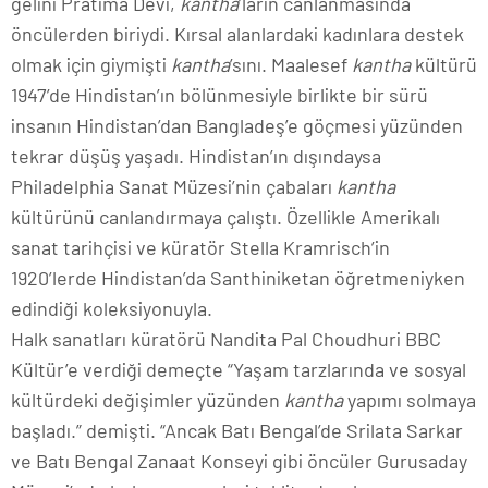
gelini Pratima Devi,
kantha
’ların canlanmasında
öncülerden biriydi. Kırsal alanlardaki kadınlara destek
olmak için giymişti
kantha
’sını. Maalesef
kantha
kültürü
1947’de Hindistan’ın bölünmesiyle birlikte bir sürü
insanın Hindistan’dan Bangladeş’e göçmesi yüzünden
tekrar düşüş yaşadı. Hindistan’ın dışındaysa
Philadelphia Sanat Müzesi’nin çabaları
kantha
kültürünü canlandırmaya çalıştı. Özellikle Amerikalı
sanat tarihçisi ve küratör Stella Kramrisch’in
1920’lerde Hindistan’da Santhiniketan öğretmeniyken
edindiği koleksiyonuyla.
Halk sanatları küratörü Nandita Pal Choudhuri BBC
Kültür’e verdiği demeçte “Yaşam tarzlarında ve sosyal
kültürdeki değişimler yüzünden
kantha
yapımı solmaya
başladı.” demişti. “Ancak Batı Bengal’de Srilata Sarkar
ve Batı Bengal Zanaat Konseyi gibi öncüler Gurusaday