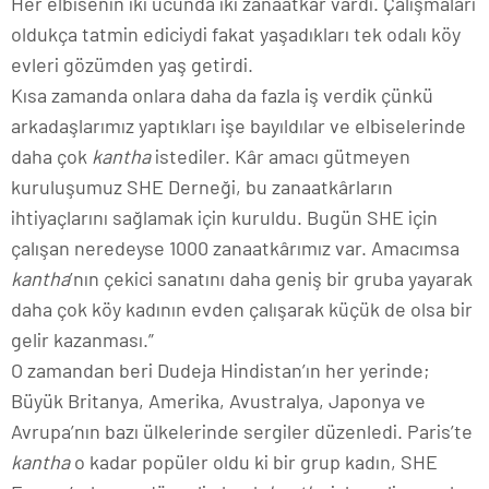
Her elbisenin iki ucunda iki zanaatkâr vardı. Çalışmaları
oldukça tatmin ediciydi fakat yaşadıkları tek odalı köy
evleri gözümden yaş getirdi.
Kısa zamanda onlara daha da fazla iş verdik çünkü
arkadaşlarımız yaptıkları işe bayıldılar ve elbiselerinde
daha çok
kantha
istediler. Kâr amacı gütmeyen
kuruluşumuz SHE Derneği, bu zanaatkârların
ihtiyaçlarını sağlamak için kuruldu. Bugün SHE için
çalışan neredeyse 1000 zanaatkârımız var. Amacımsa
kantha
’nın çekici sanatını daha geniş bir gruba yayarak
daha çok köy kadının evden çalışarak küçük de olsa bir
gelir kazanması.”
O zamandan beri Dudeja Hindistan’ın her yerinde;
Büyük Britanya, Amerika, Avustralya, Japonya ve
Avrupa’nın bazı ülkelerinde sergiler düzenledi. Paris’te
kantha
o kadar popüler oldu ki bir grup kadın, SHE