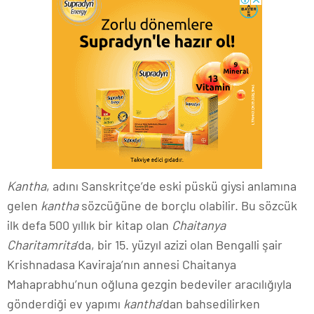
Kantha
, adını Sanskritçe’de eski püskü giysi anlamına
gelen
kantha
sözcüğüne de borçlu olabilir. Bu sözcük
ilk defa 500 yıllık bir kitap olan
Chaitanya
Charitamrita
’da, bir 15. yüzyıl azizi olan Bengalli şair
Krishnadasa Kaviraja’nın annesi Chaitanya
Mahaprabhu’nun oğluna gezgin bedeviler aracılığıyla
gönderdiği ev yapımı
kantha
’dan bahsedilirken