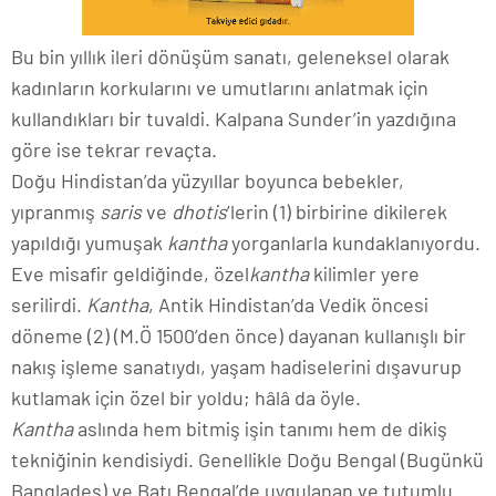
Bu bin yıllık ileri dönüşüm sanatı, geleneksel olarak
kadınların korkularını ve umutlarını anlatmak için
kullandıkları bir tuvaldi. Kalpana Sunder’in yazdığına
göre ise tekrar revaçta.
Doğu Hindistan’da yüzyıllar boyunca bebekler,
yıpranmış
saris
ve
dhotis
’lerin (1) birbirine dikilerek
yapıldığı yumuşak
kantha
yorganlarla kundaklanıyordu.
Eve misafir geldiğinde, özel
kantha
kilimler yere
serilirdi.
Kantha
, Antik Hindistan’da Vedik öncesi
döneme (2) (M.Ö 1500’den önce) dayanan kullanışlı bir
nakış işleme sanatıydı, yaşam hadiselerini dışavurup
kutlamak için özel bir yoldu; hâlâ da öyle.
Kantha
aslında hem bitmiş işin tanımı hem de dikiş
tekniğinin kendisiydi. Genellikle Doğu Bengal (Bugünkü
Bangladeş) ve Batı Bengal’de uygulanan ve tutumlu