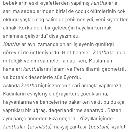
bebeklerin eski kıyafetlerden yapılmış
kantha
’larla
sarılma sebeplerinden birisi de çocuk ölümlerinin çok
olduğu yaşları sağ salim geçebilmesiydi, yeni kıyafetler
almak, korku dolu bir geleceğin hayalini kurmak
anlamına geliyordu” diye yazmıştı.
Kantha
’lar aynı zamanda onları işleyenin günlüğü
görevini de üstleniyordu. Hint haneleri
kantha
’larında
mitolojik ve dini sahneleri anlatırken, Müslüman
haneleri
kantha
’larını İslami ve Pers ilhamlı geometrik
ve botanik desenlerle süslüyordu.
Aslında
kantha
hiçbir zaman ticari amaçla yapılmazdı.
Kadınların ev işleriyle uğraşırken, çocuklarına,
hayvanlarına ve bahçelerine bakarken vakit buldukça
yaptıkları bir uğraş, değerlendirme sanatıydı. Bazen
aynı parça anneden kıza geçerdi. Yüzyıllar içinde
kantha’
lar, (
arshilota
) makyaj çantası, (
bostani
) kıyafet