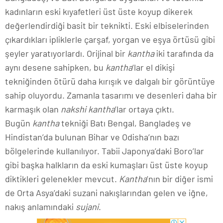
kadınların eski kıyafetleri üst üste koyup dikerek
değerlendirdiği basit bir teknikti. Eski elbiselerinden
çıkardıkları ipliklerle çarşaf, yorgan ve eşya örtüsü gibi
şeyler yaratıyorlardı. Orijinal bir
kantha
iki tarafında da
aynı desene sahipken, bu
kantha
‘lar el dikişi
tekniğinden ötürü daha kırışık ve dalgalı bir görüntüye
sahip oluyordu. Zamanla tasarımı ve desenleri daha bir
karmaşık olan
nakshi kantha
’lar ortaya çıktı.
Bugün
kantha
tekniği Batı Bengal, Bangladeş ve
Hindistan’da bulunan Bihar ve Odisha’nın bazı
bölgelerinde kullanılıyor. Tabii Japonya’daki Boro’lar
gibi başka halkların da eski kumaşları üst üste koyup
diktikleri gelenekler mevcut.
Kantha
’nın bir diğer ismi
de Orta Asya’daki suzani nakışlarından gelen ve iğne,
nakış anlamındaki
sujani
.