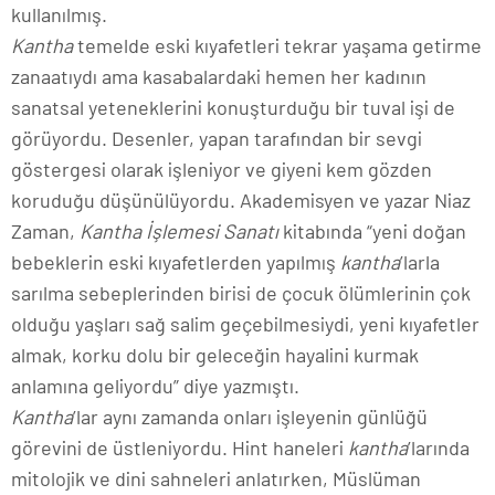
kullanılmış.
Kantha
temelde eski kıyafetleri tekrar yaşama getirme
zanaatıydı ama kasabalardaki hemen her kadının
sanatsal yeteneklerini konuşturduğu bir tuval işi de
görüyordu. Desenler, yapan tarafından bir sevgi
göstergesi olarak işleniyor ve giyeni kem gözden
koruduğu düşünülüyordu. Akademisyen ve yazar Niaz
Zaman,
Kantha
İşlemesi Sanatı
kitabında “yeni doğan
bebeklerin eski kıyafetlerden yapılmış
kantha
’larla
sarılma sebeplerinden birisi de çocuk ölümlerinin çok
olduğu yaşları sağ salim geçebilmesiydi, yeni kıyafetler
almak, korku dolu bir geleceğin hayalini kurmak
anlamına geliyordu” diye yazmıştı.
Kantha
’lar aynı zamanda onları işleyenin günlüğü
görevini de üstleniyordu. Hint haneleri
kantha
’larında
mitolojik ve dini sahneleri anlatırken, Müslüman