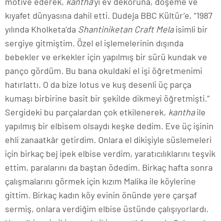
motive ederek,
kantha
’yı ev dekoruna, döşeme ve
kıyafet dünyasına dahil etti. Dudeja BBC Kültür’e, “1987
yılında Kholketa’da
Shantiniketan Craft Mela
isimli bir
sergiye gitmiştim. Özel el işlemelerinin dışında
bebekler ve erkekler için yapılmış bir sürü kundak ve
panço gördüm. Bu bana okuldaki el işi öğretmenimi
hatırlattı. O da bize lotus ve kuş desenli üç parça
kumaşı birbirine basit bir şekilde dikmeyi öğretmişti.”
Sergideki bu parçalardan çok etkilenerek,
kantha
ile
yapılmış bir elbisem olsaydı keşke dedim. Eve üç işinin
ehli zanaatkâr getirdim. Onlara el dikişiyle süslemeleri
için birkaç bej ipek elbise verdim, yaratıcılıklarını teşvik
ettim, paralarını da baştan ödedim. Birkaç hafta sonra
çalışmalarını görmek için kızım Malika
ile köylerine
gittim. Birkaç kadın köy evinin önünde yere çarşaf
sermiş, onlara verdiğim elbise üstünde çalışıyorlardı.