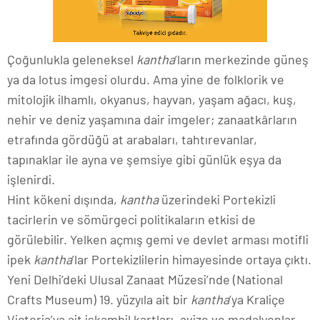
Çoğunlukla geleneksel
kantha
’ların merkezinde güneş
ya da lotus imgesi olurdu. Ama yine de folklorik ve
mitolojik ilhamlı, okyanus, hayvan, yaşam ağacı, kuş,
nehir ve deniz yaşamına dair imgeler; zanaatkârların
etrafında gördüğü at arabaları, tahtırevanlar,
tapınaklar ile ayna ve şemsiye gibi günlük eşya da
işlenirdi.
Hint kökeni dışında,
kantha
üzerindeki Portekizli
tacirlerin ve sömürgeci politikaların etkisi de
görülebilir. Yelken açmış gemi ve devlet arması motifli
ipek
kantha
’lar Portekizlilerin himayesinde ortaya çıktı.
Yeni Delhi’deki Ulusal Zanaat Müzesi’nde (National
Crafts Museum) 19. yüzyıla ait bir
kantha
’ya Kraliçe
Victoria’ya ait iskambil kartları, avize ve madalyonlar,