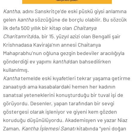
Kantha
, adını Sanskritçe’de eski püskü giysi anlamına
gelen
kantha
sözcüğüne de borçlu olabilir. Bu sözcük
ilk defa 500 yıllık bir kitap olan
Chaitanya
Charitamrita
’da, bir 15. yüzyıl azizi olan Bengalli şair
Krishnadasa Kaviraja’nın annesi Chaitanya
Mahaprabhu’nun oğluna gezgin bedeviler aracılığıyla
gönderdiği ev yapımı
kantha
’dan bahsedilirken
kullanılmış.
Kantha
temelde eski kıyafetleri tekrar yaşama getirme
zanaatıydı ama kasabalardaki hemen her kadının
sanatsal yeteneklerini konuşturduğu bir tuval işi de
görüyordu. Desenler, yapan tarafından bir sevgi
göstergesi olarak işleniyor ve giyeni kem gözden
koruduğu düşünülüyordu. Akademisyen ve yazar Niaz
Zaman,
Kantha
İşlemesi Sanatı
kitabında “yeni doğan