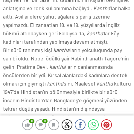
anlatışına ve renk kullanımına bağlıydı.
Kantha
’lar halka
aitti. Asil ailelere yahut ağalara sipariş üzerine
yapılmazdı. El zanaatları 18. ve 19. yüzyıllarda İngiliz
hükmü altındayken geri kaldıysa da,
kantha
‘lar köy
kadınları tarafından yapılmaya devam etmişti.
Bir sürü tanınmış kişi
kantha
’ların yolculuğunda pay
sahibi oldu. Nobel ödüllü şair Rabindranath Tagore’nin
gelini Pratima Devi,
kantha
’ların canlanmasında
öncülerden biriydi. Kırsal alanlardaki kadınlara destek
olmak için giymişti
kantha
’sını. Maalesef
kantha
kültürü
1947’de Hindistan’ın bölünmesiyle birlikte bir sürü
insanın Hindistan’dan Bangladeş’e göçmesi yüzünden
tekrar düşüş yaşadı. Hindistan’ın dışındaysa
Philadelphia Sanat Müzesi’nin çabaları
kantha
0
0
0
0
kültürünü canlandırmaya çalıştı. Özellikle Amerikalı
sanat tarihçisi ve küratör Stella Kramrisch’in