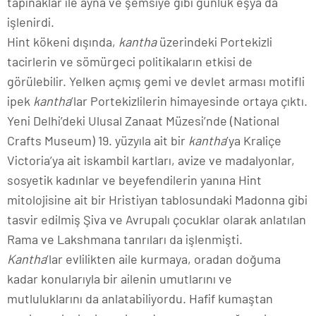
tapınaklar ile ayna ve şemsiye gibi günlük eşya da
işlenirdi.
Hint kökeni dışında,
kantha
üzerindeki Portekizli
tacirlerin ve sömürgeci politikaların etkisi de
görülebilir. Yelken açmış gemi ve devlet arması motifli
ipek
kantha
’lar Portekizlilerin himayesinde ortaya çıktı.
Yeni Delhi’deki Ulusal Zanaat Müzesi’nde (National
Crafts Museum) 19. yüzyıla ait bir
kantha
’ya Kraliçe
Victoria’ya ait iskambil kartları, avize ve madalyonlar,
sosyetik kadınlar ve beyefendilerin yanına Hint
mitolojisine ait bir Hristiyan tablosundaki Madonna gibi
tasvir edilmiş Şiva ve Avrupalı çocuklar olarak anlatılan
Rama ve Lakshmana tanrıları da işlenmişti.
Kantha
’lar evlilikten aile kurmaya, oradan doğuma
kadar konularıyla bir ailenin umutlarını ve
mutluluklarını da anlatabiliyordu. Hafif kumaştan