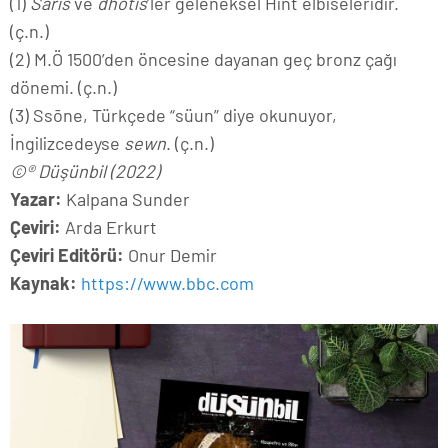
(1)
Saris
ve
dhotis
’ler geleneksel Hint elbiseleridir.
(ç.n.)
(2) M.Ö 1500’den öncesine dayanan geç bronz çağı
dönemi. (ç.n.)
(3) Ssōne, Türkçede “süun” diye okunuyor,
İngilizcedeyse
sewn
. (ç.n.)
©® Düşünbil (2022)
Yazar:
Kalpana Sunder
Çeviri:
Arda Erkurt
Çeviri Editörü:
Onur Demir
Kaynak:
https://www.bbc.com