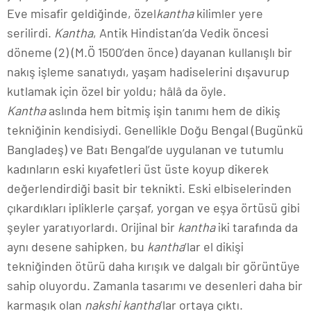
Eve misafir geldiğinde, özel
kantha
kilimler yere
serilirdi.
Kantha
, Antik Hindistan’da Vedik öncesi
döneme (2) (M.Ö 1500’den önce) dayanan kullanışlı bir
nakış işleme sanatıydı, yaşam hadiselerini dışavurup
kutlamak için özel bir yoldu; hâlâ da öyle.
Kantha
aslında hem bitmiş işin tanımı hem de dikiş
tekniğinin kendisiydi. Genellikle Doğu Bengal (Bugünkü
Bangladeş) ve Batı Bengal’de uygulanan ve tutumlu
kadınların eski kıyafetleri üst üste koyup dikerek
değerlendirdiği basit bir teknikti. Eski elbiselerinden
çıkardıkları ipliklerle çarşaf, yorgan ve eşya örtüsü gibi
şeyler yaratıyorlardı. Orijinal bir
kantha
iki tarafında da
aynı desene sahipken, bu
kantha
‘lar el dikişi
tekniğinden ötürü daha kırışık ve dalgalı bir görüntüye
sahip oluyordu. Zamanla tasarımı ve desenleri daha bir
karmaşık olan
nakshi kantha
’lar ortaya çıktı.