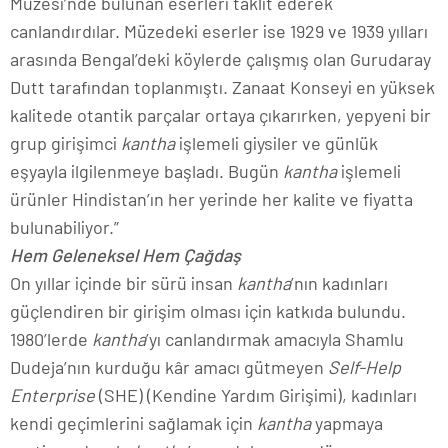
Müzesi’nde bulunan eserleri taklit ederek
canlandırdılar. Müzedeki eserler ise 1929 ve 1939 yılları
arasında Bengal’deki köylerde çalışmış olan Gurudaray
Dutt tarafından toplanmıştı. Zanaat Konseyi en yüksek
kalitede otantik parçalar ortaya çıkarırken, yepyeni bir
grup girişimci
kantha
işlemeli giysiler ve günlük
eşyayla ilgilenmeye başladı. Bugün
kantha
işlemeli
ürünler Hindistan’ın her yerinde her kalite ve fiyatta
bulunabiliyor.”
Hem Geleneksel Hem Çağdaş
On yıllar içinde bir sürü insan
kantha
’nın kadınları
güçlendiren bir girişim olması için katkıda bulundu.
1980’lerde
kantha
’yı canlandırmak amacıyla Shamlu
Dudeja’nın kurduğu kâr amacı gütmeyen
Self-Help
Enterprise
(SHE) (Kendine Yardım Girişimi), kadınları
kendi geçimlerini sağlamak için
kantha
yapmaya