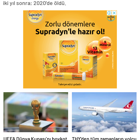
iki yıl sonra; 2020’de öldü.
UEFA Dünya Kupası’nı boykot
THY'den tüm zamanların yolcu