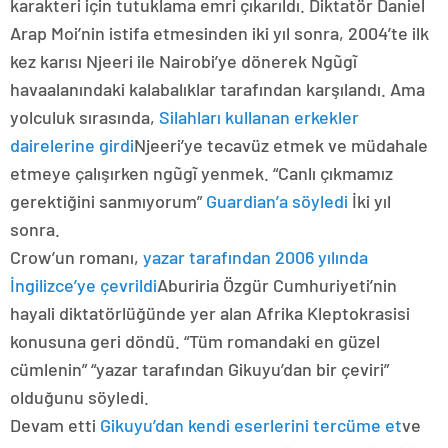
karakteri için tutuklama emri çıkarıldı. Diktatör Daniel
Arap Moi’nin istifa etmesinden iki yıl sonra, 2004’te ilk
kez karısı Njeeri ile Nairobi’ye dönerek Ngũgĩ
havaalanındaki kalabalıklar tarafından karşılandı. Ama
yolculuk sırasında,
Silahları kullanan erkekler
dairelerine girdi
Njeeri’ye tecavüz etmek ve müdahale
etmeye çalışırken ngũgĩ yenmek. “Canlı çıkmamız
gerektiğini sanmıyorum”
Guardian’a söyledi
İki yıl
sonra.
Crow’un romanı,
yazar tarafından 2006 yılında
İngilizce’ye çevrildi
Aburiria Özgür Cumhuriyeti’nin
hayali diktatörlüğünde yer alan Afrika Kleptokrasisi
konusuna geri döndü. “Tüm romandaki en güzel
cümlenin” “yazar tarafından Gikuyu’dan bir çeviri”
olduğunu söyledi.
Devam etti
Gikuyu’dan kendi eserlerini tercüme et
ve