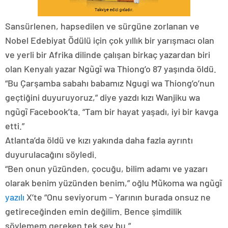
Sansürlenen, hapsedilen ve sürgüne zorlanan ve
Nobel Edebiyat Ödülü için çok yıllık bir yarışmacı olan
ve yerli bir Afrika dilinde çalışan birkaç yazardan biri
olan Kenyalı yazar Ngũgĩ wa Thiong’o 87 yaşında öldü.
“Bu Çarşamba sabahı babamız Ngugi wa Thiong’o’nun
geçtiğini duyuruyoruz,” diye yazdı kızı Wanjiku wa
ngũgĩ Facebook’ta. “Tam bir hayat yaşadı, iyi bir kavga
etti.”
Atlanta’da öldü ve kızı yakında daha fazla ayrıntı
duyurulacağını söyledi.
“Ben onun yüzünden, çocuğu, bilim adamı ve yazarı
olarak benim yüzünden benim,” oğlu Mũkoma wa ngũgĩ
yazılı
X’te “Onu seviyorum – Yarının burada onsuz ne
getireceğinden emin değilim. Bence şimdilik
söylemem gereken tek şey bu.”