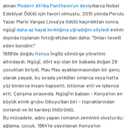
alınan
Modern Afrika Pantheon’un devi
yıllarca Nobel
Edebiyat Ödülü için favori olmuştu. 2010 yılında Perulu
Yazar Mario Vargas Llosa’ya ödülü kaçırdıktan sonra,
ngũgĩ
daha az hayal kırıklığına uğradığını söyledi
evinin
dışında toplanan fotoğrafçılardan daha: “Onları teselli
eden bendim!”
1938’de doğdu
Kenya
İngiliz sömürge yönetimi
altındaydı, Ngũgĩ, dört eşi olan bir babada doğan 28
çocuktan biriydi. Mau Mau ayaklanmasından bir genç
olarak yaşadı, bu sırada yetkililer onlarca veya hatta
yüz binlerce insanı hapsetti, istismar etti ve işkence
etti. Çatışma sırasında, Ngũgĩ’ın babası – Kenya’nın en
büyük etnik grubu Gikuyu’dan biri – topraklarından
zorlandı ve iki kardeşi öldürüldü.
Bu mücadele, adını yapan romanın zeminini oluşturdu:
ağlama, çocuk. 1964’te yayınlanan Kenya’nın