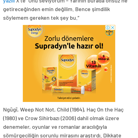
yazılı
X’te “Onu seviyorum – Yarının burada onsuz ne
getireceğinden emin değilim. Bence şimdilik
söylemem gereken tek şey bu.”
Ngũgĩ, Weep Not Not, Child (1964), Haç On the Haç
(1980) ve Crow Sihirbazı (2006) dahil olmak üzere
denemeler, oyunlar ve romanlar aracılığıyla
sömürgeciliğin sorunlu mirasını araştırdı. Dikkate