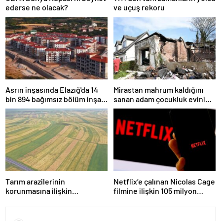
ederse ne olacak?
ve uçuş rekoru
Asrın inşasında Elazığ'da 14
Mirastan mahrum kaldığını
bin 894 bağımsız bölüm inşa
sanan adam çocukluk evini
edildi
havaya uçurdu
Tarım arazilerinin
Netflix’e çalınan Nicolas Cage
korunmasına ilişkin
filmine ilişkin 105 milyon
düzenleme
dolarlık dava