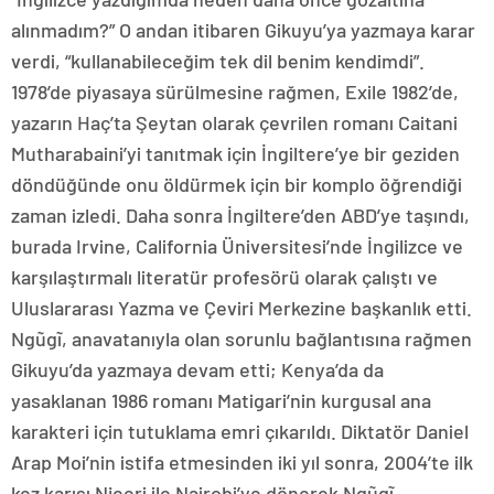
alınmadım?” O andan itibaren Gikuyu’ya yazmaya karar
verdi, “kullanabileceğim tek dil benim kendimdi”.
1978’de piyasaya sürülmesine rağmen, Exile 1982’de,
yazarın Haç’ta Şeytan olarak çevrilen romanı Caitani
Mutharabaini’yi tanıtmak için İngiltere’ye bir geziden
döndüğünde onu öldürmek için bir komplo öğrendiği
zaman izledi. Daha sonra İngiltere’den ABD’ye taşındı,
burada Irvine, California Üniversitesi’nde İngilizce ve
karşılaştırmalı literatür profesörü olarak çalıştı ve
Uluslararası Yazma ve Çeviri Merkezine başkanlık etti.
Ngũgĩ, anavatanıyla olan sorunlu bağlantısına rağmen
Gikuyu’da yazmaya devam etti; Kenya’da da
yasaklanan 1986 romanı Matigari’nin kurgusal ana
karakteri için tutuklama emri çıkarıldı. Diktatör Daniel
Arap Moi’nin istifa etmesinden iki yıl sonra, 2004’te ilk
kez karısı Njeeri ile Nairobi’ye dönerek Ngũgĩ