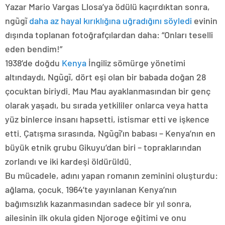
Yazar Mario Vargas Llosa’ya ödülü kaçırdıktan sonra,
ngũgĩ
daha az hayal kırıklığına uğradığını söyledi
evinin
dışında toplanan fotoğrafçılardan daha: “Onları teselli
eden bendim!”
1938’de doğdu
Kenya
İngiliz sömürge yönetimi
altındaydı, Ngũgĩ, dört eşi olan bir babada doğan 28
çocuktan biriydi. Mau Mau ayaklanmasından bir genç
olarak yaşadı, bu sırada yetkililer onlarca veya hatta
yüz binlerce insanı hapsetti, istismar etti ve işkence
etti. Çatışma sırasında, Ngũgĩ’ın babası – Kenya’nın en
büyük etnik grubu Gikuyu’dan biri – topraklarından
zorlandı ve iki kardeşi öldürüldü.
Bu mücadele, adını yapan romanın zeminini oluşturdu:
ağlama, çocuk. 1964’te yayınlanan Kenya’nın
bağımsızlık kazanmasından sadece bir yıl sonra,
ailesinin ilk okula giden Njoroge eğitimi ve onu