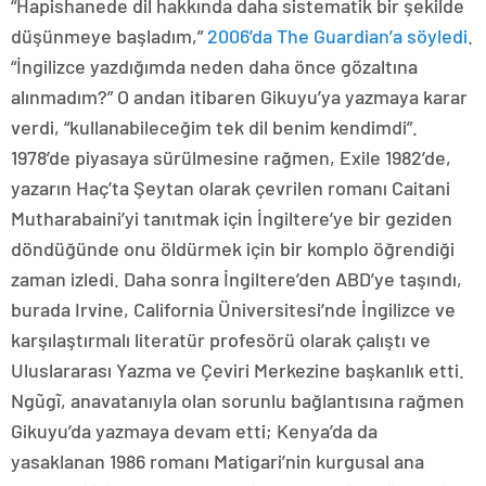
“Hapishanede dil hakkında daha sistematik bir şekilde
düşünmeye başladım,”
2006’da The Guardian’a söyledi
.
“İngilizce yazdığımda neden daha önce gözaltına
alınmadım?” O andan itibaren Gikuyu’ya yazmaya karar
verdi, “kullanabileceğim tek dil benim kendimdi”.
1978’de piyasaya sürülmesine rağmen, Exile 1982’de,
yazarın Haç’ta Şeytan olarak çevrilen romanı Caitani
Mutharabaini’yi tanıtmak için İngiltere’ye bir geziden
döndüğünde onu öldürmek için bir komplo öğrendiği
zaman izledi. Daha sonra İngiltere’den ABD’ye taşındı,
burada Irvine, California Üniversitesi’nde İngilizce ve
karşılaştırmalı literatür profesörü olarak çalıştı ve
Uluslararası Yazma ve Çeviri Merkezine başkanlık etti.
Ngũgĩ, anavatanıyla olan sorunlu bağlantısına rağmen
Gikuyu’da yazmaya devam etti; Kenya’da da
yasaklanan 1986 romanı Matigari’nin kurgusal ana