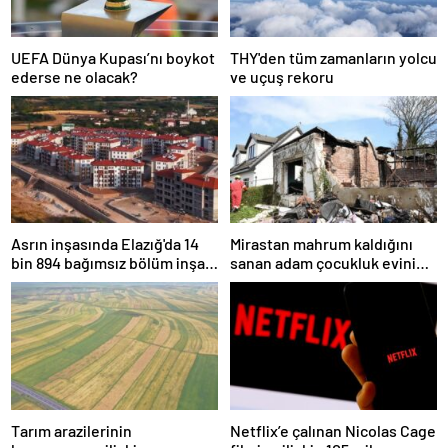
UEFA Dünya Kupası’nı boykot
THY'den tüm zamanların yolcu
ederse ne olacak?
ve uçuş rekoru
Asrın inşasında Elazığ'da 14
Mirastan mahrum kaldığını
bin 894 bağımsız bölüm inşa
sanan adam çocukluk evini
edildi
havaya uçurdu
Tarım arazilerinin
Netflix’e çalınan Nicolas Cage