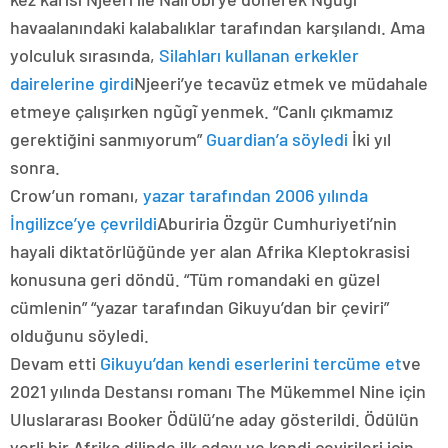
havaalanındaki kalabalıklar tarafından karşılandı. Ama
yolculuk sırasında,
Silahları kullanan erkekler
dairelerine girdi
Njeeri’ye tecavüz etmek ve müdahale
etmeye çalışırken ngũgĩ yenmek. “Canlı çıkmamız
gerektiğini sanmıyorum”
Guardian’a söyledi
İki yıl
sonra.
Crow’un romanı,
yazar tarafından 2006 yılında
İngilizce’ye çevrildi
Aburiria Özgür Cumhuriyeti’nin
hayali diktatörlüğünde yer alan Afrika Kleptokrasisi
konusuna geri döndü. “Tüm romandaki en güzel
cümlenin” “yazar tarafından Gikuyu’dan bir çeviri”
olduğunu söyledi.
Devam etti
Gikuyu’dan kendi eserlerini tercüme et
ve
2021 yılında Destansı romanı The Mükemmel Nine için
Uluslararası Booker Ödülü’ne aday gösterildi. Ödülün
yerli bir Afrika dilinde ilk adayı ve kendi çevirileri için