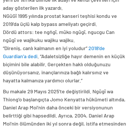
aday gösterilen ilk yazardı.
NGũGĩ 1995 yılında prostat kanseri teşhisi kondu ve
2019’da üçlü kalp bypass ameliyatı geçirdi.
Dördü attors: tee ngňgĩ, mũko ngũgĩ, ngucgu Can
ngũgĩ ve wajikuku wajiku wajiku.
“Direniş, canlı kalmanın en iyi yoludur”
2018’de
Guardian’a dedi
. “Adaletsizliğe hayır demenin en küçük
biçimini bile alabilir. Gerçekten haklı olduğunuzu
düşünüyorsanız, inançlarınıza bağlı kalırsınız ve
hayatta kalmanıza yardımcı olurlar.”
Bu makale 29 Mayıs 2025’te değiştirildi. Ngũgĩ wa
Thiong’o başlangıçta Jomo Kenyatta hükümeti altında,
Daniel Arap Moi’nin daha önceki bir versiyonunun
belirttiği gibi hapsedildi. Ayrıca, 2004, Daniel Arap
Moi’nin ölümünden iki yıl sonra değil, istifa etmesinden