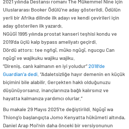
2021 yılında Destansı romanı The Mükemmel Nine için
Uluslararası Booker Ödülü’ne aday gösterildi. Ödülün
yerli bir Afrika dilinde ilk adayı ve kendi çevirileri için
aday gösterilen ilk yazardı.
NGũGĩ 1995 yılında prostat kanseri teşhisi kondu ve
2019’da üçlü kalp bypass ameliyatı geçirdi.
Dördü attors: tee ngňgĩ, mũko ngũgĩ, ngucgu Can
ngũgĩ ve wajikuku wajiku wajiku.
“Direniş, canlı kalmanın en iyi yoludur”
2018’de
Guardian’a dedi
. “Adaletsizliğe hayır demenin en küçük
biçimini bile alabilir. Gerçekten haklı olduğunuzu
düşünüyorsanız, inançlarınıza bağlı kalırsınız ve
hayatta kalmanıza yardımcı olurlar.”
Bu makale 29 Mayıs 2025’te değiştirildi. Ngũgĩ wa
Thiong’o başlangıçta Jomo Kenyatta hükümeti altında,
Daniel Arap Moi’nin daha önceki bir versiyonunun