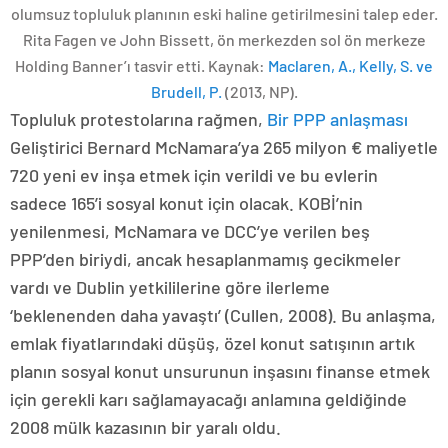
olumsuz topluluk planının eski haline getirilmesini talep eder.
Rita Fagen ve John Bissett, ön merkezden sol ön merkeze
Holding Banner’ı tasvir etti. Kaynak:
Maclaren, A., Kelly, S. ve
Brudell, P.
(2013, NP).
Topluluk protestolarına rağmen,
Bir PPP anlaşması
Geliştirici Bernard McNamara’ya 265 milyon € maliyetle
720 yeni ev inşa etmek için verildi ve bu evlerin
sadece 165’i sosyal konut için olacak. KOBİ’nin
yenilenmesi, McNamara ve DCC’ye verilen beş
PPP’den biriydi, ancak hesaplanmamış gecikmeler
vardı ve Dublin yetkililerine göre ilerleme
‘beklenenden daha yavaştı’ (Cullen, 2008). Bu anlaşma,
emlak fiyatlarındaki düşüş, özel konut satışının artık
planın sosyal konut unsurunun inşasını finanse etmek
için gerekli karı sağlamayacağı anlamına geldiğinde
2008 mülk kazasının bir yaralı oldu.