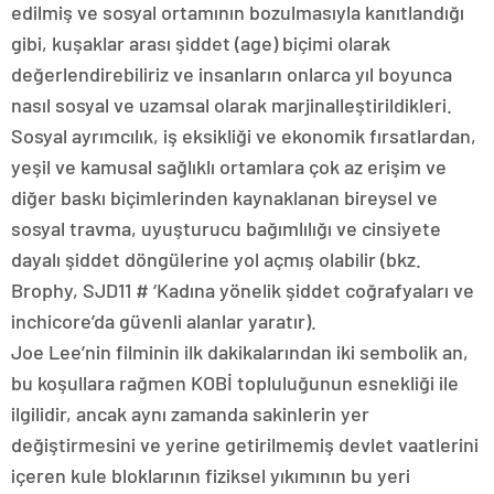
edilmiş ve sosyal ortamının bozulmasıyla kanıtlandığı
gibi, kuşaklar arası şiddet (age) biçimi olarak
değerlendirebiliriz ve insanların onlarca yıl boyunca
nasıl sosyal ve uzamsal olarak marjinalleştirildikleri.
Sosyal ayrımcılık, iş eksikliği ve ekonomik fırsatlardan,
yeşil ve kamusal sağlıklı ortamlara çok az erişim ve
diğer baskı biçimlerinden kaynaklanan bireysel ve
sosyal travma, uyuşturucu bağımlılığı ve cinsiyete
dayalı şiddet döngülerine yol açmış olabilir (bkz.
Brophy, SJD11 # ‘Kadına yönelik şiddet coğrafyaları ve
inchicore’da güvenli alanlar yaratır).
Joe Lee’nin filminin ilk dakikalarından iki sembolik an,
bu koşullara rağmen KOBİ topluluğunun esnekliği ile
ilgilidir, ancak aynı zamanda sakinlerin yer
değiştirmesini ve yerine getirilmemiş devlet vaatlerini
içeren kule bloklarının fiziksel yıkımının bu yeri