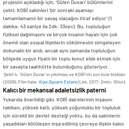
projesini açıkladığı için, ‘Gülen Duvarı’ bölümlerini
çekti; KOBİ sakinleri ‘bir sonraki aşamayı
tamamlamanın bir savaş olacağını itiraf ediyor’ (1
dakika: 43 saniye ila 2dk: 33sec). Bu, topluluğun
fiziksel dağılmasını ve birçok insanın hayatı için çok
önemli olan sosyal ilişkilerin sökülmesini simgeleyen
dokunaklı bir andı, ancak aynı zamanda topluluğun
bölgede uygun fiyatlı bir toplu konut elde etmek için
bir savaşta taahhütte bulunduğunu gösteriyor.
Şekil 4: ‘Gülen Duvar’ın yıkılması ve KOBİ’nin son kule blokları
(2009). Film hala:
Kışa Square Estate
(Lee, 2017: 2min: 00sn).
Kalıcı bir mekansal adaletsizlik paterni
Yukarıda önerildiği gibi, KOBİ dairelerinin inşasını
takiben, yüksek katlı, yüksek yoğunluklu bir topluluk
için sürekli bir devlet desteği yoktu, bu da sakinlerin
yaşadıkları kötüleşen inşa edilmiş çevreye ilişkin kalıcı