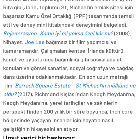
Rita gibi.John, toplumu St. Michael’ın emlak sitesi için
başarısız Kamu Özel Ortaklığı (PPP) tasarımında temsil
etti ve deneyimini kitabındaki deneyimini belgeledi.
Rejenerasyon: Kamu iyi mi yoksa özel kâr mı?
(2008).
Nihayet,
Joe Lee
bağımsız bir film yapımcısı ve
kameramandır. Çalışmaları kentsel İrlanda kültürü,
konut ve uyuşturucu bağımlılığı gibi sosyal adalet
konuları ve görsel sanatlar, sosyal coğrafya ve çağdaş
dans üzerine odaklanmaktadır. En son uzun metrajlı
filmi
Barrack Square Estate – St Michael’ın mülküne ne
oldu?
(2017), Richmond Kışlası’ndan Keogh Meydanı’na,
Keogh Meydanı’na, yerel tarihçiler ve sakinlerin
perspektifinden 200 yıllık bir süre boyunca, Inchicore
bölgesinde yaşayan insanlar için hayatın nasıl
geliştiğinin hikayesini anlatıyor.
Umut verici bir başlangıç