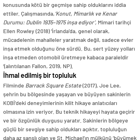
konusunda kötü bir geçmişe sahip olduklarını iddia
ettiler. Çalışmasında,
‘Konut, Mimarlık ve Kenar
Durumu: Dublin 1935–1975 inşa ediyor’,
Mimari tarihçi
Ellen Rowley (2018) ‘İrlanda’da, genel olarak,
mücadelenin mahalleler yaratmak değil, sadece evler
inşa etmek olduğunu öne sürdü. Bu, sert yüzey yolları
inşa etmeden otomobil üretmeye kabaca paraleldir
‘(alıntılanan Fallon, 2019, NP).
İhmal edilmiş bir topluluk
Filminde
Barrack Square Estate
(2017), Joe Lee,
şehrin bu bölgesinde yaşayan ve büyüyen sakinlerin
KOBİ’deki deneyimlerinin kilit hikaye anlatıcıları
olmasına izin veriyor. Bu teknik hikayeyi hayata geçirir
ve bir özgünlük duygusu yaratır. Sakinlerin bölgeye
güçlü bir sevgiye sahip oldukları açıktır, topluluğun
daha az şanslı olan ve St. Michael’ın mülkünü ‘büyümek