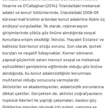
Hearne ve O’Callaghan (2014), ‘İrlanda’daki mekansal
adalet ve konut’ bölümlerinde, İrlanda’daki 2008-09
küresel mali krizinin ardından konut adaletine ilişkin üç
endişeyi vurguladılar. İlk olarak, rejenerasyon
girişimlerinde çöküş göz önüne alındığında sosyal
konutlara erişim eksikliği. İkincisi, ‘Hayalet Estates’ ve
kalitesiz özel konut stoğu sorunu. Son olarak, ipotek
borçları ve negatif özkaynaklar. Kemer sıkmanın
yapısal güçlerinin zaten mevcut sosyal ve mekansal
eşitsizlikleri genişletme eğiliminde olduğu göz önüne
alındığında, bu konut adaletsizliğinin korunması
muhtemel olduğu sonucuna varmışlardır.
Aktivistler ve akademisyenler, adaletsizlik sorunlarına
dikkat çektiler. Gerçekten de, aktivist coğrafyacıların
topluluk liderleri ile yaptığı çalışmaları, baskıcı güç
ilişkilerine meydan okumak için eylem, yansıma ve