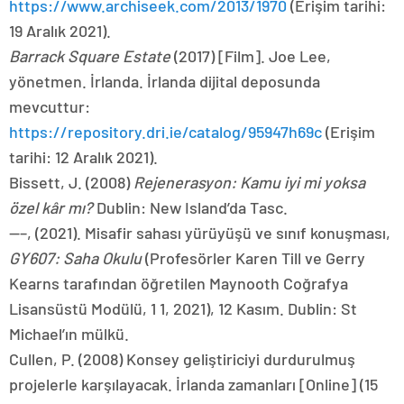
https://www.archiseek.com/2013/1970
(Erişim tarihi:
19 Aralık 2021).
Barrack Square Estate
(2017) [Film]. Joe Lee,
yönetmen. İrlanda. İrlanda dijital deposunda
mevcuttur:
https://repository.dri.ie/catalog/95947h69c
(Erişim
tarihi: 12 Aralık 2021).
Bissett, J. (2008)
Rejenerasyon: Kamu iyi mi yoksa
özel kâr mı?
Dublin: New Island’da Tasc.
—–, (2021). Misafir sahası yürüyüşü ve sınıf konuşması,
GY607: Saha Okulu
(Profesörler Karen Till ve Gerry
Kearns tarafından öğretilen Maynooth Coğrafya
Lisansüstü Modülü, 1 1, 2021), 12 Kasım. Dublin: St
Michael’ın mülkü.
Cullen, P. (2008) Konsey geliştiriciyi durdurulmuş
projelerle karşılayacak. İrlanda zamanları [Online] (15