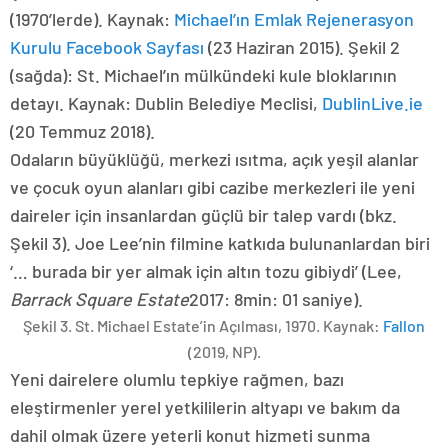
(1970’lerde). Kaynak:
Michael’ın Emlak Rejenerasyon
Kurulu Facebook Sayfası
(23 Haziran 2015). Şekil 2
(sağda): St. Michael’ın mülkündeki kule bloklarının
detayı. Kaynak: Dublin Belediye Meclisi,
DublinLive.ie
(20 Temmuz 2018).
Odaların büyüklüğü, merkezi ısıtma, açık yeşil alanlar
ve çocuk oyun alanları gibi cazibe merkezleri ile yeni
daireler için insanlardan güçlü bir talep vardı (bkz.
Şekil 3). Joe Lee’nin filmine katkıda bulunanlardan biri
‘… burada bir yer almak için altın tozu gibiydi’ (Lee,
Barrack Square Estate
2017: 8min: 01 saniye).
Şekil 3. St. Michael Estate’in Açılması, 1970. Kaynak:
Fallon
(2019, NP).
Yeni dairelere olumlu tepkiye rağmen, bazı
eleştirmenler yerel yetkililerin altyapı ve bakım da
dahil olmak üzere yeterli konut hizmeti sunma