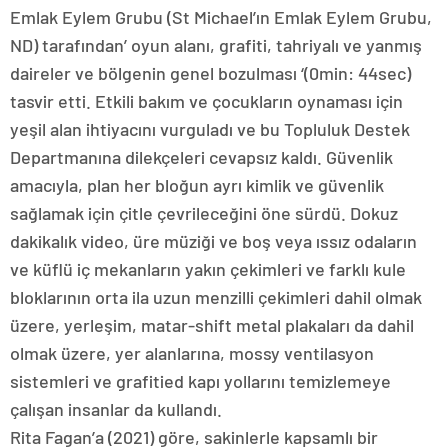
Emlak Eylem Grubu (St Michael’ın Emlak Eylem Grubu,
ND) tarafından’ oyun alanı, grafiti, tahriyalı ve yanmış
daireler ve bölgenin genel bozulması ‘(0min: 44sec)
tasvir etti. Etkili bakım ve çocukların oynaması için
yeşil alan ihtiyacını vurguladı ve bu Topluluk Destek
Departmanına dilekçeleri cevapsız kaldı. Güvenlik
amacıyla, plan her bloğun ayrı kimlik ve güvenlik
sağlamak için çitle çevrileceğini öne sürdü. Dokuz
dakikalık video, üre müziği ve boş veya ıssız odaların
ve küflü iç mekanların yakın çekimleri ve farklı kule
bloklarının orta ila uzun menzilli çekimleri dahil olmak
üzere, yerleşim, matar-shift metal plakaları da dahil
olmak üzere, yer alanlarına, mossy ventilasyon
sistemleri ve grafitied kapı yollarını temizlemeye
çalışan insanlar da kullandı.
Rita Fagan’a (2021) göre, sakinlerle kapsamlı bir