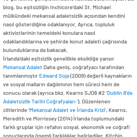
blog, bu eşitsizliğin Inchicore’daki St. Michael
mülkündeki mekansal adaletsizlik açısından kendini
nasıl gösterdiğine odaklanıyor. Ayrıca, topluluk
aktivistlerinin temeldeki konulara nasıl
odaklandıklarına ve şehirde konut adaleti çağrısında
bulunduklarına da bakacak.
İrlanda’daki eşitsizlik genellikle eksikliğe yansır
Mekansal Adalet
Daha geniş, coğrafyacı tarafından
tanımlanmıştır
Edward Soja
(2009) değerli kaynakların
ve sosyal malların dağılımının hem süreci hem de
sonucu olarak (ayrıca bkz. Kearns SJD8 #2 ‘
Dublin 8’de
Adaletsizlik Tarihi Coğrafyaları ‘
). Düzenlenen
ciltlerinde ‘
Mekansal Adalet ve İrlanda Krizi
‘, Kearns,
Meredith ve Morrissey (2014) İrlanda toplumundaki
farklı gruplar için refahın sosyal, ekonomik ve coğrafi
sonuçlarında önemli farklılıklar belirlediler. Kitchin,