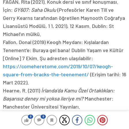
FAGAN, Rita (2021). Konuk dersi ve sınıf konuşması.
İçin:
GY607: Saha Okulu
(Profesörler Karen Till ve
Gerry Kearns tarafından öğretilen Maynooth Coğrafya
Lisansüstü Modülü, 1 1, 2021), 12 Kasım. Dublin: St
Michael’ın mülkü.
Fallon, Donal (2019) Keogh Meydanı: Kışlalardan
Tenement’e: Buraya gel bana! Dublin Yaşam ve Kültür
[Online] 7 Ekim. Şu adresten ulaşılabilir:
https://comeheretome.com/2019/10/07/keogh-
square-from-bracks-the-teenement/
(Erişim tarihi: 16
Mart 2022).
Hearne, R. (2011)
İrlanda’da Kamu Özel Ortaklıkları:
Başarısız deney mi yoksa ileriye mi?
Manchester:
Manchester Üniversitesi Yayınları.
Indymedia Ireland (2004)
St. Michael’s’ta Devlet
0
0
Dürüstlüğü ile Yaşamak: Yerel Topluluk, evlerinin