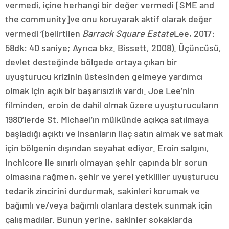
vermedi, içine herhangi bir değer vermedi [SME and
the community]ve onu koruyarak aktif olarak değer
vermedi ‘(belirtilen
Barrack Square Estate
Lee, 2017:
58dk: 40 saniye; Ayrıca bkz. Bissett, 2008). Üçüncüsü,
devlet desteğinde bölgede ortaya çıkan bir
uyuşturucu krizinin üstesinden gelmeye yardımcı
olmak için açık bir başarısızlık vardı. Joe Lee’nin
filminden, eroin de dahil olmak üzere uyuşturucuların
1980’lerde St. Michael’ın mülkünde açıkça satılmaya
başladığı açıktı ve insanların ilaç satın almak ve satmak
için bölgenin dışından seyahat ediyor. Eroin salgını,
Inchicore ile sınırlı olmayan şehir çapında bir sorun
olmasına rağmen, şehir ve yerel yetkililer uyuşturucu
tedarik zincirini durdurmak, sakinleri korumak ve
bağımlı ve/veya bağımlı olanlara destek sunmak için
çalışmadılar. Bunun yerine, sakinler sokaklarda