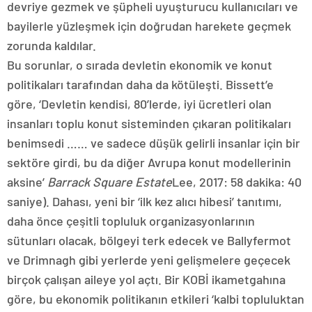
devriye gezmek ve şüpheli uyuşturucu kullanıcıları ve
bayilerle yüzleşmek için doğrudan harekete geçmek
zorunda kaldılar.
Bu sorunlar, o sırada devletin ekonomik ve konut
politikaları tarafından daha da kötüleşti. Bissett’e
göre, ‘Devletin kendisi, 80’lerde, iyi ücretleri olan
insanları toplu konut sisteminden çıkaran politikaları
benimsedi …… ve sadece düşük gelirli insanlar için bir
sektöre girdi, bu da diğer Avrupa konut modellerinin
aksine’
Barrack Square Estate
Lee, 2017: 58 dakika: 40
saniye). Dahası, yeni bir ‘ilk kez alıcı hibesi’ tanıtımı,
daha önce çeşitli topluluk organizasyonlarının
sütunları olacak, bölgeyi terk edecek ve Ballyfermot
ve Drimnagh gibi yerlerde yeni gelişmelere geçecek
birçok çalışan aileye yol açtı. Bir KOBİ ikametgahına
göre, bu ekonomik politikanın etkileri ‘kalbi topluluktan