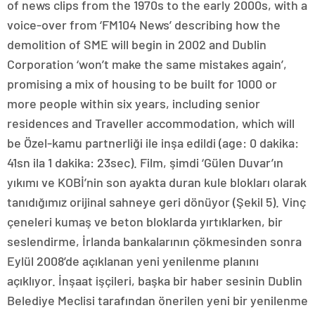
of news clips from the 1970s to the early 2000s, with a
voice-over from ‘FM104 News’ describing how the
demolition of SME will begin in 2002 and Dublin
Corporation ‘won’t make the same mistakes again’,
promising a mix of housing to be built for 1000 or
more people within six years, including senior
residences and Traveller accommodation, which will
be Özel-kamu partnerliği ile inşa edildi (age: 0 dakika:
41sn ila 1 dakika: 23sec). Film, şimdi ‘Gülen Duvar’ın
yıkımı ve KOBİ’nin son ayakta duran kule blokları olarak
tanıdığımız orijinal sahneye geri dönüyor (Şekil 5). Vinç
çeneleri kumaş ve beton bloklarda yırtıklarken, bir
seslendirme, İrlanda bankalarının çökmesinden sonra
Eylül 2008’de açıklanan yeni yenilenme planını
açıklıyor. İnşaat işçileri, başka bir haber sesinin Dublin
Belediye Meclisi tarafından önerilen yeni bir yenilenme