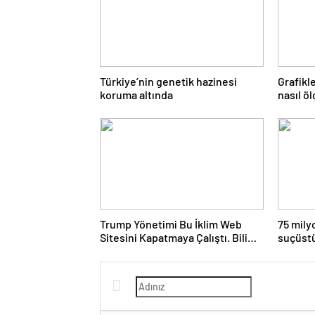
Türkiye’nin genetik hazinesi
Grafikl
koruma altında
nasıl ö
Trump Yönetimi Bu İklim Web
75 mily
Sitesini Kapatmaya Çalıştı. Bilim
suçüstü
Adamları Onu Tekrar Çevrimiçi
arsasın
Hale Getirdi