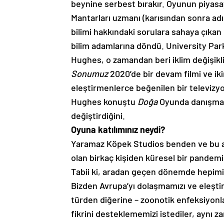
beynine serbest bırakır. Oyunun piya
Mantarları uzmanı (karısından sonra ad
bilimi hakkındaki sorulara sahaya çıka
bilim adamlarına döndü. University Par
Hughes, o zamandan beri iklim değişikli
Sonumuz
2020’de bir devam filmi ve ik
eleştirmenlerce beğenilen bir televizyo
Hughes konuştu
Doğa
Oyunda danışmanl
değiştirdiğini.
Oyuna katılımınız neydi?
Yaramaz Köpek Studios benden ve bu al
olan birkaç kişiden küresel bir pandem
Tabii ki, aradan geçen dönemde hepimi
Bizden Avrupa’yı dolaşmamızı ve eleştiri
türden diğerine – zoonotik enfeksiyon
fikrini desteklememizi istediler, aynı z