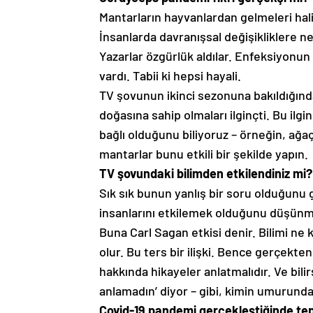
Mantarların hayvanlardan gelmeleri hali
İnsanlarda davranışsal değişikliklere n
Yazarlar özgürlük aldılar. Enfeksiyonun
vardı. Tabii ki hepsi hayali.
TV şovunun ikinci sezonuna bakıldığında
doğasına sahip olmaları ilginçti. Bu il
bağlı olduğunu biliyoruz – örneğin, ağaç
mantarlar bunu etkili bir şekilde yapın.
TV şovundaki bilimden etkilendiniz mi?
Sık sık bunun yanlış bir soru olduğunu 
insanlarını etkilemek olduğunu düşünmü
Buna Carl Sagan etkisi denir. Bilimi ne k
olur. Bu ters bir ilişki. Bence gerçekte
hakkında hikayeler anlatmalıdır. Ve bilir
anlamadın’ diyor – gibi, kimin umurund
Covid-19 pandemi gerçekleştiğinde tep