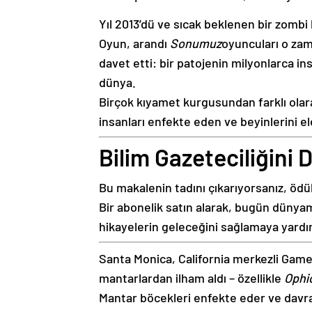
Yıl 2013’dü ve sıcak beklenen bir zomb
Oyun, arandı
Sonumuz
oyuncuları o zam
davet etti: bir patojenin milyonlarca i
dünya.
Birçok kıyamet kurgusundan farklı olara
insanları enfekte eden ve beyinlerini e
Bilim Gazeteciliğini
Bu makalenin tadını çıkarıyorsanız, öd
Bir abonelik satın alarak, bugün dünyamız
hikayelerin geleceğini sağlamaya yard
Santa Monica, California merkezli Game
mantarlardan ilham aldı – özellikle
Ophi
Mantar böcekleri enfekte eder ve davran