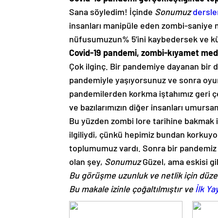
Sana söyledim! İçinde
Sonumuz
dersle
insanları manipüle eden zombi-saniye m
nüfusumuzun% 5’ini kaybedersek ve k
Covid-19 pandemi, zombi-kıyamet medyas
Çok ilginç. Bir pandemiye dayanan bir d
pandemiyle yaşıyorsunuz ve sonra oyun
pandemilerden korkma iştahımız geri çe
ve bazılarımızın diğer insanları umursam
Bu yüzden zombi lore tarihine bakmak ilg
ilgiliydi, çünkü hepimiz bundan korkuyor
toplumumuz vardı. Sonra bir pandemiz v
olan şey,
Sonumuz
Güzel, ama eskisi gib
Bu görüşme uzunluk ve netlik için düze
Bu makale izinle çoğaltılmıştır ve
İlk Ya