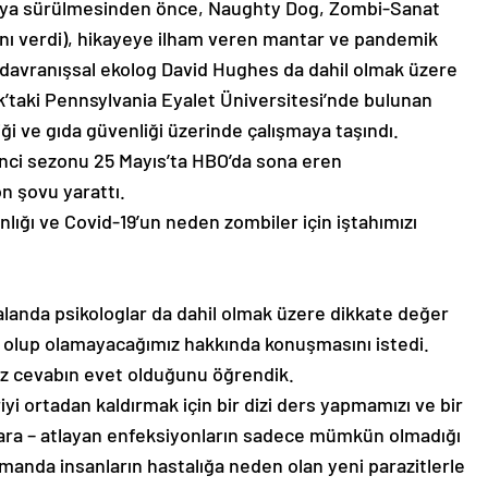
saya sürülmesinden önce, Naughty Dog, Zombi-Sanat
ını verdi), hikayeye ilham veren mantar ve pandemik
n davranışsal ekolog David Hughes da dahil olmak üzere
k’taki Pennsylvania Eyalet Üniversitesi’nde bulunan
ği ve gıda güvenliği üzerinde çalışmaya taşındı.
inci sezonu 25 Mayıs’ta HBO’da sona eren
n şovu yarattı.
ığı ve Covid-19’un neden zombiler için iştahımızı
anda psikologlar da dahil olmak üzere dikkate değer
i olup olamayacağımız hakkında konuşmasını istedi.
z cevabın evet olduğunu öğrendik.
yi ortadan kaldırmak için bir dizi ders yapmamızı ve bir
lara – atlayan enfeksiyonların sadece mümkün olmadığı
amanda insanların hastalığa neden olan yeni parazitlerle