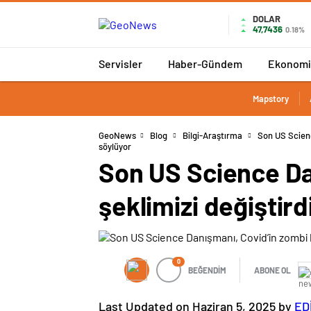
DOLAR
47,7436
0.18%
Servisler
Haber-Gündem
Ekonomi
Mapstory
GeoNews
Blog
Bilgi-Araştırma
Son US Scienc
söylüyor
Son US Science Da
şeklimizi değiştird
0
BEĞENDİM
ABONE OL
Last Updated on Haziran 5, 2025 by
ED