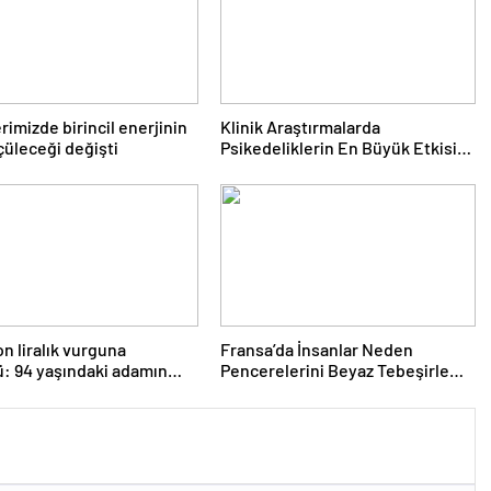
erimizde birincil enerjinin
Klinik Araştırmalarda
lçüleceği değişti
Psikedeliklerin En Büyük Etkisi
Gözden Kaçıyor Olabilir:
İnsanların Hedeflerini,
Değerlerini, Kariyerlerini ve
İlişkilerini Değiştiriyor Gibi
Görünüyorlar
on liralık vurguna
Fransa’da İnsanlar Neden
: 94 yaşındaki adamın
Pencerelerini Beyaz Tebeşirle
ı satmaya çalıştılar
Boyuyor?