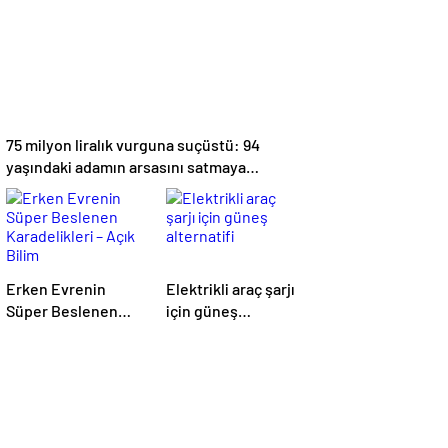
75 milyon liralık vurguna suçüstü: 94
yaşındaki adamın arsasını satmaya
çalıştılar
Erken Evrenin
Elektrikli araç şarjı
Süper Beslenen
için güneş
Karadelikleri – Açık
alternatifi
Bilim