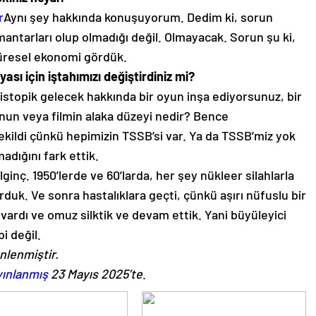
r
Aynı şey hakkında konuşuyorum. Dedim ki, sorun
antarları olup olmadığı değil. Olmayacak. Sorun şu ki,
üresel ekonomi gördük.
ı için iştahımızı değiştirdiniz mi?
istopik gelecek hakkında bir oyun inşa ediyorsunuz, bir
un veya filmin alaka düzeyi nedir? Bence
kildi çünkü hepimizin TSSB’si var. Ya da TSSB’miz yok
adığını fark ettik.
inç. 1950’lerde ve 60’larda, her şey nükleer silahlarla
duk. Ve sonra hastalıklara geçti, çünkü aşırı nüfuslu bir
ardı ve omuz silktik ve devam ettik. Yani büyüleyici
i değil.
nlenmiştir.
yınlanmış
23 Mayıs 2025’te
.