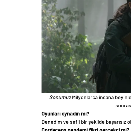
Sonumuz
Milyonlarca insana beyinle
sonrası
Oyunları oynadın mı?
Denedim ve sefil bir şekilde başarısız 
Cordyceps pandemi fikri gerçekçi mi?