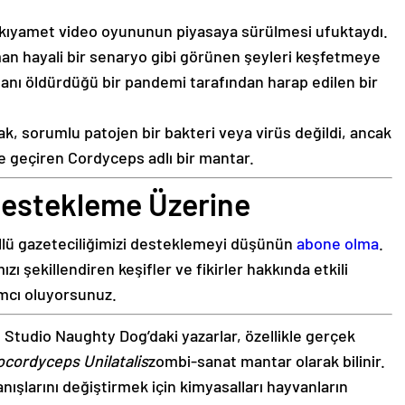
i kıyamet video oyununun piyasaya sürülmesi ufuktaydı.
an hayali bir senaryo gibi görünen şeyleri keşfetmeye
nsanı öldürdüğü bir pandemi tarafından harap edilen bir
k, sorumlu patojen bir bakteri veya virüs değildi, ancak
le geçiren Cordyceps adlı bir mantar.
 Destekleme Üzerine
üllü gazeteciliğimizi desteklemeyi düşünün
abone olma
.
ı şekillendiren keşifler ve fikirler hakkında etkili
ımcı oluyorsunuz.
 Studio Naughty Dog’daki yazarlar, özellikle gerçek
ocordyceps Unilatalis
zombi-sanat mantar olarak bilinir.
ışlarını değiştirmek için kimyasalları hayvanların