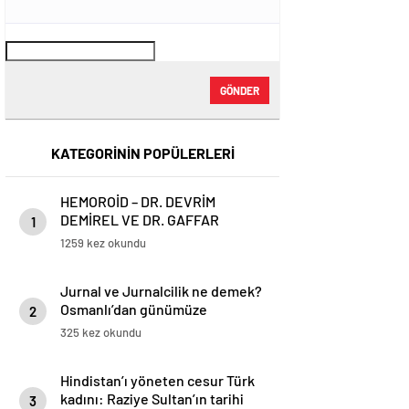
GÖNDER
KATEGORİNİN POPÜLERLERİ
HEMOROİD – DR. DEVRİM
DEMİREL VE DR. GAFFAR
1
KARADOĞAN
1259 kez okundu
Jurnal ve Jurnalcilik ne demek?
Osmanlı’dan günümüze
2
ihbarcılık
325 kez okundu
Hindistan’ı yöneten cesur Türk
kadını: Raziye Sultan’ın tarihi
3