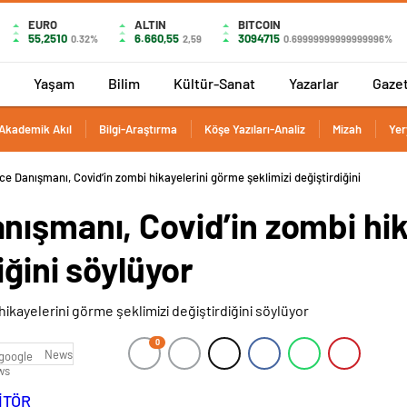
EURO
ALTIN
BITCOIN
55,2510
6.660,55
3094715
0.32%
2,59
0.69999999999999996%
Yaşam
Bilim
Kültür-Sanat
Yazarlar
Gaze
Akademik Akıl
Bilgi-Araştırma
Köşe Yazıları-Analiz
Mizah
Yer
e Danışmanı, Covid’in zombi hikayelerini görme şeklimizi değiştirdiğini
nışmanı, Covid’in zombi hi
iğini söylüyor
0
News
İTÖR