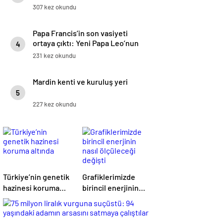
hikayesi
307 kez okundu
Papa Francis’in son vasiyeti
ortaya çıktı: Yeni Papa Leo’nun
4
ilk rotası Türkiye mi olacak?
231 kez okundu
Mardin kenti ve kuruluş yeri
5
227 kez okundu
Türkiye’nin genetik
Grafiklerimizde
hazinesi koruma
birincil enerjinin
altında
nasıl ölçüleceği
değişti