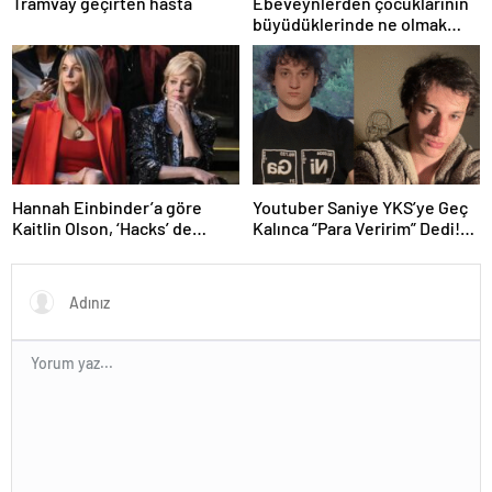
Tramvay geçirten hasta
Ebeveynlerden çocuklarının
büyüdüklerinde ne olmak
istedikleri hakkında 25 komik
tweet
Hannah Einbinder’a göre
Youtuber Saniye YKS’ye Geç
Kaitlin Olson, ‘Hacks’ de
Kalınca “Para Veririm” Dedi!
Deborah Vance Jr.
İçerik İçin Mi Yaptı?