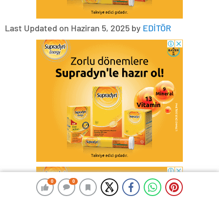
Last Updated on Haziran 5, 2025 by
EDİTÖR
0
0
0
0