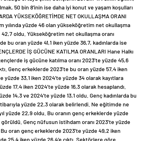
mak, 50 bin 8’inin ise daha iyi konut ve yaşam koşulları
ADINLARDA YÜKSEKÖĞRETİMDE NET OKULLAŞMA ORANI
m yılında yüzde 46 olan yükseköğretim net okullaşma
e 42,7 oldu. Yükseköğretim net okullaşma oranı
de bu oran yüzde 41,1 iken yüzde 36,7, kadınlarda ise
ı. GENÇLERDE İŞ GÜCÜNE KATILMA ORANLARI Hane Halkı
gençlerde iş gücüne katılma oranı 2023’te yüzde 45,6
çıktı. Genç erkeklerde 2023’te bu oran yüzde 57,4 iken
se yüzde 33,1 iken 2024’te yüzde 34 olarak kayıtlara
yüzde 17,4 iken 2024’te yüzde 16,3 olarak hesaplandı.
yüzde 14,3 ve 2024’te yüzde 13,1 oldu. Genç kadınlarda bu
tibarıyla yüzde 22,3 olarak belirlendi. Ne eğitimde ne
yıl yüzde 22,9 oldu. Bu oranın genç erkeklerde yüzde
u görüldü. Genç nüfusun istihdam oranı 2023’te yüzde
. Bu oran genç erkeklerde 2023’te yüzde 49,2 iken
de 25,4 iken yüzde 26,4’e çıktı. Sektörlere göre