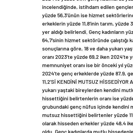
incelendiğinde, istihdam edilen gençler
yüzde 56,3’ünün ise hizmet sektörlerind
erkeklerin yüzde 11,8’inin tarım, yüzd
yer aldığı belirlendi. Genç kadınların y
64,7’sinin hizmet sektöründe çalıştığı
sonuçlarına göre, 18 ve daha yukarı ya
oranı 2023’te yüzde 69,2 iken 2024’te
memnuniyet oranı ise bir önceki yıl yüz
2024’te genç erkeklerde yüzde 87,9, g
11,2’Sİ KENDİNİ MUTSUZ HİSSEDİYOR Ayn
yukarı yaştaki bireylerden kendini mutl
hissettiğini belirtenlerin oranı ise yüzd
grubundaki genç nüfus içinde kendini mu
mutsuz hissettiğini belirtenler yüzde 1
olarak hisseden erkekler yüzde 48,4 ike
oldu. Genç kadınlarda mutlu hissedenle