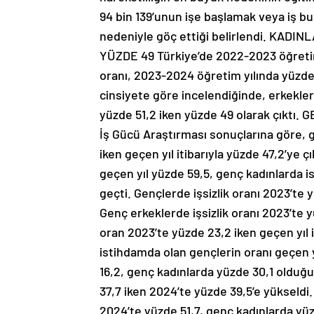
94 bin 139’unun işe başlamak veya iş bul
nedeniyle göç ettiği belirlendi. K
YÜZDE 49 Türkiye’de 2022-2023 öğreti
oranı, 2023-2024 öğretim yılında yüzd
cinsiyete göre incelendiğinde, erkekler
yüzde 51,2 iken yüzde 49 olarak çıkt
İş Gücü Araştırması sonuçlarına göre, 
iken geçen yıl itibarıyla yüzde 47,2’ye 
geçen yıl yüzde 59,5, genç kadınlarda i
geçti. Gençlerde işsizlik oranı 2023’te 
Genç erkeklerde işsizlik oranı 2023’te 
oran 2023’te yüzde 23,2 iken geçen yıl i
istihdamda olan gençlerin oranı geçen 
16,2, genç kadınlarda yüzde 30,1 olduğ
37,7 iken 2024’te yüzde 39,5’e yükseldi
2024’te yüzde 51,7, genç kadınlarda yüz