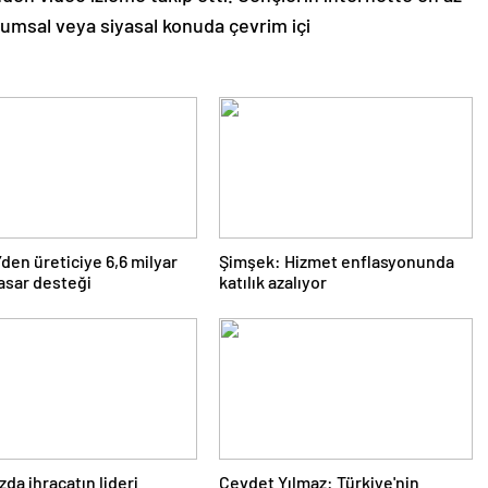
plumsal veya siyasal konuda çevrim içi
den üreticiye 6,6 milyar
Şimşek: Hizmet enflasyonunda
hasar desteği
katılık azalıyor
a ihracatın lideri
Cevdet Yılmaz: Türkiye'nin