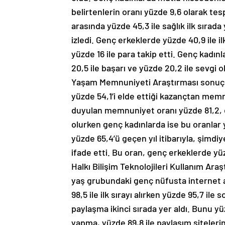
belirtenlerin oranı yüzde 9,6 olarak tes
arasında yüzde 45,3 ile sağlık ilk sırada 
izledi. Genç erkeklerde yüzde 40,9 ile il
yüzde 16 ile para takip etti. Genç kadınl
20,5 ile başarı ve yüzde 20,2 ile sev
Yaşam Memnuniyeti Araştırması sonuçlar
yüzde 54,1’i elde ettiği kazançtan memn
duyulan memnuniyet oranı yüzde 81,2, 
olurken genç kadınlarda ise bu oranlar 
yüzde 65,4’ü geçen yıl itibarıyla, şim
ifade etti. Bu oran, genç erkeklerde yü
Halkı Bilişim Teknolojileri Kullanım Ara
yaş grubundaki genç nüfusta internet a
98,5 ile ilk sırayı alırken yüzde 95,7 il
paylaşma ikinci sırada yer aldı. Bunu y
yapma, yüzde 89,8 ile paylaşım siteleri