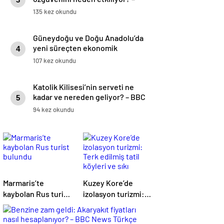
BBC News Türkçe
135 kez okundu
Güneydoğu ve Doğu Anadolu’da
yeni süreçten ekonomik
4
beklentiler ne? – BBC News
107 kez okundu
Türkçe
Katolik Kilisesi’nin serveti ne
kadar ve nereden geliyor? – BBC
5
News Türkçe
94 kez okundu
Marmaris’te
Kuzey Kore’de
kaybolan Rus turist
izolasyon turizmi:
bulundu
Terk edilmiş tatil
köyleri ve sıkı