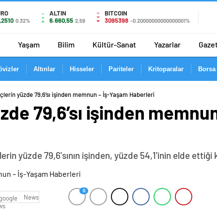
URO
ALTIN
BITCOIN
,2510
6.660,55
3095398
0.32%
2,59
-0.20000000000000001%
Yaşam
Bilim
Kültür-Sanat
Yazarlar
Gaze
övizler
Altınlar
Hisseler
Pariteler
Kritoparalar
Borsa
çlerin yüzde 79,6’sı işinden memnun – İş-Yaşam Haberleri
üzde 79,6’sı işinden memnu
rin yüzde 79,6'sının işinden, yüzde 54,1'inin elde etti
0
News