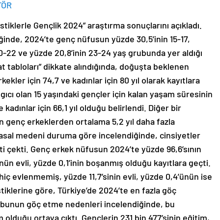
TÖR
istiklerle Gençlik 2024” araştırma sonuçlarını açıkladı.
inde, 2024’te genç nüfusun yüzde 30,5’inin 15-17,
20-22 ve yüzde 20,8’inin 23-24 yaş grubunda yer aldığı
yat tabloları” dikkate alındığında, doğuşta beklenen
ekler için 74,7 ve kadınlar için 80 yıl olarak kayıtlara
gıcı olan 15 yaşındaki gençler için kalan yaşam süresinin
e kadınlar için 66,1 yıl olduğu belirlendi. Diğer bir
ın genç erkeklerden ortalama 5,2 yıl daha fazla
asal medeni duruma göre incelendiğinde, cinsiyetler
ati çekti. Genç erkek nüfusun 2024’te yüzde 96,6’sının
ün evli, yüzde 0,1’inin boşanmış olduğu kayıtlara geçti.
hiç evlenmemiş, yüzde 11,7’sinin evli, yüzde 0,4’ünün ise
tiklerine göre, Türkiye’de 2024’te en fazla göç
rubunun göç etme nedenleri incelendiğinde, bu
 olduğu ortaya çıktı. Gençlerin 231 bin 477’sinin eğitim,