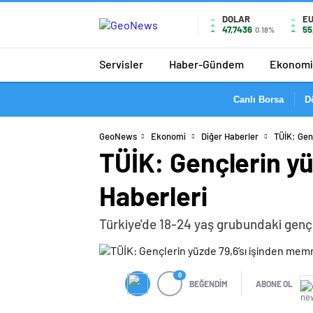
DOLAR
E
47,7436
55
0.18%
Servisler
Haber-Gündem
Ekonomi
Canlı Borsa
D
GeoNews
Ekonomi
Diğer Haberler
TÜİK: Gen
TÜİK: Gençlerin y
Haberleri
Türkiye'de 18-24 yaş grubundaki gençle
0
BEĞENDİM
ABONE OL