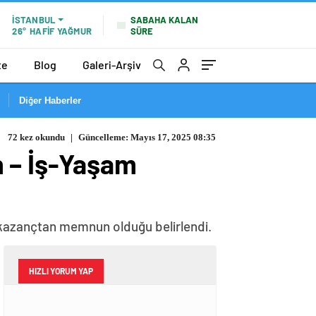
SABAHA KALAN
İSTANBUL
SÜRE
26°
HAFİF YAĞMUR
te
Blog
Galeri-Arşiv
Diğer Haberler
72 kez okundu
|
Güncelleme: Mayıs 17, 2025 08:35
n – İş-Yaşam
ği kazançtan memnun olduğu belirlendi.
HIZLI YORUM YAP