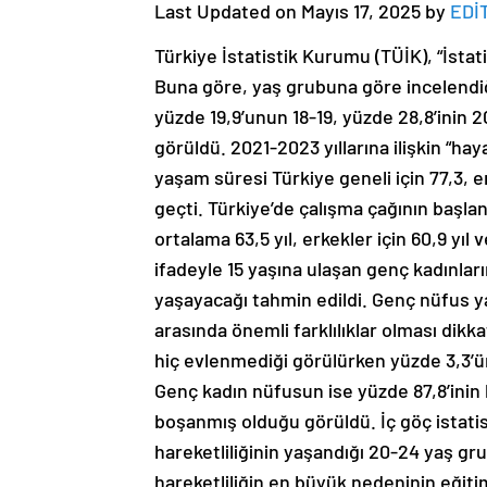
Last Updated on Mayıs 17, 2025 by
EDİ
Türkiye İstatistik Kurumu (TÜİK), “İstat
Buna göre, yaş grubuna göre incelendiğ
yüzde 19,9’unun 18-19, yüzde 28,8’inin 
görüldü. 2021-2023 yıllarına ilişkin “ha
yaşam süresi Türkiye geneli için 77,3, erk
geçti. Türkiye’de çalışma çağının başlan
ortalama 63,5 yıl, erkekler için 60,9 yıl v
ifadeyle 15 yaşına ulaşan genç kadınlar
yaşayacağı tahmin edildi. Genç nüfus y
arasında önemli farklılıklar olması dikk
hiç evlenmediği görülürken yüzde 3,3’ün
Genç kadın nüfusun ise yüzde 87,8’inin 
boşanmış olduğu görüldü. İç göç istatis
hareketliliğinin yaşandığı 20-24 yaş g
hareketliliğin en büyük nedeninin eğitim