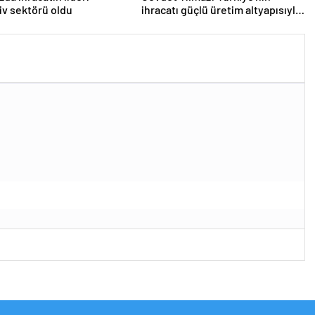
v sektörü oldu
ihracatı güçlü üretim altyapısıyla
yüksek seviyesini
sürdürmektedir