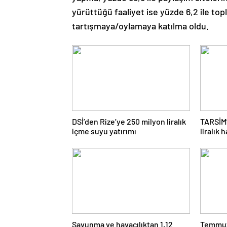
yürüttüğü faaliyet ise yüzde 6,2 ile to
tartışmaya/oylamaya katılma oldu.
DSİ’den Rize’ye 250 milyon liralık
TARSİM’
içme suyu yatırımı
liralık 
Savunma ve havacılıktan 1,12
Temmuzd