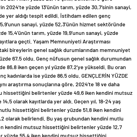
in 2024’te yüzde 13’ünün tarım, yüzde 30,7’sinin sanayi,
e yer aldığı tespit edildi. İstihdam edilen genç
e 35,9’unun sanayi, yüzde 52,3’ünün hizmet sektöründe
üzde 15,4’ünün tarım, yüzde 19,9’unun sanayi, yüzde
 kayıtlara geçti. Yaşam Memnuniyeti Araştırması
ştaki bireylerin genel sağlık durumlarından memnuniyet
 yüzde 67,5 oldu. Genç nüfusun genel sağlık durumundan
de 86,8 iken geçen yıl yüzde 87,2’ye yükseldi. Bu oran
enç kadınlarda ise yüzde 86,5 oldu. GENÇLERİN YÜZDE
ı araştırma sonuçlarına göre, 2024’te 18 ve daha
u hissettiğini belirtenler yüzde 49,6 iken kendini mutsuz
e 14,5 olarak kayıtlarda yer aldı. Geçen yıl, 18-24 yaş
tlu hissettiğini belirtenler yüzde 51,8 iken kendini
1,2 olarak belirlendi. Bu yaş grubundan kendini mutlu
n kendini mutsuz hissettiğini belirtenler yüzde 12,7
r yüzde 55,4 iken kendini mutsuz hissettiğini