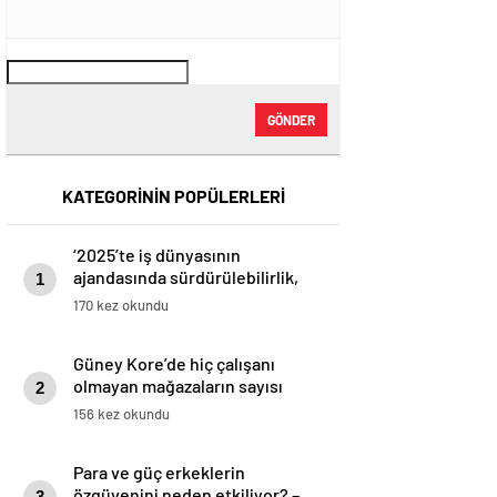
GÖNDER
KATEGORİNİN POPÜLERLERİ
‘2025’te iş dünyasının
ajandasında sürdürülebilirlik,
1
yapay zeka ve kriz yönetimi var’
170 kez okundu
Güney Kore’de hiç çalışanı
olmayan mağazaların sayısı
2
neden artıyor? – BBC News
156 kez okundu
Türkçe
Para ve güç erkeklerin
özgüvenini neden etkiliyor? –
3