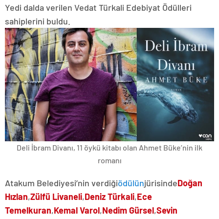
Yedi dalda verilen Vedat Türkali Edebiyat Ödülleri
sahiplerini buldu.
Deli İbram Divanı, 11 öykü kitabı olan Ahmet Büke’nin ilk
romanı
Atakum Belediyesi’nin verdiği
ödülün
jürisinde
Doğan
Hızlan
,
Zülfü Livaneli
,
Deniz Türkali
,
Ece
Temelkuran
,
Kemal Varol
,
Nedim Gürsel
,
Sevin