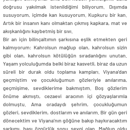
doğrusu yakılmak istenildiğimi biliyorum. Dışımda
susuyorum, içimde kan kusuyorum. Kupkuru bir kan.
Artık bir insanın kanı olmaktan çıkmış kapkara, mat ve
akışkanlığını kaybetmiş bir sıvı.
Bir an için bilinçaltımın şarkısına eşlik etmekten geri
kalmıyorum: Kahrolsun mağlup olan, kahrolsun sizin
gibi olan, kahrolsun kötülüğün sıradanlığını unutan.
Yaşam yolculuğumda belki biraz kasvetli, biraz da uzun
süreli bir durak oldu toplama kampları. Viyana’dan
geçmiştim ve çocukluğumun gözleriyle anılarıma,
geçmişime, sevdiklerime bakmıştım. Boş gözlerim
önüme akmıştı, cezaevi aracının içi gözyaşlarımla
dolmuştu. Ama oradaydı şehrim, çocukluğumun
gözleri, sevdiklerim, dostlarım ve anılarım. Bir gün geri
dönecektim ve Viyana’nın göğüne bakıp haykıracaktım
şarkımı, başı özgürlük sonu sevgi olan. Mağlup oldu