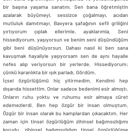
bir başına yaşama sanatını. Sen bana öğretmiştin
azalarak büyümeyi, sessizce çoğalmayı, acıdan
mutluluk damıtmayı. Bavyera şafağının sefil griliğini
yırtıyorum çıplak ellerimle, ayaklarımla. Seni
hissediyorum, yaşıyorsun ve benim seni düşündüğüm
gibi beni düşünüyorsun. Dahası nasıl ki ben sana
kavuşmak hayaliyle yaşıyorsam sen de aynı hayalle
nefes alıp veriyorsun bir yerlerde. Hissediyorum;
çünkü karanlıkta bir ışık parladı. Gördüm.
İçsel özgürlüğümü hiç yitirmedim. Kendimi hep
dışarıda hissettim. Onlar sadece bedenimi esir almıştı.
Onların ruhu yoktu ve ruhumu esir almaya cüret
edemezlerdi. Ben hep özgür bir insan olmuştum.
Özgür bir insan olarak bu kamplardan çıkacaktım. Her
zaman için tinsel özgürlüğüm zihinsel bağımsızlığımı
korudu, zihinsel bağımsızlığım tinsel özgürlüğüme