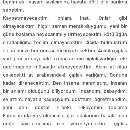
benim asıl yaşam kıvılcımım, hayata dört elle sarılma
sebebim.
Kaybetmeyecektim, onlara inat. Onlar gibi
olmayacaktım, hiçbir zaman merak duygumu, yeni bir
güne başlama heyecanımı yitirmeyecektim, kötülüğün
sıradanlığına teslim olmayacaktım. Acıda bulmuştum
anlamımı ve her gün acımı büyütecektim. Acımla çıplak
varlığımı kutsayacaktım ama acımın çıplak varlığımı ele
geçirmesine müsaade etmeyecektim. Acım at olup
çekecekti at arabasındaki çıplak varlığımı. Sonuna
kadar direnecektim. Ben insana inanmıştım, insanın
bir anlamı olduğunu biliyordum. İnsandım, babaydım,
evlattım, hayat arkadaşıydım, dosttum, öğretmendim,
yani ben, doktor Frankl. Hikayemin toplama
kamplarında yok olmasına, gaz odalarının bacalarında
göğe savrulmasına izin vermeyecektim, çıplak