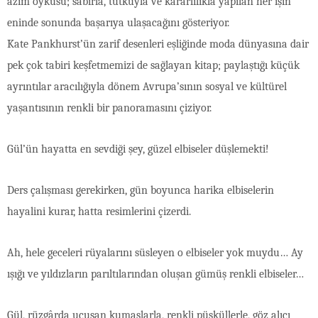
azim öyküsü; sabırla, tutkuyla ve kararlılıkla yapılan her işin
eninde sonunda başarıya ulaşacağını gösteriyor.
Kate Pankhurst’ün zarif desenleri eşliğinde moda dünyasına dair
pek çok tabiri keşfetmemizi de sağlayan kitap; paylaştığı küçük
ayrıntılar aracılığıyla dönem Avrupa’sının sosyal ve kültürel
yaşantısının renkli bir panoramasını çiziyor.
Gül’ün hayatta en sevdiği şey, güzel elbiseler düşlemekti!
Ders çalışması gerekirken, gün boyunca harika elbiselerin
hayalini kurar, hatta resimlerini çizerdi.
Ah, hele geceleri rüyalarını süsleyen o elbiseler yok muydu… Ay
ışığı ve yıldızların parıltılarından oluşan gümüş renkli elbiseler…
Gül, rüzgârda uçuşan kumaşlarla, renkli püsküllerle, göz alıcı