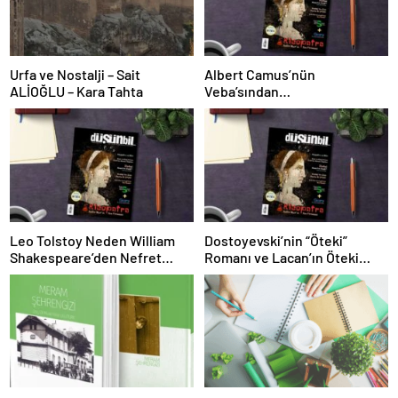
Urfa ve Nostalji – Sait
Albert Camus’nün
ALİOĞLU – Kara Tahta
Veba’sından
Öğrenebileceklerimiz (ve
Öğrenmememiz Gerekenler)
Leo Tolstoy Neden William
Dostoyevski’nin “Öteki”
Shakespeare’den Nefret
Romanı ve Lacan’ın Öteki
Ediyordu?
Kavramı