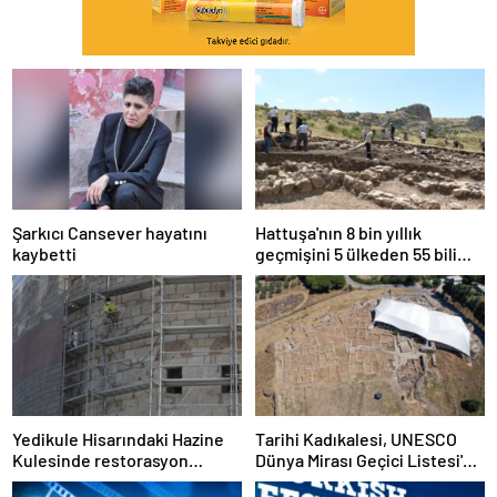
Şarkıcı Cansever hayatını
Hattuşa'nın 8 bin yıllık
kaybetti
geçmişini 5 ülkeden 55 bilim
insanı araştırıyor
Yedikule Hisarındaki Hazine
Tarihi Kadıkalesi, UNESCO
Kulesinde restorasyon
Dünya Mirası Geçici Listesi'ne
sürüyor
dahil edildi