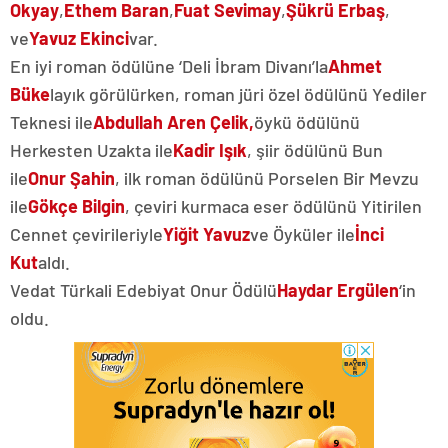
Okyay
,
Ethem Baran
,
Fuat Sevimay
,
Şükrü Erbaş
,
ve
Yavuz Ekinci
var.
En iyi roman ödülüne ‘Deli İbram Divanı’la
Ahmet
Büke
layık görülürken, roman jüri özel ödülünü Yediler
Teknesi ile
Abdullah Aren Çelik,
öykü ödülünü
Herkesten Uzakta ile
Kadir Işık
, şiir ödülünü Bun
ile
Onur Şahin
, ilk roman ödülünü Porselen Bir Mevzu
ile
Gökçe Bilgin
, çeviri kurmaca eser ödülünü Yitirilen
Cennet çevirileriyle
Yiğit Yavuz
ve Öyküler ile
İnci
Kut
aldı.
Vedat Türkali Edebiyat Onur Ödülü
Haydar Ergülen
‘in
oldu.