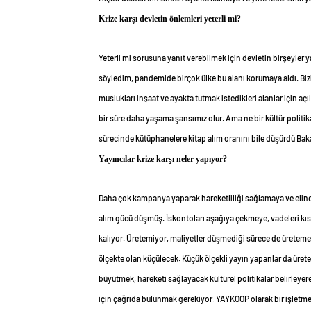
Krize karşı devletin önlemleri yeterli mi?
Yeterli mi sorusuna yanıt verebilmek için devletin birşeyler y
söyledim, pandemide birçok ülke bu alanı korumaya aldı. Bizi
muslukları inşaat ve ayakta tutmak istedikleri alanlar için açıl
bir süre daha yaşama şansımız olur. Ama ne bir kültür politik
sürecinde kütüphanelere kitap alım oranını bile düşürdü Bak
Yayıncılar krize karşı neler yapıyor?
Daha çok kampanya yaparak hareketliliği sağlamaya ve elinde
alım gücü düşmüş. İskontoları aşağıya çekmeye, vadeleri kıs
kalıyor. Üretemiyor, maliyetler düşmediği sürece de üretemey
ölçekte olan küçülecek. Küçük ölçekli yayın yapanlar da ür
büyütmek, hareketi sağlayacak kültürel politikalar belirley
için çağrıda bulunmak gerekiyor. YAYKOOP olarak bir işletm