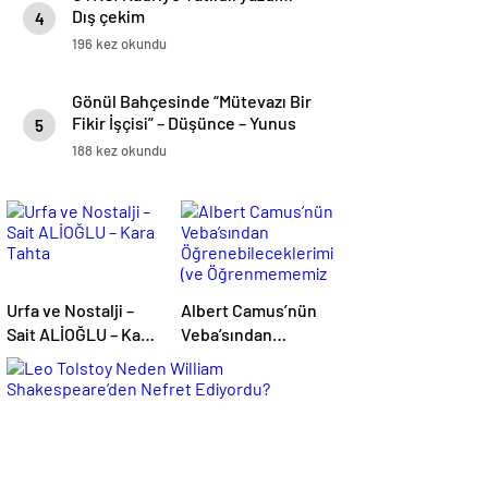
Dış çekim
4
196 kez okundu
Gönül Bahçesinde “Mütevazı Bir
Fikir İşçisi” – Düşünce – Yunus
5
ÖZDEMİR
188 kez okundu
Urfa ve Nostalji –
Albert Camus’nün
Sait ALİOĞLU – Kara
Veba’sından
Tahta
Öğrenebileceklerimiz
(ve Öğrenmememiz
Gerekenler)