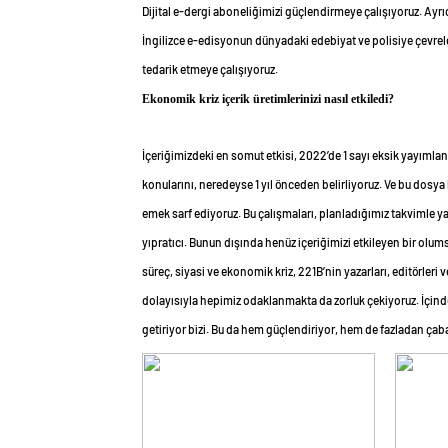
Dijital e-dergi aboneliğimizi güçlendirmeye çalışıyoruz. Ayr
İngilizce e-edisyonun dünyadaki edebiyat ve polisiye çevrel
tedarik etmeye çalışıyoruz.
Ekonomik kriz içerik üretimlerinizi nasıl etkiledi?
İçeriğimizdeki en somut etkisi, 2022’de 1 sayı eksik yayımlan
konularını, neredeyse 1 yıl önceden belirliyoruz. Ve bu dosya k
emek sarf ediyoruz. Bu çalışmaları, planladığımız takvimle 
yıpratıcı. Bunun dışında henüz içeriğimizi etkileyen bir ol
süreç, siyasi ve ekonomik kriz, 221B’nin yazarları, editörler
dolayısıyla hepimiz odaklanmakta da zorluk çekiyoruz. İçi
getiriyor bizi. Bu da hem güçlendiriyor, hem de fazladan ça