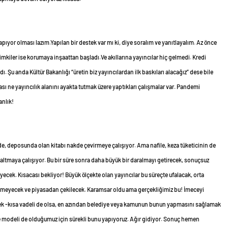
apıyor olması lazım.Yapılan bir destek var mı ki, diye soralım ve yanıtlayalım. Az önce
mkiler ise korumaya inşaattan başladı.Ve akıllarına yayıncılar hiç gelmedi. Kredi
dı. Şu anda Kültür Bakanlığı “üretin biz yayıncılardan ilk baskıları alacağız” dese bile
ası ne yayıncılık alanını ayakta tutmak üzere yaptıkları çalışmalar var. Pandemi
anlık!
, deposunda olan kitabı nakde çevirmeye çalışıyor. Ama nafile, keza tüketicinin de
altmaya çalışıyor. Bu bir süre sonra daha büyük bir daralmayı getirecek, sonuçsuz
ecek. Kısacası bekliyor! Büyük ölçekte olan yayıncılar bu süreçte ufalacak, orta
etemeyecek ve piyasadan çekilecek. Karamsar oldu ama gerçekliğimiz bu! İmeceyi
erek -kısa vadeli de olsa, en azından belediye veya kamunun bunun yapmasını sağlamak
e modeli de olduğumuz için sürekli bunu yapıyoruz. Ağır gidiyor. Sonuç hemen