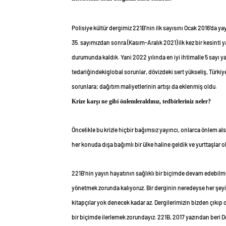
Polisiye kültür dergimiz 221B’nin ilk sayısını Ocak 2016’da ya
35. sayımızdan sonra (Kasım-Aralık 2021) ilk kez bir kesinti
durumunda kaldık. Yani 2022 yılında en iyi ihtimalle 5 sayı y
tedariğindekiglobal sorunlar, dövizdeki sert yükseliş, Türki
sorunlara; dağıtım maliyetlerinin artışı da eklenmiş oldu.
Krize karşı ne gibi önlemler
aldınız, tedbirleriniz neler?
Öncelikle bu krizle hiçbir bağımsız yayıncı, onlarca önlem al
her konuda dışa bağımlı bir ülke haline geldik ve yurttaşlar o
221B’nin yayın hayatının sağlıklı bir biçimde devam edebilmes
yönetmek zorunda kalıyoruz. Bir derginin neredeyse her şeyi,
kitapçılar yok denecek kadar az. Dergilerimizin bizden çıkıp
bir biçimde ilerlemek zorundayız. 221B, 2017 yazından beri De