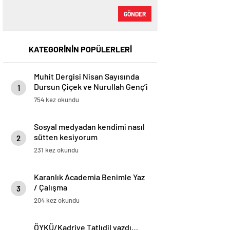
GÖNDER
KATEGORİNİN POPÜLERLERİ
Muhit Dergisi Nisan Sayısında
Dursun Çiçek ve Nurullah Gençʼi
1
Kapağa Taşıyor (Mayıs, 2025) –
754 kez okundu
Dergi – Dergihaber
Sosyal medyadan kendimi nasıl
sütten kesiyorum
2
231 kez okundu
Karanlık Academia Benimle Yaz
/ Çalışma
3
204 kez okundu
ÖYKÜ/Kadriye Tatlıdil yazdı…