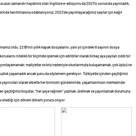
ıca uzun zamandır hayalimiz olan İngilizce e-edisyonu da 2021’in sonunda yayınladık,
erinde tanıtılmasına odaklanıyoruz. 2022’de yayımlayacağımız sayılar için kağıt
mamız oldu. 221B’nin yıllık kapak dosyalarını, yani yıl içindeki 6 sayının dosya
onularını nitelikli bir biçimde işlemek için editörler olarak birkaç aya yayılan ciddi bir
yayımlayamamak; maliyetler ve kriz nedeniyle okurlarımızla buluşamamak, çok üzücü ve
umsuzluk yaşamadık ancak şunu da söylemem gerekiyor: Türkiye’de içinden geçtiğimiz
i ve yayıncıları olarak elbette her birimizin gündeminde, yaşamlarımızın merkezinde;
nden geçtiğimiz koşullar, “her şeye rağmen” yazmak, üretmek ve yayımlamak durumuna
ba istediği için dönem dönem yorucu oluyor.