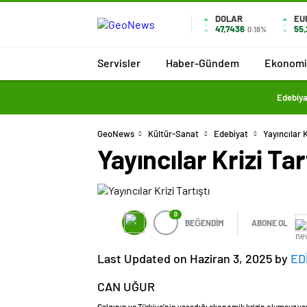
DOLAR
EU
47,7436
55,
0.18%
Servisler
Haber-Gündem
Ekonomi
Edebiya
GeoNews
Kültür-Sanat
Edebiyat
Yayıncılar K
Yayıncılar Krizi Tart
0
BEĞENDİM
ABONE OL
Last Updated on Haziran 3, 2025 by
ED
CAN UĞUR