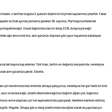
yımladık, o tarihten bugüne 2 ayda bir düzenli bir biçimde sayılarımızı çıkarttık. Fakat
 yaşadık ve Ocak ayında çıkmamız gereken 36. sayımızı, Mart başına ertelemek
ayımlayabileceğiz. Ulusal dağıtımda olan bir dergi 221B, dolayısıyla kağıt
ye’deki ağır ekonomik kriz, alım gücünün düşmesi gibi yayın hayatımızı baltalayan
sa da tek başına baş edemez. Türk lirası, tarihin en değersiz seviyesinde, neredeyse
larak alım gücümüz çakıldı. Elbette,
i için kendimizce bazı önlemler almaya çalışıyoruz, neredeyse her gün farklı bir krizi
 euro ve dolara bağlı, üstelik ülkemizde bağımsız dağıtım ağları yok, bağımsız
 okurun evine ulaşması için her aşamada krizle çarpışarak, tekellere mahkum edilmiş
rgilik, Magzter, Dmags gibi e-dergi platformlarında dijital olarak da yayınlanıyor.