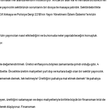
sımaları her alanda kendini hissettiriyor. Ancak bir alan var ki herhalde bu sürecin en
e yayıncılık sektörünün sorunlarını bir dosya ile masaya yatırdık. Sektördebirlikte
lif Akkaya ve Polisiye Dergi 221B’nin Yayın Yönetmeni Özlem Özdemir’le krizin
in yayıncıları nasıl etkilediğini ve bu konuda neler yapılabileceğini konuştuk.
or.
ilde değerlendirilmeli. Üretici enflasyonu böylesi zamanlarda şimdi olduğu gibi, 4
ette. Öncelikle üretim maliyetleri yurt dışı ve kurlara bağlı olan bir sektör yayıncılık.
tememek demek, tek kelimeyle! Ürettiğini pahalıya mal etmek demek! Ve pahalıya
yen, ürettiğini satamayan ve depo maliyetleriyle birlikte büyük bir finansman krizi de
bederek düşüyoruz. Finansman