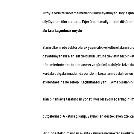
kriziyle birlikte sabit maliyetlerini karşılayamayan, böyle 
söylüyorum tüm bunları… Eğer üretim maliyetlerini düşüreme
Bu kriz kaçınılmaz mıydı?
Bizim ülkemizde sektör olarak yayıncılık ve kültürel alanın ü
dayanmayan bir alan. Bir de bunun üstüne devletin hiçbir katkıs
dönemlerinde hep tırpanlanmış ve gücünü bu büyük krize day
kurdaki dalgalanmadan da pandemi koşullarında da hemen et
etkilenmesine de sebep. Kaçınılmazdı yani… Ama bu alanın k
alan bir anlayış tarafından yönetiliyor olsaydık eğer kaçınıl
bütçelerini 3-4 katına çıkarıp, yayıncıları destekleyen özel ça
Hiçbir destek olmandan ayakta kalmaya ve yine fedakârlık 