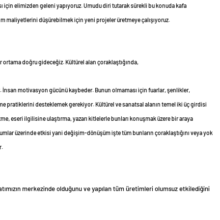
 için elimizden geleni yapıyoruz. Umudu diri tutarak sürekli bu konuda kafa
m maliyetlerini düşürebilmek için yeni projeler üretmeye çalışıyoruz.
r ortama doğru gideceğiz. Kültürel alan çoraklaştığında,
. İnsan motivasyon gücünü kaybeder. Bunun olmaması için fuarlar, şenlikler,
me pratiklerini desteklemek gerekiyor. Kültürel ve sanatsal alanın temel iki üç girdisi
me, eseri ilgilisine ulaştırma, yazarı kitlelerle bunları konuşmak üzere bir araya
umlar üzerinde etkisi yani değişim-dönüşüm işte tüm bunların çoraklaştığını veya yok
r.
tımızın merkezinde olduğunu ve yapılan tüm üretimleri olumsuz etkilediğini