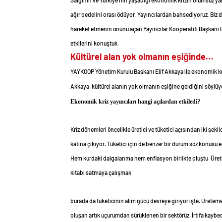
Salgının ve Türkiye’nin yaşadığı ekonomik krizin olumsuz yan
ağır bedelini orası ödüyor. Yayıncılardan bahsediyoruz. Biz d
hareket etmenin önünü açan Yayıncılar Kooperatifi Başkanı E
etkilerini konuştuk.
Kültürel alan yok olmanın eşiğinde…
YAYKOOP Yönetim Kurulu Başkanı Elif Akkaya ile ekonomik kriz
Akkaya, kültürel alanın yok olmanın eşiğine geldiğini söylüy
Ekonomik kriz yayıncıları hangi açılardan etkiledi?
Kriz dönemleri öncelikle üretici ve tüketici açısından iki şek
katına çıkıyor. Tüketici için de benzer bir durum söz konusu elb
Hem kurdaki dalgalanma hem enflasyon birlikte oluştu. Üre
kitabı satmaya çalışmak
burada da tüketicinin alım gücü devreye giriyor işte. Üreteme
oluşan artık uçurumdan sürüklenen bir sektörüz. İrtifa kay