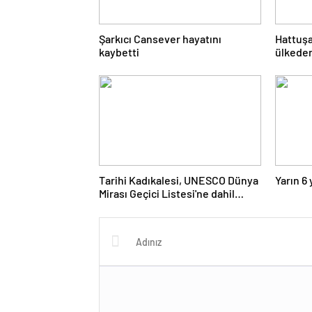
Şarkıcı Cansever hayatını
Hattuşa'
kaybetti
ülkeden
araştır
Tarihi Kadıkalesi, UNESCO Dünya
Yarın 6
Mirası Geçici Listesi'ne dahil
edildi