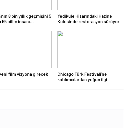
nın 8 bin yıllık geçmişini 5
Yedikule Hisarındaki Hazine
 55 bilim insanı
Kulesinde restorasyon sürüyor
ıyor
 yeni film vizyona girecek
Chicago Türk Festivali'ne
katılımcılardan yoğun ilgi