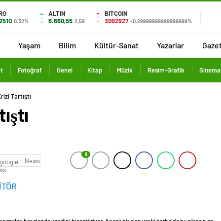
RO
ALTIN
BITCOIN
2510
6.660,55
3092927
0.32%
2,59
-0.29999999999999999%
Yaşam
Bilim
Kültür-Sanat
Yazarlar
Gaze
t
Fotoğraf
Genel
Kitap
Müzik
Resim-Grafik
Sinema-
rizi Tartıştı
ıştı
0
News
İTÖR