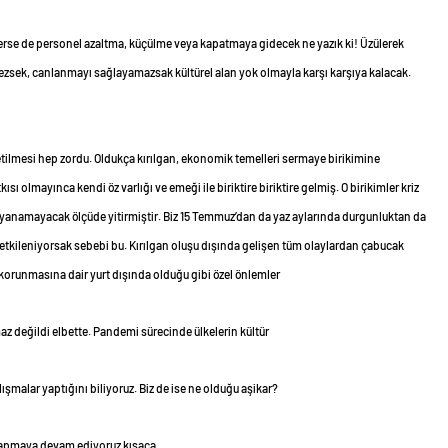
giderse de personel azaltma, küçülme veya kapatmaya gidecek ne yazık ki! Üzülerek
zsek, canlanmayı sağlayamazsak kültürel alan yok olmayla karşı karşıya kalacak.
retilmesi hep zordu. Oldukça kırılgan, ekonomik temelleri sermaye birikimine
ı olmayınca kendi öz varlığı ve emeği ile biriktire biriktire gelmiş. O birikimler kriz
anamayacak ölçüde yitirmiştir. Biz 15 Temmuz’dan da yaz aylarında durgunluktan da
kileniyorsak sebebi bu. Kırılgan oluşu dışında gelişen tüm olaylardan çabucak
orunmasına dair yurt dışında olduğu gibi özel önlemler
maz değildi elbette. Pandemi sürecinde ülkelerin kültür
lışmalar yaptığını biliyoruz. Biz de ise ne olduğu aşikar?
yapmaya devam ediyoruz kısaca.