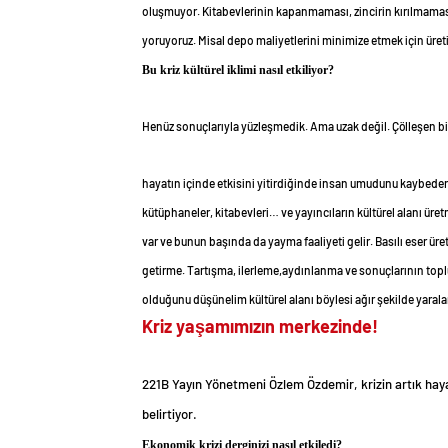
oluşmuyor. Kitabevlerinin kapanmaması, zincirin kırılmaması
yoruyoruz. Misal depo maliyetlerini minimize etmek için üreti
Bu kriz kültürel iklimi nasıl etkiliyor?
Henüz sonuçlarıyla yüzleşmedik. Ama uzak değil. Çölleşen bi
hayatın içinde etkisini yitirdiğinde insan umudunu kaybeder
kütüphaneler, kitabevleri… ve yayıncıların kültürel alanı üret
var ve bunun başında da yayma faaliyeti gelir. Basılı eser üret
getirme. Tartışma, ilerleme,aydınlanma ve sonuçlarının topl
olduğunu düşünelim kültürel alanı böylesi ağır şekilde yarala
Kriz yaşamımızın merkezinde!
221B Yayın Yönetmeni Özlem Özdemir, krizin artık haya
belirtiyor.
Ekonomik krizi derginizi nasıl etkiledi?