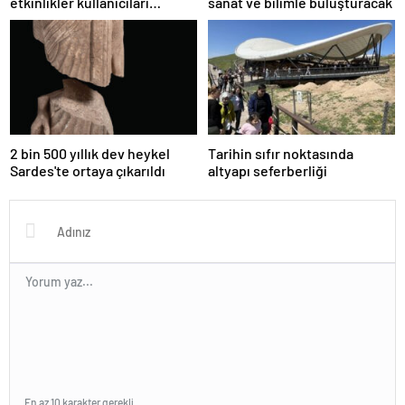
etkinlikler kullanıcıları
sanat ve bilimle buluşturacak
bekliyor
2 bin 500 yıllık dev heykel
Tarihin sıfır noktasında
Sardes'te ortaya çıkarıldı
altyapı seferberliği
En az 10 karakter gerekli