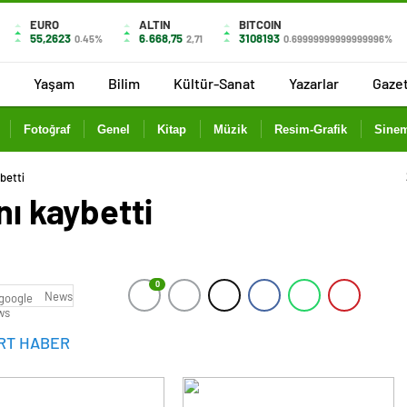
EURO
ALTIN
BITCOIN
55,2623
6.668,75
3108193
0.45%
2,71
0.69999999999999996%
Yaşam
Bilim
Kültür-Sanat
Yazarlar
Gaze
Fotoğraf
Genel
Kitap
Müzik
Resim-Grafik
Sinem
betti
nı kaybetti
0
News
RT HABER