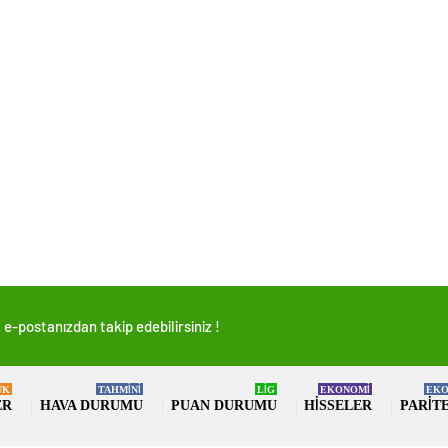
e-postanızdan takip edebilirsiniz !
ÜK
TAHMİNİ
LİG
EKONOMİ
EKO
ER
HAVA DURUMU
PUAN DURUMU
HISSELER
PARIT