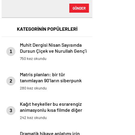
GÖNDER
KATEGORİNİN POPÜLERLERİ
Muhit Dergisi Nisan Sayısında
Dursun Çiçek ve Nurullah Gençʼi
1
Kapağa Taşıyor (Mayıs, 2025) –
750 kez okundu
Dergi – Dergihaber
Matris planları: bir tür
tanımlayan 90’ların siberpunk
2
filmleri
280 kez okundu
Kağıt heykeller bu esrarengiz
animasyonlu kısa filmde diğer
3
dünya olaylarıyla karşılaşır
242 kez okundu
Dramatik hikaye anlatımı için