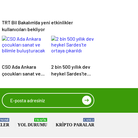
TRT Bil Bakalım'da yeni etkinlikler
kullanıcıları bekliyor
CSO Ada Ankara
2 bin 500 yıllık dev
çocukları sanat ve
heykel Sardes'te
bilimle
ortaya çıkarıldı
buluşturacak
NOMİ
TRAFİK
CANLI
ELER
YOL DURUMU
KRIPTO PARALAR