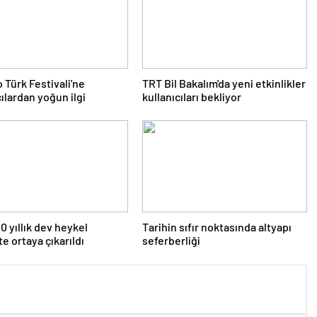
 Türk Festivali'ne
TRT Bil Bakalım'da yeni etkinlikler
cılardan yoğun ilgi
kullanıcıları bekliyor
0 yıllık dev heykel
Tarihin sıfır noktasında altyapı
te ortaya çıkarıldı
seferberliği