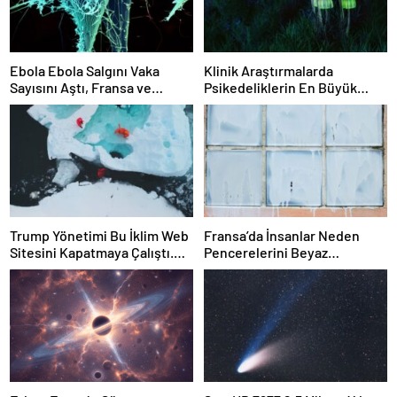
Ebola Ebola Salgını Vaka
Klinik Araştırmalarda
Sayısını Aştı, Fransa ve
Psikedeliklerin En Büyük
Uganda’da Tespit Edildi
Etkisi Gözden Kaçıyor
Olabilir: İnsanların
Hedeflerini, Değerlerini,
Kariyerlerini ve İlişkilerini
Değiştiriyor Gibi
Görünüyorlar
Trump Yönetimi Bu İklim Web
Fransa’da İnsanlar Neden
Sitesini Kapatmaya Çalıştı.
Pencerelerini Beyaz
Bilim Adamları Onu Tekrar
Tebeşirle Boyuyor?
Çevrimiçi Hale Getirdi