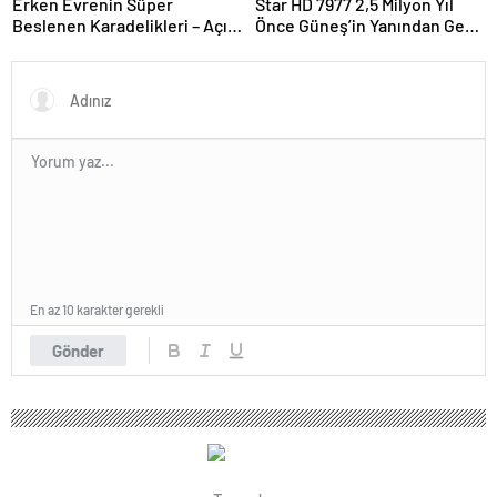
Erken Evrenin Süper
Star HD 7977 2,5 Milyon Yıl
Beslenen Karadelikleri – Açık
Önce Güneş’in Yanından Geçti
Bilim
Ve Bugün Hala Kuyruklu
Yıldızlardaki Rahatsızlığı
Görebiliyoruz
En az 10 karakter gerekli
Gönder