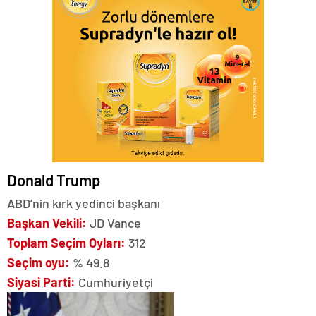
Donald Trump
ABD’nin kırk yedinci başkanı
Başkan Vekili:
JD Vance
Toplam Seçim Oyları:
312
Seçim oyu:
% 49.8
Siyasi Parti:
Cumhuriyetçi