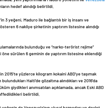
rın hedef alındığı belirtildi.
n 3 yeğeni, Maduro ile bağlantılı bir iş insanı ve
teren 6 nakliye şirketinin yaptırım listesine alındığı
gulamalarında bulunduğu ve “narko-terörist rejime”
 öne sürülen 6 geminin de yaptırım listesine eklendiği
nin 2015’te yüzlerce kilogram kokaini ABD’ye taşımak
ulundukları Haiti’de gözaltına alındıkları ve 2016’da
hüküm giydikleri anımsatılan açıklamada, ancak Eski ABD
edildikleri belirtildi.
 yeğenin de Venezuela’nın ulusal haznedarı ve devlet