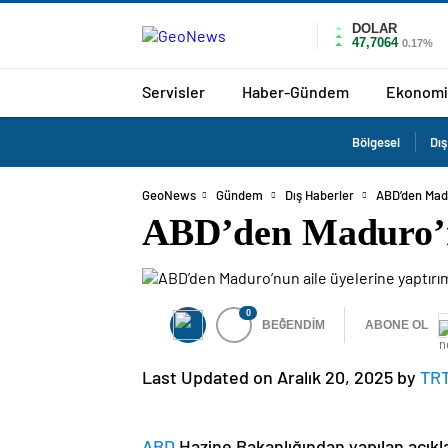
DOLAR
47,7064
0.17%
Servisler
Haber-Gündem
Ekonomi
Bölgesel
Dış
GeoNews
Gündem
Dış Haberler
ABD’den Madu
ABD’den Maduro’nu
0
BEĞENDİM
ABONE OL
Last Updated on Aralık 20, 2025 by
TR
ABD
Hazine Bakanlığından yapılan açıkl