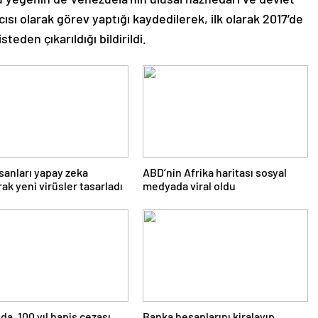
sı olarak görev yaptığı kaydedilerek, ilk olarak 2017’de
teden çıkarıldığı bildirildi.
nsanları yapay zeka
ABD’nin Afrika haritası sosyal
rak yeni virüsler tasarladı
medyada viral oldu
da, 100 yıl hapis cezası
Banka hesaplarını kiralayıp