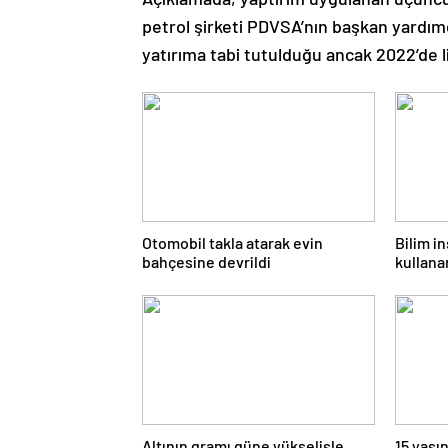
petrol şirketi PDVSA’nın başkan yardımcı
yatırıma tabi tutulduğu ancak 2022’de lis
Otomobil takla atarak evin
Bilim i
bahçesine devrildi
kullana
Altının gramı güne yükselişle
15 yaşın