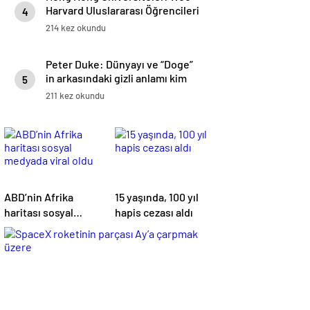
Harvard Uluslararası Öğrencileri
4
Trump tarafından Hedeflenen
214 kez okundu
Peter Duke: Dünyayı ve “Doge”
in arkasındaki gizli anlamı kim
5
yönetiyor
211 kez okundu
ABD’nin Afrika
15 yaşında, 100 yıl
haritası sosyal
hapis cezası aldı
medyada viral oldu