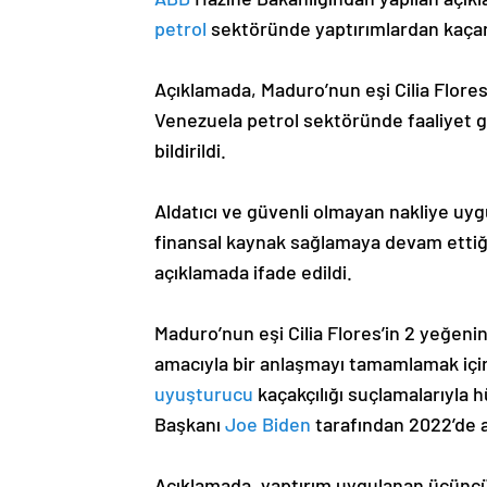
petrol
sektöründe yaptırımlardan kaçanla
Açıklamada, Maduro’nun eşi Cilia Flores’i
Venezuela petrol sektöründe faaliyet gös
bildirildi.
Aldatıcı ve güvenli olmayan nakliye uy
finansal kaynak sağlamaya devam ettiği
açıklamada ifade edildi.
Maduro’nun eşi Cilia Flores’in 2 yeğeni
amacıyla bir anlaşmayı tamamlamak için b
uyuşturucu
kaçakçılığı suçlamalarıyla 
Başkanı
Joe Biden
tarafından 2022’de aff
Açıklamada, yaptırım uygulanan üçüncü