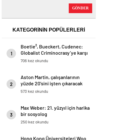
GÖNDER
KATEGORİNİN POPÜLERLERİ
Boetie², Bueckert, Cudenec:
Globalist Criminocrasy’ye karşı
1
direniş olarak anarşizm ve
706 kez okundu
gönüllülük
Aston Martin, çalışanlarının
yüzde 20’sini işten çıkaracak
2
573 kez okundu
Max Weber: 21. yüzyıl için harika
bir sosyolog
3
250 kez okundu
Hong Kong Üniversiteleri Woo