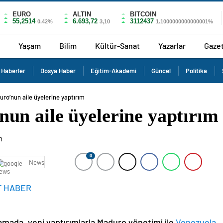
EURO
ALTIN
BITCOIN
55,2514
6.693,72
3112437
0.42%
3,10
1.1000000000000001%
Yaşam
Bilim
Kültür-Sanat
Yazarlar
Gaze
 Haberler
Dosya Haber
Eğitim-Akademi
Güncel
Politika
ro’nun aile üyelerine yaptırım
n aile üyelerine yaptırım
0
News
T HABER
amada, yeni yaptırımlarla Maduro yönetimi ile
Venezuela