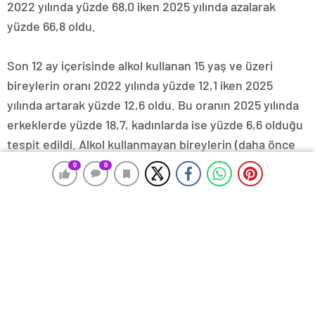
2022 yılında yüzde 68,0 iken 2025 yılında azalarak
yüzde 66,8 oldu.
Son 12 ay içerisinde alkol kullanan 15 yaş ve üzeri
bireylerin oranı 2022 yılında yüzde 12,1 iken 2025
yılında artarak yüzde 12,6 oldu. Bu oranın 2025 yılında
erkeklerde yüzde 18,7, kadınlarda ise yüzde 6,6 olduğu
tespit edildi. Alkol kullanmayan bireylerin (daha önce
kullanan ve hiç kullanmayanlar) oranı ise, 2022 yılında
0
0
0
0
yüzde 87,9 iken 2025 yılında azalarak yüzde 87,4 oldu.
Mamografi ve smear testi yaptıran kadınların
oranı arttı
Son 1 yıl içerisinde 40 yaş ve üzeri kadınlarda
mamografi çektirenlerin oranı 2022 yılında 10,8 iken