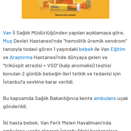
Van
İl Sağlık Müdürlüğünden yapılan açıklamaya göre,
Muş
Devlet Hastanesi’nde “hemolitik üremik sendrom”
tanısıyla tedavi gören 1 yaşındaki
bebek
ile Van
Eğitim
ve
Araştırma
Hastanesi’nde dünyaya gelen ve
“triküspit atrezisi + VSD” (kalp anomalisi) teşhisi
konulan 2 günlük bebeğin ileri tetkik ve tedavisi için
İstanbul’a sevkine karar verildi.
Bu kapsamda Sağlık Bakanlığınca kente
ambulans
uçak
gönderildi.
İki hasta bebek, Van Ferit Melen Havalimanı’nda
ambulans uçağa alınarak İstanbul’daki hastanelere