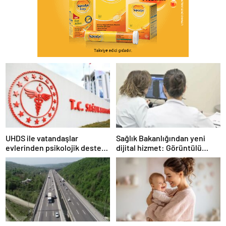
UHDS ile vatandaşlar
Sağlık Bakanlığından yeni
evlerinden psikolojik destek
dijital hizmet: Görüntülü
ve sigara bırakma desteği
danışmanlık dönemi
alabiliyor