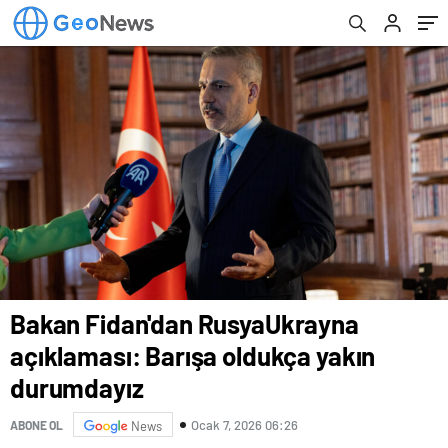
Bakan Fidan'dan RusyaUkrayna
açıklaması: Barışa oldukça yakın
durumdayız
Ocak 7, 2026 06:26
ABONE OL
News