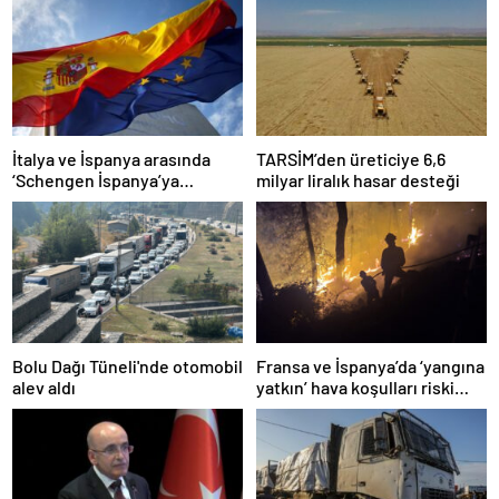
İtalya ve İspanya arasında
TARSİM’den üreticiye 6,6
‘Schengen İspanya’ya
milyar liralık hasar desteği
kapatılsın’ krizi
Bolu Dağı Tüneli'nde otomobil
Fransa ve İspanya’da ‘yangına
alev aldı
yatkın’ hava koşulları riski
arttı