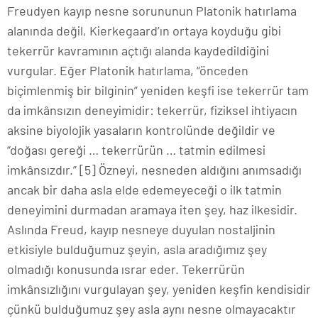
Freudyen kayıp nesne sorununun Platonik hatırlama
alanında değil, Kierkegaard’ın ortaya koyduğu gibi
tekerrür kavramının açtığı alanda kaydedildiğini
vurgular. Eğer Platonik hatırlama, “önceden
biçimlenmiş bir bilginin” yeniden keşfi ise tekerrür tam
da imkânsızın deneyimidir: tekerrür, fiziksel ihtiyacın
aksine biyolojik yasaların kontrolünde değildir ve
“doğası gereği … tekerrürün … tatmin edilmesi
imkânsızdır.” [5] Özneyi, nesneden aldığını anımsadığı
ancak bir daha asla elde edemeyeceği o ilk tatmin
deneyimini durmadan aramaya iten şey, haz ilkesidir.
Aslında Freud, kayıp nesneye duyulan nostaljinin
etkisiyle bulduğumuz şeyin, asla aradığımız şey
olmadığı konusunda ısrar eder. Tekerrürün
imkânsızlığını vurgulayan şey, yeniden keşfin kendisidir
çünkü bulduğumuz şey asla aynı nesne olmayacaktır