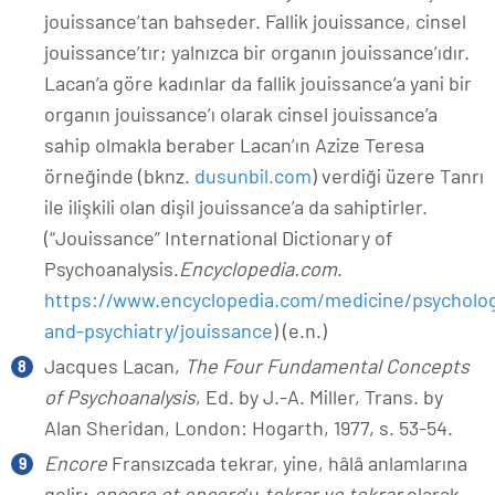
jouissance’tan bahseder. Fallik jouissance, cinsel
jouissance’tır; yalnızca bir organın jouissance’ıdır.
Lacan’a göre kadınlar da fallik jouissance’a yani bir
organın jouissance’ı olarak cinsel jouissance’a
sahip olmakla beraber Lacan’ın Azize Teresa
örneğinde (bknz.
dusunbil.com
) verdiği üzere Tanrı
ile ilişkili olan dişil jouissance’a da sahiptirler.
(“Jouissance” International Dictionary of
Psychoanalysis.
Encyclopedia.com
.
https://www.encyclopedia.com/medicine/psycholog
and-psychiatry/jouissance
) (e.n.)
Jacques Lacan,
The Four Fundamental Concepts
of Psychoanalysis
, Ed. by J.-A. Miller, Trans. by
Alan Sheridan, London: Hogarth, 1977, s. 53-54.
Encore
Fransızcada tekrar, yine, hâlâ anlamlarına
gelir;
encore et encore
’u
tekrar ve tekrar
olarak