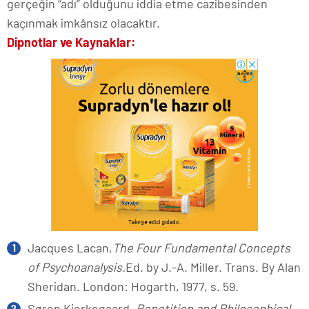
gerçeğin “adı” olduğunu iddia etme cazibesinden
kaçınmak imkânsız olacaktır.
Dipnotlar ve Kaynaklar:
Jacques Lacan,
The Four Fundamental Concepts
of Psychoanalysis.
Ed. by J.-A. Miller. Trans. By Alan
Sheridan. London: Hogarth, 1977, s. 59.
Søren Kierkegaard
, Repetition and Philosophical