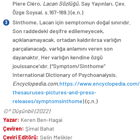
Piere Cléro,
Lacan Sözlüğü
, Say Yayınları, Çev.
Özge Soysal, s.167-169.) (e.n.)
Sinthome, Lacan için semptomun doğal sınırıdır.
Son raddedeki deşifre edilemeyecek,
açıklanamayacak, ortadan kaldırılırsa varlığın
parçalanacağı, varlığa anlamını veren son
dayanaktır. Her varlığın kendine özgü
jouissance’ıdır. (“Symptom/Sinthome”
International Dictionary of Psychoanalysis.
Encyclopedia.
com
.
https://www.encyclopedia.com/p
thesauruses-pictures-and-press-
releases/symptomsinthome
) (ç.n.)
©® Düşünbil (2022)
Yazar:
Keren Ben-Hagai
Çeviren:
Şimal Bahat
Çeviri Editörü:
Selin Melikler