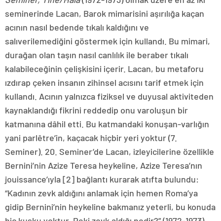
seminerinde Lacan, Barok mimarisini aşırılığa kaçan
acının nasıl bedende tıkalı kaldığını ve
salıverilemediğini göstermek için kullandı. Bu mimari,
durağan olan taşın nasıl canlılık ile beraber tıkalı
kalabileceğinin çelişkisini içerir. Lacan, bu metaforu
ızdırap çeken insanın zihinsel acısını tarif etmek için
kullandı. Acının yalnızca fiziksel ve duyusal aktiviteden
kaynaklandığı fikrini reddedip onu varoluşun bir
katmanına dâhil etti. Bu katmandaki konuşan-varlığın
yani parlêtre’in, kaçacak hiçbir yeri yoktur (7.
Seminer). 20. Seminer’de Lacan, izleyicilerine özellikle
Bernini’nin Azize Teresa heykeline, Azize Teresa’nın
jouissance’ıyla [2] bağlantı kurarak atıfta bulundu:
“Kadının zevk aldığını anlamak için hemen Roma’ya
gidip Bernini’nin heykeline bakmanız yeterli, bu konuda
hiç kuşku yoktur. Peki zevk aldığı nedir?” (1972-1973).