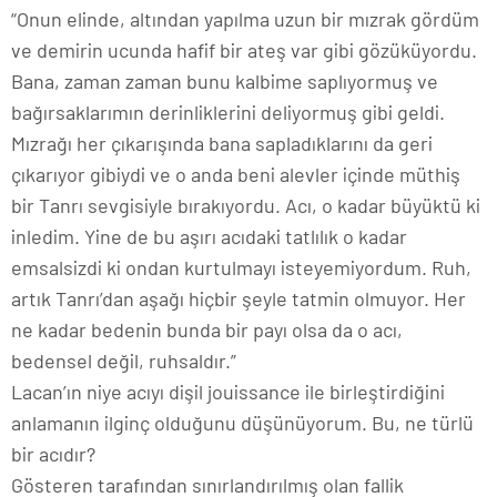
“Onun elinde, altından yapılma uzun bir mızrak gördüm
ve demirin ucunda hafif bir ateş var gibi gözüküyordu.
Bana, zaman zaman bunu kalbime saplıyormuş ve
bağırsaklarımın derinliklerini deliyormuş gibi geldi.
Mızrağı her çıkarışında bana sapladıklarını da geri
çıkarıyor gibiydi ve o anda beni alevler içinde müthiş
bir Tanrı sevgisiyle bırakıyordu. Acı, o kadar büyüktü ki
inledim. Yine de bu aşırı acıdaki tatlılık o kadar
emsalsizdi ki ondan kurtulmayı isteyemiyordum. Ruh,
artık Tanrı’dan aşağı hiçbir şeyle tatmin olmuyor. Her
ne kadar bedenin bunda bir payı olsa da o acı,
bedensel değil, ruhsaldır.”
Lacan’ın niye acıyı dişil jouissance ile birleştirdiğini
anlamanın ilginç olduğunu düşünüyorum. Bu, ne türlü
bir acıdır?
Gösteren tarafından sınırlandırılmış olan fallik