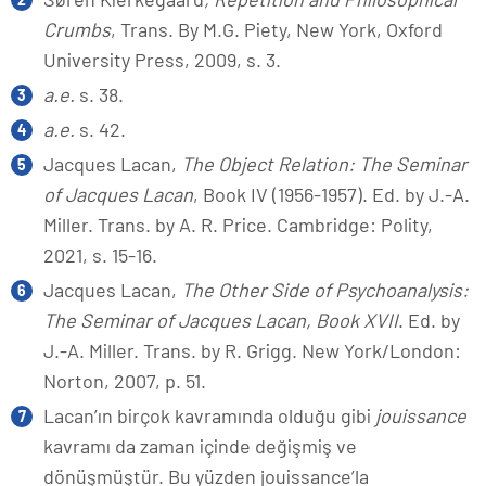
Crumbs
, Trans. By M.G. Piety, New York, Oxford
University Press, 2009, s. 3.
a.e.
s. 38.
a.e.
s. 42.
Jacques Lacan,
The Object Relation: The Seminar
of Jacques Lacan
, Book IV (1956-1957). Ed. by J.-A.
Miller. Trans. by A. R. Price. Cambridge: Polity,
2021, s. 15-16.
Jacques Lacan,
The Other Side of Psychoanalysis:
The Seminar of Jacques Lacan, Book XVII
. Ed. by
J.-A. Miller. Trans. by R. Grigg. New York/London:
Norton, 2007, p. 51.
Lacan’ın birçok kavramında olduğu gibi
jouissance
kavramı da zaman içinde değişmiş ve
dönüşmüştür. Bu yüzden jouissance’la