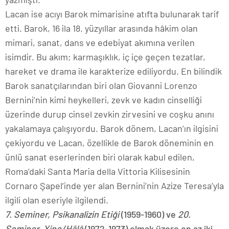
Lacan ise acıyı Barok mimarisine atıfta bulunarak tarif
etti. Barok, 16 ila 18. yüzyıllar arasında hâkim olan
mimari, sanat, dans ve edebiyat akımına verilen
isimdir. Bu akım; karmaşıklık, iç içe geçen tezatlar,
hareket ve drama ile karakterize ediliyordu. En bilindik
Barok sanatçılarından biri olan Giovanni Lorenzo
Bernini’nin kimi heykelleri, zevk ve kadın cinselliği
üzerinde durup cinsel zevkin zirvesini ve coşku anını
yakalamaya çalışıyordu. Barok dönem, Lacan’ın ilgisini
çekiyordu ve Lacan, özellikle de Barok döneminin en
ünlü sanat eserlerinden biri olarak kabul edilen,
Roma’daki Santa Maria della Vittoria Kilisesinin
Cornaro Şapel’inde yer alan Bernini’nin Azize Teresa’yla
ilgili olan eseriyle ilgilendi.
7. Seminer, Psikanalizin Etiği
(1959-1960) ve
20.
Seminer, Yine/Hâlâ
(1972-1973) olmak üzere en az iki