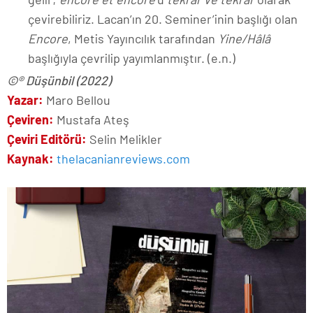
çevirebiliriz. Lacan’ın 20. Seminer’inin başlığı olan
Encore
, Metis Yayıncılık tarafından
Yine/Hâlâ
başlığıyla çevrilip yayımlanmıştır. (e.n.)
©® Düşünbil (2022)
Yazar:
Maro Bellou
Çeviren:
Mustafa Ateş
Çeviri Editörü:
Selin Melikler
Kaynak:
thelacanianreviews.com