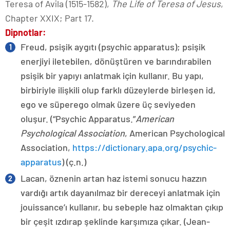
Teresa of Avila (1515-1582),
The Life of Teresa of Jesus
,
Chapter XXIX; Part 17.
Dipnotlar:
Freud, psişik aygıtı (psychic apparatus); psişik
enerjiyi iletebilen, dönüştüren ve barındırabilen
psişik bir yapıyı anlatmak için kullanır. Bu yapı,
birbiriyle ilişkili olup farklı düzeylerde birleşen id,
ego ve süperego olmak üzere üç seviyeden
oluşur. (“Psychic Apparatus.”
American
Psychological Association
, American Psychological
Association,
https://dictionary.apa.org/psychic-
apparatus
) (ç.n.)
Lacan, öznenin artan haz istemi sonucu hazzın
vardığı artık dayanılmaz bir dereceyi anlatmak için
jouissance’ı kullanır, bu sebeple haz olmaktan çıkıp
bir çeşit ızdırap şeklinde karşımıza çıkar. (Jean-