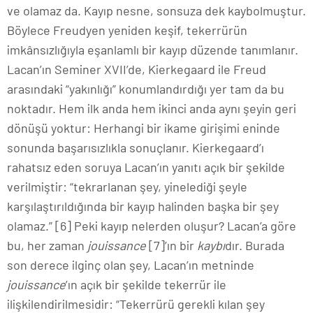
ve olamaz da. Kayıp nesne, sonsuza dek kaybolmuştur.
Böylece Freudyen yeniden keşif, tekerrürün
imkânsızlığıyla eşanlamlı bir kayıp düzende tanımlanır.
Lacan’ın Seminer XVII’de, Kierkegaard ile Freud
arasındaki “yakınlığı” konumlandırdığı yer tam da bu
noktadır. Hem ilk anda hem ikinci anda aynı şeyin geri
dönüşü yoktur: Herhangi bir ikame girişimi eninde
sonunda başarısızlıkla sonuçlanır. Kierkegaard’ı
rahatsız eden soruya Lacan’ın yanıtı açık bir şekilde
verilmiştir: “tekrarlanan şey, yinelediği şeyle
karşılaştırıldığında bir kayıp halinden başka bir şey
olamaz.” [6] Peki kayıp nelerden oluşur? Lacan’a göre
bu, her zaman
jouissance
[7]’ın bir
kaybı
dır. Burada
son derece ilginç olan şey, Lacan’ın metninde
jouissance
’ın açık bir şekilde tekerrür ile
ilişkilendirilmesidir: “Tekerrürü gerekli kılan şey