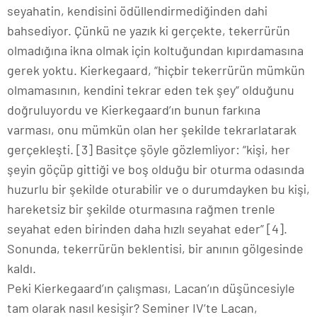
seyahatin, kendisini ödüllendirmediğinden dahi
bahsediyor. Çünkü ne yazık ki gerçekte, tekerrürün
olmadığına ikna olmak için koltuğundan kıpırdamasına
gerek yoktu. Kierkegaard, “hiçbir tekerrürün mümkün
olmamasının, kendini tekrar eden tek şey” olduğunu
doğruluyordu ve Kierkegaard’ın bunun farkına
varması, onu mümkün olan her şekilde tekrarlatarak
gerçekleşti. [3] Basitçe şöyle gözlemliyor: “kişi, her
şeyin göçüp gittiği ve boş olduğu bir oturma odasında
huzurlu bir şekilde oturabilir ve o durumdayken bu kişi,
hareketsiz bir şekilde oturmasına rağmen trenle
seyahat eden birinden daha hızlı seyahat eder” [4].
Sonunda, tekerrürün beklentisi, bir anının gölgesinde
kaldı.
Peki Kierkegaard’ın çalışması, Lacan’ın düşüncesiyle
tam olarak nasıl kesişir? Seminer IV’te Lacan,