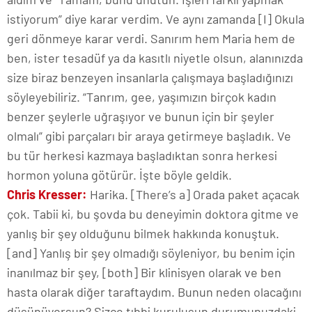
istiyorum” diye karar verdim. Ve aynı zamanda [I] Okula
geri dönmeye karar verdi. Sanırım hem Maria hem de
ben, ister tesadüf ya da kasıtlı niyetle olsun, alanınızda
size biraz benzeyen insanlarla çalışmaya başladığınızı
söyleyebiliriz. “Tanrım, gee, yaşımızın birçok kadın
benzer şeylerle uğraşıyor ve bunun için bir şeyler
olmalı” gibi parçaları bir araya getirmeye başladık. Ve
bu tür herkesi kazmaya başladıktan sonra herkesi
hormon yoluna götürür. İşte böyle geldik.
Chris Kresser:
Harika. [There’s a] Orada paket açacak
çok. Tabii ki, bu şovda bu deneyimin doktora gitme ve
yanlış bir şey olduğunu bilmek hakkında konuştuk.
[and] Yanlış bir şey olmadığı söyleniyor, bu benim için
inanılmaz bir şey, [both] Bir klinisyen olarak ve ben
hasta olarak diğer taraftaydım. Bunun neden olacağını
düşünüyorsun? Sizce tıbbi kuruluşun durumunuzdaki