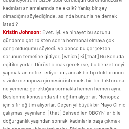
kadınları anlamalarında ne eksik? Yanlış bir şey
olmadığını söylediğinde, aslında bununla ne demek
istedi?
Kristin Johnson:
Evet, iyi, ve nihayet bu sorunu
gündeme getirdikten sonra hormonal olmaya çok
genç olduğumu söyledi. Ve bence bu gerçekten
sorunun temeline gidiyor, [which] ki [that] Bu konuda
eğitilmiyorlar. Dürüst olmak gerekirse, bu benzetmeyi
yapmaktan nefret ediyorum, ancak bir tıp doktorunun
sizinle menopoza girmesini istemek, bir tıp doktoruna
ne yemeniz gerektiğini sormakla hemen hemen aynı.
Beslenme konusunda sıfır eğitim alıyorlar. Menopoz
için sıfır eğitim alıyorlar. Geçen yıl büyük bir Mayo Clinic
çalışması yayınlandı [that] Bahsedilen OBGYN’ler bile
doğurganlık yaşından sonraki kadınlarla başa çıkmak
için donanımlı hissetmiyorlar. Bizimle ne yapacağını