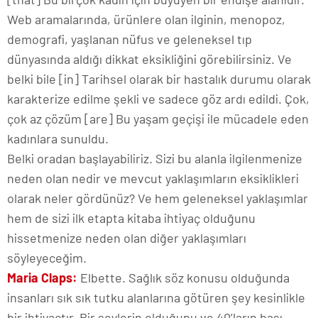
Web aramalarında, ürünlere olan ilginin, menopoz,
demografi, yaşlanan nüfus ve geleneksel tıp
dünyasında aldığı dikkat eksikliğini görebilirsiniz. Ve
belki bile [in] Tarihsel olarak bir hastalık durumu olarak
karakterize edilme şekli ve sadece göz ardı edildi. Çok,
çok az çözüm [are] Bu yaşam geçişi ile mücadele eden
kadınlara sunuldu.
Belki oradan başlayabiliriz. Sizi bu alanla ilgilenmenize
neden olan nedir ve mevcut yaklaşımların eksiklikleri
olarak neler gördünüz? Ve hem geleneksel yaklaşımlar
hem de sizi ilk etapta kitaba ihtiyaç olduğunu
hissetmenize neden olan diğer yaklaşımları
söyleyeceğim.
Maria Claps:
Elbette. Sağlık söz konusu olduğunda
insanları sık sık tutku alanlarına götüren şey kesinlikle
bir ihtiyaçtır. Bir şeylerin olduğunu ve 40’ların başı