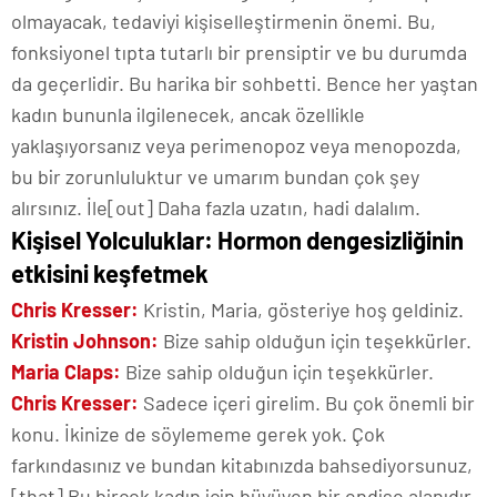
olmayacak, tedaviyi kişiselleştirmenin önemi. Bu,
fonksiyonel tıpta tutarlı bir prensiptir ve bu durumda
da geçerlidir. Bu harika bir sohbetti. Bence her yaştan
kadın bununla ilgilenecek, ancak özellikle
yaklaşıyorsanız veya perimenopoz veya menopozda,
bu bir zorunluluktur ve umarım bundan çok şey
alırsınız. İle[out] Daha fazla uzatın, hadi dalalım.
Kişisel Yolculuklar: Hormon dengesizliğinin
etkisini keşfetmek
Chris Kresser:
Kristin, Maria, gösteriye hoş geldiniz.
Kristin Johnson:
Bize sahip olduğun için teşekkürler.
Maria Claps:
Bize sahip olduğun için teşekkürler.
Chris Kresser:
Sadece içeri girelim. Bu çok önemli bir
konu. İkinize de söylememe gerek yok. Çok
farkındasınız ve bundan kitabınızda bahsediyorsunuz,
[that] Bu birçok kadın için büyüyen bir endişe alanıdır.