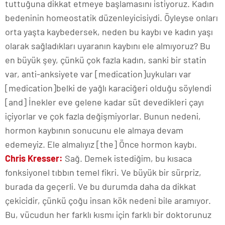
tuttuğuna dikkat etmeye başlamasını istiyoruz. Kadın
bedeninin homeostatik düzenleyicisiydi. Öyleyse onları
orta yaşta kaybedersek, neden bu kaybı ve kadın yaşı
olarak sağladıkları uyaranın kaybını ele almıyoruz? Bu
en büyük şey, çünkü çok fazla kadın, sanki bir statin
var, anti-anksiyete var [medication]uykuları var
[medication]belki de yağlı karaciğeri olduğu söylendi
[and] İnekler eve gelene kadar süt devedikleri çayı
içiyorlar ve çok fazla değişmiyorlar. Bunun nedeni,
hormon kaybının sonucunu ele almaya devam
edemeyiz. Ele almalıyız [the] Önce hormon kaybı.
Chris Kresser:
Sağ. Demek istediğim, bu kısaca
fonksiyonel tıbbın temel fikri. Ve büyük bir sürpriz,
burada da geçerli. Ve bu durumda daha da dikkat
çekicidir, çünkü çoğu insan kök nedeni bile aramıyor.
Bu, vücudun her farklı kısmı için farklı bir doktorunuz