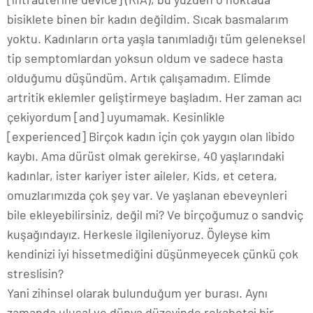
bisiklete binen bir kadın değildim. Sıcak basmalarım
yoktu. Kadınların orta yaşla tanımladığı tüm geleneksel
tip semptomlardan yoksun oldum ve sadece hasta
olduğumu düşündüm. Artık çalışamadım. Elimde
artritik eklemler geliştirmeye başladım. Her zaman acı
çekiyordum [and] uyumamak. Kesinlikle
[experienced] Birçok kadın için çok yaygın olan libido
kaybı. Ama dürüst olmak gerekirse, 40 yaşlarındaki
kadınlar, ister kariyer ister aileler, Kids, et cetera,
omuzlarımızda çok şey var. Ve yaşlanan ebeveynleri
bile ekleyebilirsiniz, değil mi? Ve birçoğumuz o sandviç
kuşağındayız. Herkesle ilgileniyoruz. Öyleyse kim
kendinizi iyi hissetmediğini düşünmeyecek çünkü çok
streslisin?
Yani zihinsel olarak bulunduğum yer burası. Aynı
zamanda ulusal ve dünya düzeyinde rekabetçi bir