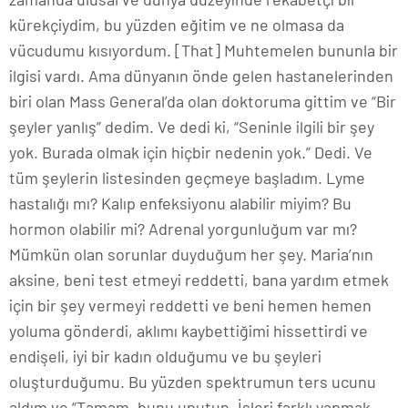
kürekçiydim, bu yüzden eğitim ve ne olmasa da
vücudumu kısıyordum. [That] Muhtemelen bununla bir
ilgisi vardı. Ama dünyanın önde gelen hastanelerinden
biri olan Mass General’da olan doktoruma gittim ve “Bir
şeyler yanlış” dedim. Ve dedi ki, “Seninle ilgili bir şey
yok. Burada olmak için hiçbir nedenin yok.” Dedi. Ve
tüm şeylerin listesinden geçmeye başladım. Lyme
hastalığı mı? Kalıp enfeksiyonu alabilir miyim? Bu
hormon olabilir mi? Adrenal yorgunluğum var mı?
Mümkün olan sorunlar duyduğum her şey. Maria’nın
aksine, beni test etmeyi reddetti, bana yardım etmek
için bir şey vermeyi reddetti ve beni hemen hemen
yoluma gönderdi, aklımı kaybettiğimi hissettirdi ve
endişeli, iyi bir kadın olduğumu ve bu şeyleri
oluşturduğumu. Bu yüzden spektrumun ters ucunu
aldım ve “Tamam, bunu unutun. İşleri farklı yapmak