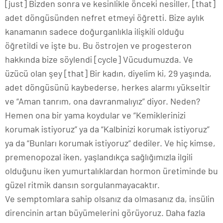
[just] Bizden sonra ve kesinlikle önceki nesiller, [that]
adet döngüsünden nefret etmeyi öğretti. Bize aylık
kanamanın sadece doğurganlıkla ilişkili olduğu
öğretildi ve işte bu. Bu östrojen ve progesteron
hakkında bize söylendi [cycle] Vücudumuzda. Ve
üzücü olan şey [that] Bir kadın, diyelim ki, 29 yaşında,
adet döngüsünü kaybederse, herkes alarmı yükseltir
ve “Aman tanrım, ona davranmalıyız” diyor. Neden?
Hemen ona bir yama koydular ve “Kemiklerinizi
korumak istiyoruz” ya da “Kalbinizi korumak istiyoruz”
ya da “Bunları korumak istiyoruz” dediler. Ve hiç kimse,
premenopozal iken, yaşlandıkça sağlığımızla ilgili
olduğunu iken yumurtalıklardan hormon üretiminde bu
güzel ritmik dansın sorgulanmayacaktır.
Ve semptomlara sahip olsanız da olmasanız da, insülin
direncinin artan büyümelerini görüyoruz. Daha fazla