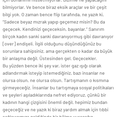
bilmiyorlar. Ve bence biraz eksik araçlar ve bir çeşit
bilgi yok. O zaman bence flip tarafında, ne yazık ki,
“Sadece beyaz mızrak yapıp geçemez misin? Bu da
geçecek. Kendinizi geçeceksin, bayanlar.” Sanırım
birçok kadın sanki sanki davranıyormuş gibi davranıyor
[over] endişeli. İlgili olduğunu düşündüğünüz bu
sorunlara sahipsiniz, ama gerçekten o kadar da büyük
bir anlaşma değil. Üstesinden gel. Geçecekler.
Bu yüzden bence iki şey var, ister gaz ışığı olarak
adlandırmak isteyip istemediğiniz, bazı insanlar ne
olursa olsun, ne olursa olsun. Tartışmanın o kısmına
girmeyeceğiz. İnsanlar bu tartışmaya sosyal politikaları
ve şeyleri aşıladıklarında nefret ediyoruz, çünkü bir
kadının hangi çizgisini önemli değil, hepimiz bundan
geçeceğiz ve ne yazık ki biraz yardım almak için tıbbi
sağlayıcımıza geldiğinde bir bölme vuracağız.