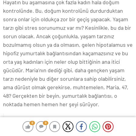
Hayatın bu aşamasına çok fazla kadın hala doğum
kontrolünde. Bu, doğum kontrolünü durdurduktan
sonra onlar için oldukça zor bir geçiş yapacak. Yaşam
tarzı gibi stres sorunumuz var mı? Kesinlikle, bu da bir
sorun olacak. Ancak çoğunlukla, yaşam tarzınız
bozulmamış olsun ya da olmasın, gelen hipotalamus ve
hipofiz yumurtalık bağlantısından kaçamazsınız ve bu
orta yaş kadınları için neler olup bittiğinin ana itici
gücüdür. Maria’nın dediği gibi, daha gençken yaşam
tarzı nedeniyle bu diğer sorunlara sahip olabilirsiniz,
ama dürüst olmak gerekirse, muhtemelen, Maria, 47,
48? Gerçekten bir beyin, yumurtalık bağlantısı, o
noktada hemen hemen her şeyi sürüyor.
Uzun ömürü takip etmenin neden noktayı
0
0
0
0
kaçırabileceğini keşfedin. Metabolik ustalık yoluyla