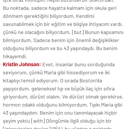
Bu noktada, sadece hayatta kalmam için okula geri
dönmem gerektiğini biliyordum. Kendimi
savunabilmek için bir eğitim ve bilgiye ihtiyacım vardı,
çünkü ne olacağını biliyordum, [but] Bunun kapsamını
bilmiyordum. Sadece benim için önemli değişiklikler
olduğunu biliyordum ve bu 43 yaşındaydı. Bu benim
hikayemdi.
Kristin Johnson:
Evet, insanlar bunu sorduğunda
seviyorum, çünkü Maria gibi hissediyorum ve iki
kitaplıyı temsil ediyorum. O sırada Boston’da
yaşıyordum, geleneksel tıp ve büyük ilaç için sıfıra
giriyordum, dürüst olalım. Ve dürüst olmak gerekirse,
hormon odaklı olduğunu bilmiyordum. Tıpkı Maria gibi
43 yaşındaydım. Benim için onu tanımlayacak hiçbir
şeyim yoktu [with] Döngümle ilgili olduğu için bir
[intrauterine device] (RİA), bu yüzden o noktada