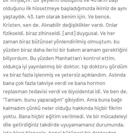
olduğunu ilk hissetmeye başladığımızda ikimiz de aynı
yaştaydık. 43, tam olarak benim için. Ve bence,
Kristen, sen de. Alınabilir değişiklikler vardı. Onlar
fizikseldi, biraz zihinseldi, [and] duygusal. Ve her
zaman biraz bütünsel yönlendirilmiş olmuştum, bu
yüzden biraz daha ilerici bir bakım aramam gerektiğini
biliyordum. Bu yüzden Manhattan’ı kontrol ettim,
oldukça iyi yayınlanmış bir doktor, tıp doktoru gördüm
ve biraz fazla işlenmiş ve yetersiz açıklandım. Aslında
bana çok fazla takviye verdi ve bana hormon
replasman tedavisi verdi ve biyoidental idi. Ve ben de,
“Tamam, bunu yapacağım” gibiydim. Ama buna bağlı
kalmadım çünkü neler olduğu hakkında hiçbir fikrim
yoktu. Bana hiçbir eğitim verilmedi. Ve bir mücadeleyi
dile getirdiğiniz takdirde uyuyamamanız durumunda,
işte biraz Klonopin, hepsi bütünsel bir doktordan.