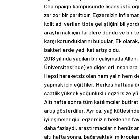
Champaign kampüsünde lisansüstü öğren
zar zor bir parıltıdır. Egzersizin inflam
kolit adı verilen tipte geliştiğini biliy
araştırmak için farelere döndü ve bir t
karşı korunduklarını buldular. Ek olarak
bakterilerde yedi kat artış oldu.
2018 yılında yapılan bir çalışmada Alle
Üniversitesi’nde) ve diğerleri insanlara 
Hepsi hareketsiz olan hem yalın hem de 
yapmak için eğittiler. Herkes haftada ü
saatlik yüksek yoğunluklu egzersize yü
Altı hafta sonra tüm katılımcılar butirat 
artış gösterdiler. Ayrıca, yağ kütlesin
iyileşmeler gibi egzersizin beklenen fayd
daha fazlaydı, araştırmacıların henüz a
altı hafta sonra, bağırsaktaki mikroplar