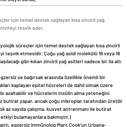
eçler için temel destek sağlayan kısa zincirli yağ
tiviteyi teşvik eder.
yolojik süreçler için temel destek sağlayan kısa zincirli
eyi teşvik etmesidir. Çoğu yağ asidi molekülü 16 veya 18
lacağı gibi-kıkan zincirli yağ asitleri sadece bir ila altı
zersiz ve bağırsak arasında özellikle önemli bir
akları kaplayan epitel hücreleri de dahil olmak üzere
habı azaltabilir ve hücrelerin insülin alma yeteneğini
z butirat yapar, ancak çoğu mikroplar tarafından üretilir
 (Çok az sayıda çalışma, kuvvet antrenmanı ile butirat
 etkiyi bulamayanlara bakmıştır.)
ğlantı, egzersiz immünolog Marc Cook’un Urbana-