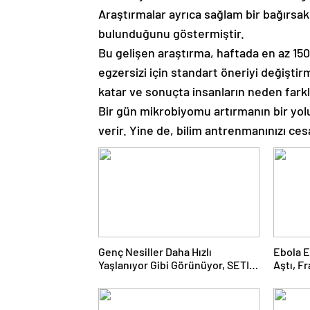
Araştırmalar ayrıca sağlam bir bağırsak
bulunduğunu göstermiştir.
Bu gelişen araştırma, haftada en az 150 d
egzersizi için standart öneriyi değişti
katar ve sonuçta insanların neden farklı
Bir gün mikrobiyomu artırmanın bir yolu 
verir. Yine de, bilim antrenmanınızı ces
Genç Nesiller Daha Hızlı
Ebola E
Yaşlanıyor Gibi Görünüyor, SETI
Aştı, F
Neden Henüz Uzaylı Sinyali
Edildi
Tespit Etmediğimizi ve Çok Daha
Fazlasını Bu Hafta Çözmüş