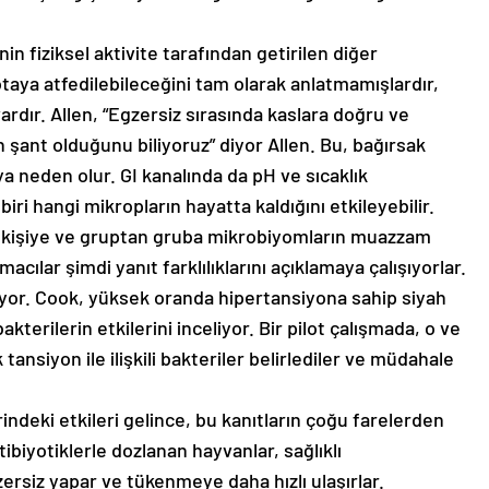
nin fiziksel aktivite tarafından getirilen diğer
taya atfedilebileceğini tam olarak anlatmamışlardır,
ardır. Allen, “Egzersiz sırasında kaslara doğru ve
 şant olduğunu biliyoruz” diyor Allen. Bu, bağırsak
 neden olur. GI kanalında da pH ve sıcaklık
 biri hangi mikropların hayatta kaldığını etkileyebilir.
an kişiye ve gruptan gruba mikrobiyomların muazzam
macılar şimdi yanıt farklılıklarını açıklamaya çalışıyorlar.
rıyor. Cook, yüksek oranda hipertansiyona sahip siyah
akterilerin etkilerini inceliyor. Bir pilot çalışmada, o ve
ansiyon ile ilişkili bakteriler belirlediler ve müdahale
indeki etkileri gelince, bu kanıtların çoğu farelerden
ibiyotiklerle dozlanan hayvanlar, sağlıklı
rsiz yapar ve tükenmeye daha hızlı ulaşırlar.