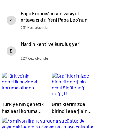
Papa Francis’in son vasiyeti
ortaya çıktı: Yeni Papa Leo’nun
4
ilk rotası Türkiye mi olacak?
231 kez okundu
Mardin kenti ve kuruluş yeri
5
227 kez okundu
Türkiye’nin genetik
Grafiklerimizde
hazinesi koruma
birincil enerjinin
altında
nasıl ölçüleceği
değişti