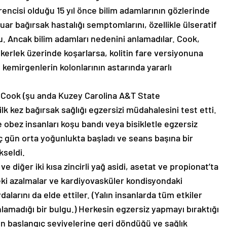
cisi olduğu 15 yıl önce bilim adamlarının gözlerinde
atuar bağırsak hastalığı semptomlarını, özellikle ülseratif
ordu. Ancak bilim adamları nedenini anlamadılar. Cook,
ekerlek üzerinde koşarlarsa, kolitin fare versiyonuna
, kemirgenlerin kolonlarının astarında yararlı
n, Cook (şu anda Kuzey Carolina A&T State
ilk kez bağırsak sağlığı egzersizi müdahalesini test etti.
obez insanları koşu bandı veya bisikletle egzersiz
ç gün orta yoğunlukta başladı ve seans başına bir
kseldi.
ve diğer iki kısa zincirli yağ asidi, asetat ve propionat’ta
deki azalmalar ve kardiyovasküler kondisyondaki
alarını da elde ettiler. (Yalın insanlarda tüm etkiler
nlamadığı bir bulgu.) Herkesin egzersiz yapmayı bıraktığı
ın başlangıç ​​seviyelerine geri döndüğü ve sağlık