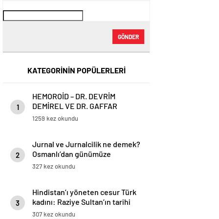
GÖNDER
KATEGORİNİN POPÜLERLERİ
HEMOROİD – DR. DEVRİM
DEMİREL VE DR. GAFFAR
1
KARADOĞAN
1259 kez okundu
Jurnal ve Jurnalcilik ne demek?
Osmanlı’dan günümüze
2
ihbarcılık
327 kez okundu
Hindistan’ı yöneten cesur Türk
kadını: Raziye Sultan’ın tarihi
3
hikayesi
307 kez okundu