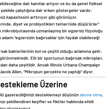
rebileceğine dair kanıtlar artıyor ve bu da genel fiziksel
ir şekilde çalıştığına dair erken göstergeler vardır:
iz kapasitesini arttırıyor gibi görünüyor.
rinde, diyet ve probiyotikleri temerrüde düşürürler”
k mikrobiyotasında uzmanlaşmış bir egzersiz fizyoloğu
adamı “egzersizin bağırsaklar için faydalı olabileceği
rsak bakterilerinin bol ve çeşitli olduğu anlamına gelir;
bi görünmektedir. Elit bir sporcunun bağırsak mikropları,
dan daha çeşitlidir. Ancak Illinois Urbana-Champaign
 Jacob Allen, “Mikropun gerçekte ne yaptığı” diyor.
 Destekleme Üzerine
üllü gazeteciliğimizi desteklemeyi düşünün
abone olma
.
ı şekillendiren keşifler ve fikirler hakkında etkili
ımcı oluyorsunuz.