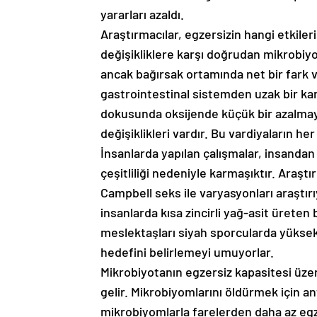
yararları azaldı.
Araştırmacılar, egzersizin hangi etkileri
değişikliklere karşı doğrudan mikrobiyo
ancak bağırsak ortamında net bir fark v
gastrointestinal sistemden uzak bir kan
dokusunda oksijende küçük bir azalmaya
değişiklikleri vardır. Bu vardiyaların her
İnsanlarda yapılan çalışmalar, insand
çeşitliliği nedeniyle karmaşıktır. Araştır
Campbell seks ile varyasyonları araştı
insanlarda kısa zincirli yağ-asit üreten b
meslektaşları siyah sporcularda yüksek t
hedefini belirlemeyi umuyorlar.
Mikrobiyotanın egzersiz kapasitesi üzer
gelir. Mikrobiyomlarını öldürmek için ant
mikrobiyomlarla farelerden daha az egze