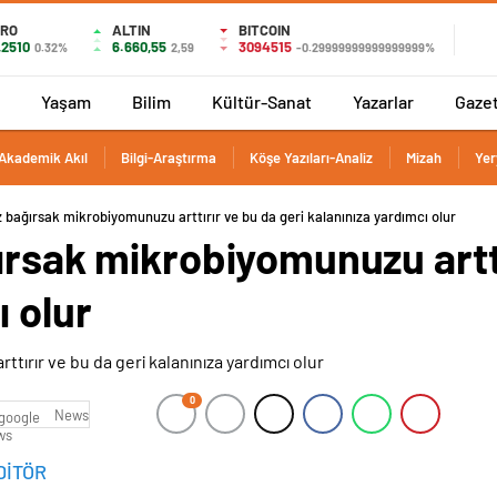
URO
ALTIN
BITCOIN
,2510
6.660,55
3094515
0.32%
2,59
-0.29999999999999999%
Yaşam
Bilim
Kültür-Sanat
Yazarlar
Gaze
Akademik Akıl
Bilgi-Araştırma
Köşe Yazıları-Analiz
Mizah
Yer
z bağırsak mikrobiyomunuzu arttırır ve bu da geri kalanınıza yardımcı olur
ırsak mikrobiyomunuzu arttı
ı olur
0
News
DİTÖR