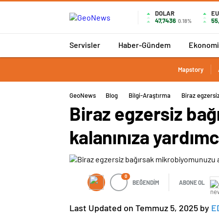
DOLAR
E
47,7436
55
0.18%
Servisler
Haber-Gündem
Ekonomi
Mapstory
GeoNews
Blog
Bilgi-Araştırma
Biraz egzersi
Biraz egzersiz bağ
kalanınıza yardımc
0
BEĞENDİM
ABONE OL
Last Updated on Temmuz 5, 2025 by
E