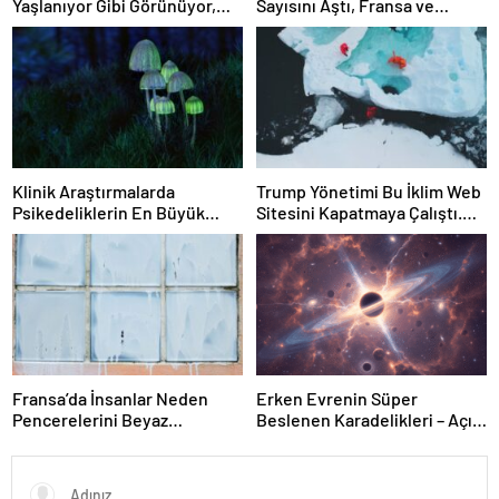
Yaşlanıyor Gibi Görünüyor,
Sayısını Aştı, Fransa ve
SETI Neden Henüz Uzaylı
Uganda’da Tespit Edildi
Sinyali Tespit Etmediğimizi
ve Çok Daha Fazlasını Bu
Hafta Çözmüş Olabilir
Klinik Araştırmalarda
Trump Yönetimi Bu İklim Web
Psikedeliklerin En Büyük
Sitesini Kapatmaya Çalıştı.
Etkisi Gözden Kaçıyor
Bilim Adamları Onu Tekrar
Olabilir: İnsanların
Çevrimiçi Hale Getirdi
Hedeflerini, Değerlerini,
Kariyerlerini ve İlişkilerini
Değiştiriyor Gibi
Görünüyorlar
Fransa’da İnsanlar Neden
Erken Evrenin Süper
Pencerelerini Beyaz
Beslenen Karadelikleri – Açık
Tebeşirle Boyuyor?
Bilim