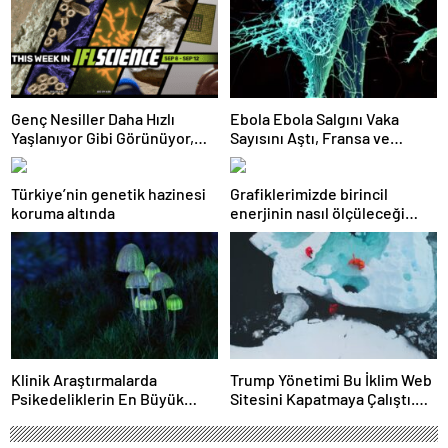
Genç Nesiller Daha Hızlı
Ebola Ebola Salgını Vaka
Yaşlanıyor Gibi Görünüyor,
Sayısını Aştı, Fransa ve
SETI Neden Henüz Uzaylı
Uganda’da Tespit Edildi
Sinyali Tespit Etmediğimizi
Türkiye’nin genetik hazinesi
Grafiklerimizde birincil
ve Çok Daha Fazlasını Bu
koruma altında
enerjinin nasıl ölçüleceği
Hafta Çözmüş Olabilir
değişti
Klinik Araştırmalarda
Trump Yönetimi Bu İklim Web
Psikedeliklerin En Büyük
Sitesini Kapatmaya Çalıştı.
Etkisi Gözden Kaçıyor
Bilim Adamları Onu Tekrar
Olabilir: İnsanların
Çevrimiçi Hale Getirdi