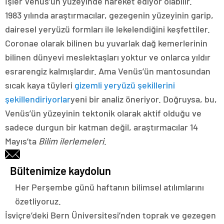
İşler Venüs’ün yüzeyinde hareket ediyor olabilir.
1983 yılında araştırmacılar, gezegenin yüzeyinin garip,
dairesel yeryüzü formları ile lekelendiğini keşfettiler.
Coronae olarak bilinen bu yuvarlak dağ kemerlerinin
bilinen dünyevi meslektaşları yoktur ve onlarca yıldır
esrarengiz kalmışlardır. Ama Venüs’ün mantosundan
sıcak kaya tüyleri
gizemli yeryüzü şekillerini
şekillendiriyorlar
yeni bir analiz öneriyor. Doğruysa, bu,
Venüs’ün yüzeyinin tektonik olarak aktif olduğu ve
sadece durgun bir katman değil, araştırmacılar 14
Mayıs’ta
Bilim ilerlemeleri
.
Bültenimize kaydolun
Her Perşembe günü haftanın bilimsel atılımlarını
özetliyoruz.
İsviçre’deki Bern Üniversitesi’nden toprak ve gezegen