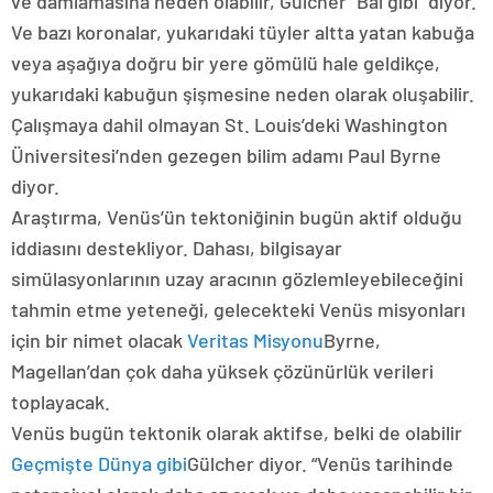
ve damlamasına neden olabilir, Gülcher “Bal gibi” diyor.
Ve bazı koronalar, yukarıdaki tüyler altta yatan kabuğa
veya aşağıya doğru bir yere gömülü hale geldikçe,
yukarıdaki kabuğun şişmesine neden olarak oluşabilir.
Çalışmaya dahil olmayan St. Louis’deki Washington
Üniversitesi’nden gezegen bilim adamı Paul Byrne
diyor.
Araştırma, Venüs’ün tektoniğinin bugün aktif olduğu
iddiasını destekliyor. Dahası, bilgisayar
simülasyonlarının uzay aracının gözlemleyebileceğini
tahmin etme yeteneği, gelecekteki Venüs misyonları
için bir nimet olacak
Veritas Misyonu
Byrne,
Magellan’dan çok daha yüksek çözünürlük verileri
toplayacak.
Venüs bugün tektonik olarak aktifse, belki de olabilir
Geçmişte Dünya gibi
Gülcher diyor. “Venüs tarihinde