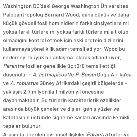
Washington DC’deki George Washington Üniversitesi
Paleoantropolog Bernard Wood, daha büyük ve daha
küçük gövdeli fosil hominidlerin farklı cinsiyetlere mi
yoksa farklı türlere mi yoksa farklı türlere mi ait olup
olmadığını kontrol etmek için eski protein dizilerini
kullanmaya yönelik ilk adımı temsil ediyor. Wood bu
ilerlemeyi “büyük bir anlaşma” olarak adlandırıyor.
Parantra
fosiller genellikle üç türü temsil ettiği
düşünülür –
A. aethiopicus
Ve
P. Boisei
Doğu Afrika’da
ve
A. robustus
Güney Afrika’daki çeşitli bölgelerde –
yaklaşık 2,7 milyon ila 1 milyon yıl öncesine
dayanmaktadır. Bu türlerin karakteristik özellikleri
arasında büyük çeneler ve dişler, geniş yüzler ve
kafatasının üstünde çiğneme kasları arasında kemikli
tepeler bulunur.
Arasında önerilen evrimsel ilişkiler
Parantra
türler ve