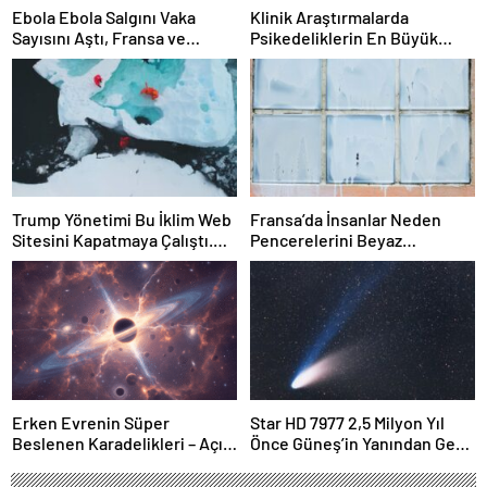
Ebola Ebola Salgını Vaka
Klinik Araştırmalarda
Sayısını Aştı, Fransa ve
Psikedeliklerin En Büyük
Uganda’da Tespit Edildi
Etkisi Gözden Kaçıyor
Olabilir: İnsanların
Hedeflerini, Değerlerini,
Kariyerlerini ve İlişkilerini
Değiştiriyor Gibi
Görünüyorlar
Trump Yönetimi Bu İklim Web
Fransa’da İnsanlar Neden
Sitesini Kapatmaya Çalıştı.
Pencerelerini Beyaz
Bilim Adamları Onu Tekrar
Tebeşirle Boyuyor?
Çevrimiçi Hale Getirdi
Erken Evrenin Süper
Star HD 7977 2,5 Milyon Yıl
Beslenen Karadelikleri – Açık
Önce Güneş’in Yanından Geçti
Bilim
Ve Bugün Hala Kuyruklu
Yıldızlardaki Rahatsızlığı