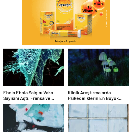
Ebola Ebola Salgını Vaka
Klinik Araştırmalarda
Sayısını Aştı, Fransa ve
Psikedeliklerin En Büyük
Uganda’da Tespit Edildi
Etkisi Gözden Kaçıyor
Olabilir: İnsanların
Hedeflerini, Değerlerini,
Kariyerlerini ve İlişkilerini
Değiştiriyor Gibi
Görünüyorlar