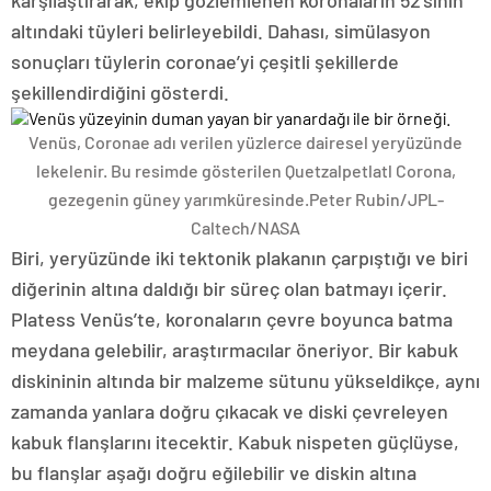
karşılaştırarak, ekip gözlemlenen koronaların 52’sinin
altındaki tüyleri belirleyebildi. Dahası, simülasyon
sonuçları tüylerin coronae’yi çeşitli şekillerde
şekillendirdiğini gösterdi.
Venüs, Coronae adı verilen yüzlerce dairesel yeryüzünde
lekelenir. Bu resimde gösterilen Quetzalpetlatl Corona,
gezegenin güney yarımküresinde.
Peter Rubin/JPL-
Caltech/NASA
Biri, yeryüzünde iki tektonik plakanın çarpıştığı ve biri
diğerinin altına daldığı bir süreç olan batmayı içerir.
Platess Venüs’te, koronaların çevre boyunca batma
meydana gelebilir, araştırmacılar öneriyor. Bir kabuk
diskininin altında bir malzeme sütunu yükseldikçe, aynı
zamanda yanlara doğru çıkacak ve diski çevreleyen
kabuk flanşlarını itecektir. Kabuk nispeten güçlüyse,
bu flanşlar aşağı doğru eğilebilir ve diskin altına