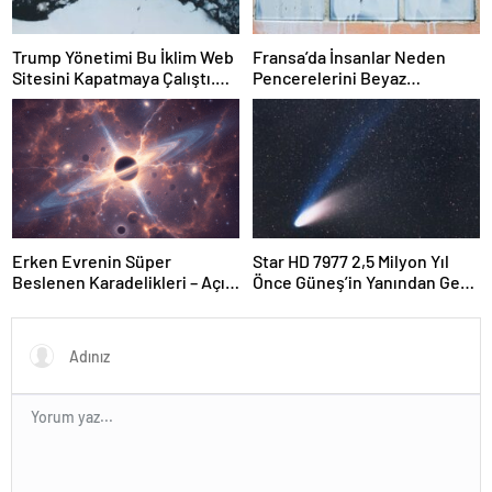
Trump Yönetimi Bu İklim Web
Fransa’da İnsanlar Neden
Sitesini Kapatmaya Çalıştı.
Pencerelerini Beyaz
Bilim Adamları Onu Tekrar
Tebeşirle Boyuyor?
Çevrimiçi Hale Getirdi
Erken Evrenin Süper
Star HD 7977 2,5 Milyon Yıl
Beslenen Karadelikleri – Açık
Önce Güneş’in Yanından Geçti
Bilim
Ve Bugün Hala Kuyruklu
Yıldızlardaki Rahatsızlığı
Görebiliyoruz