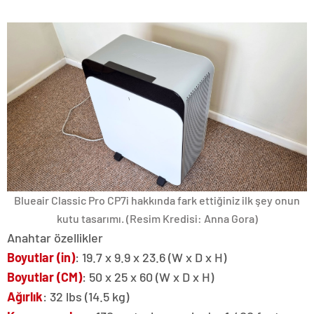
Blueair Classic Pro CP7i hakkında fark ettiğiniz ilk şey onun
kutu tasarımı.
(Resim Kredisi: Anna Gora)
Anahtar özellikler
Boyutlar (in)
: 19.7 x 9.9 x 23.6 (W x D x H)
Boyutlar (CM)
: 50 x 25 x 60 (W x D x H)
Ağırlık
: 32 lbs (14.5 kg)