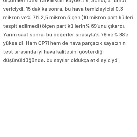
ölçümlerindeki farklılıkları kaydettik. Sonuçlar umut
vericiydi. 15 dakika sonra, bu hava temizleyicisi 0.3
mikron ve% 71’i 2.5 mikron ölçen (10 mikron partikülleri
tespit edilmedi) ölçen partiküllerin% 69’unu çıkardı.
Yarım saat sonra, bu değerler sırasıyla% 79 ve% 88’e
yükseldi. Hem CP7i hem de hava parçacık sayacının
test sırasında iyi hava kalitesini gösterdiği
düşünüldüğünde, bu sayılar oldukça etkileyiciydi.