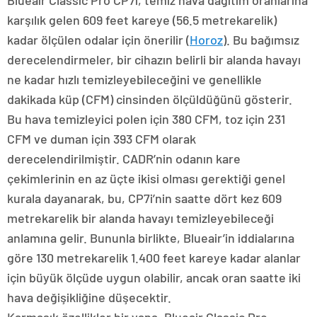
Blueair Classic Pro CP7i, temiz hava dağıtım oranlarına
karşılık gelen 609 feet kareye (56.5 metrekarelik)
kadar ölçülen odalar için önerilir (
Horoz
). Bu bağımsız
derecelendirmeler, bir cihazın belirli bir alanda havayı
ne kadar hızlı temizleyebileceğini ve genellikle
dakikada küp (CFM) cinsinden ölçüldüğünü gösterir.
Bu hava temizleyici polen için 380 CFM, toz için 231
CFM ve duman için 393 CFM olarak
derecelendirilmiştir. CADR’nin odanın kare
çekimlerinin en az üçte ikisi olması gerektiği genel
kurala dayanarak, bu, CP7i’nin saatte dört kez 609
metrekarelik bir alanda havayı temizleyebileceği
anlamına gelir. Bununla birlikte, Blueair’in iddialarına
göre 130 metrekarelik 1.400 feet kareye kadar alanlar
için büyük ölçüde uygun olabilir, ancak oran saatte iki
hava değişikliğine düşecektir.