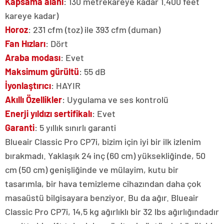
Kapsama alanı
: 130 metrekareye kadar 1.400 feet
kareye kadar)
Horoz
: 231 cfm (toz) ile 393 cfm (duman)
Fan Hızları
: Dört
Araba modası
: Evet
Maksimum gürültü
: 55 dB
İyonlaştırıcı
: HAYIR
Akıllı Özellikler
: Uygulama ve ses kontrolü
Enerji yıldızı sertifikalı
: Evet
Garanti
: 5 yıllık sınırlı garanti
Blueair Classic Pro CP7i, bizim için iyi bir ilk izlenim
bırakmadı. Yaklaşık 24 inç (60 cm) yüksekliğinde, 50
cm (50 cm) genişliğinde ve mülayim, kutu bir
tasarımla, bir hava temizleme cihazından daha çok
masaüstü bilgisayara benziyor. Bu da ağır. Blueair
Classic Pro CP7i, 14,5 kg ağırlıklı bir 32 lbs ağırlığındadır