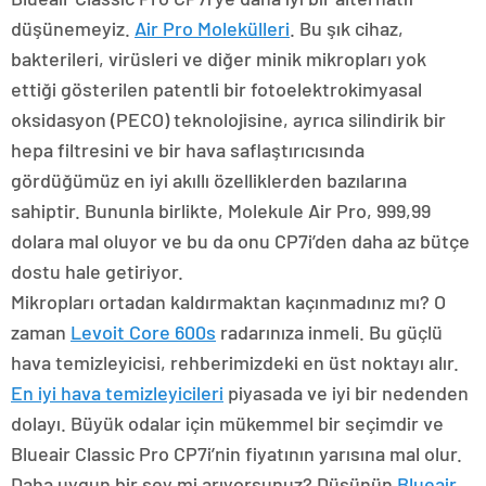
düşünemeyiz.
Air Pro Molekülleri
. Bu şık cihaz,
bakterileri, virüsleri ve diğer minik mikropları yok
ettiği gösterilen patentli bir fotoelektrokimyasal
oksidasyon (PECO) teknolojisine, ayrıca silindirik bir
hepa filtresini ve bir hava saflaştırıcısında
gördüğümüz en iyi akıllı özelliklerden bazılarına
sahiptir. Bununla birlikte, Molekule Air Pro, 999,99
dolara mal oluyor ve bu da onu CP7i’den daha az bütçe
dostu hale getiriyor.
Mikropları ortadan kaldırmaktan kaçınmadınız mı? O
zaman
Levoit Core 600s
radarınıza inmeli. Bu güçlü
hava temizleyicisi, rehberimizdeki en üst noktayı alır.
En iyi hava temizleyicileri
piyasada ve iyi bir nedenden
dolayı. Büyük odalar için mükemmel bir seçimdir ve
Blueair Classic Pro CP7i’nin fiyatının yarısına mal olur.
Daha uygun bir şey mi arıyorsunuz? Düşünün
Blueair