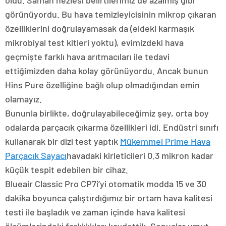
oldu. Saman nezlesi belirtilerimiz de azalmış gibi
görünüyordu. Bu hava temizleyicisinin mikrop çıkaran
özelliklerini doğrulayamasak da (eldeki karmaşık
mikrobiyal test kitleri yoktu), evimizdeki hava
geçmişte farklı hava arıtmacıları ile tedavi
ettiğimizden daha kolay görünüyordu. Ancak bunun
Hins Pure özelliğine bağlı olup olmadığından emin
olamayız.
Bununla birlikte, doğrulayabileceğimiz şey, orta boy
odalarda parçacık çıkarma özellikleri idi. Endüstri sınıfı
kullanarak bir dizi test yaptık
Mükemmel Prime Hava
Parçacık Sayacı
havadaki kirleticileri 0.3 mikron kadar
küçük tespit edebilen bir cihaz.
Blueair Classic Pro CP7i’yi otomatik modda 15 ve 30
dakika boyunca çalıştırdığımız bir ortam hava kalitesi
testi ile başladık ve zaman içinde hava kalitesi