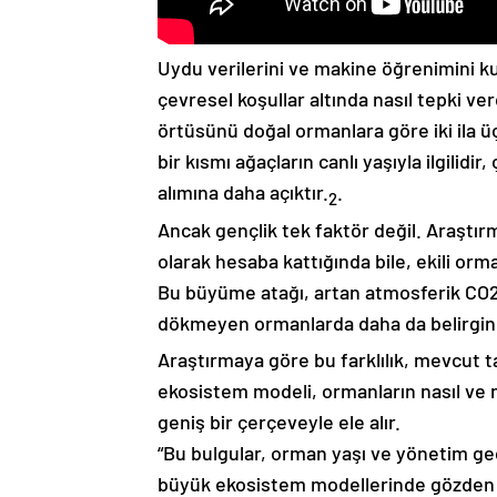
Uydu verilerini ve makine öğrenimini kul
çevresel koşullar altında nasıl tepki verd
örtüsünü doğal ormanlara göre iki ila üç
bir kısmı ağaçların canlı yaşıyla ilgilid
alımına daha açıktır.
.
2
Ancak gençlik tek faktör değil. Araştırm
olarak hesaba kattığında bile, ekili or
Bu büyüme atağı, artan atmosferik CO2
dökmeyen ormanlarda daha da belirgin
Araştırmaya göre bu farklılık, mevcut ta
ekosistem modeli, ormanların nasıl ve 
geniş bir çerçeveyle ele alır.
“Bu bulgular, orman yaşı ve yönetim geç
büyük ekosistem modellerinde gözden ka