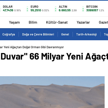
DOLAR
EURO
ALTIN
BITCOIN
47,7436
55,2510
6.660,55
3099057
0.18%
0.32%
2,59
1.2%
Yaşam
Bilim
Kültür-Sanat
Yazarlar
Gaze
Coğrafya
Doğa ve Çevre Bilimleri
Genel
Tarih-Arkeoloji
Top
ilyar Yeni Ağaçtan Doğal Orman Gibi Davranmıyor
l Duvar" 66 Milyar Yeni Ağa