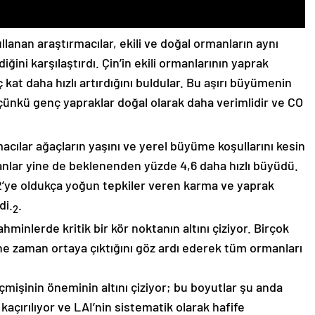
lanan araştırmacılar, ekili ve doğal ormanların aynı
iğini karşılaştırdı. Çin’in ekili ormanlarının yaprak
 kat daha hızlı artırdığını buldular. Bu aşırı büyümenin
ir, çünkü genç yapraklar doğal olarak daha verimlidir ve CO
acılar ağaçların yaşını ve yerel büyüme koşullarını kesin
manlar yine de beklenenden yüzde 4,6 daha hızlı büyüdü.
’ye oldukça yoğun tepkiler veren karma ve yaprak
di.
.
2
hminlerde kritik bir kör noktanın altını çiziyor. Birçok
ne zaman ortaya çıktığını göz ardı ederek tüm ormanları
mişinin öneminin altını çiziyor; bu boyutlar şu anda
çırılıyor ve LAI’nin sistematik olarak hafife