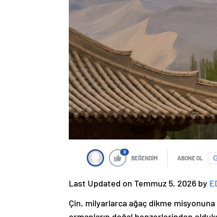
0
BEĞENDİM
ABONE OL
Last Updated on Temmuz 5, 2026 by
E
Çin, milyarlarca ağaç dikme misyonuna k
ormanların doğal benzerlerinden oldukç