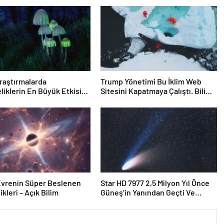
Araştırmalarda
Trump Yönetimi Bu İklim Web
liklerin En Büyük Etkisi
Sitesini Kapatmaya Çalıştı. Bilim
Kaçıyor Olabilir:
Adamları Onu Tekrar Çevrimiçi
rın Hedeflerini,
Hale Getirdi
rini, Kariyerlerini ve
rini Değiştiriyor Gibi
yorlar
Evrenin Süper Beslenen
Star HD 7977 2,5 Milyon Yıl Önce
kleri – Açık Bilim
Güneş’in Yanından Geçti Ve
Bugün Hala Kuyruklu Yıldızlardaki
Rahatsızlığı Görebiliyoruz