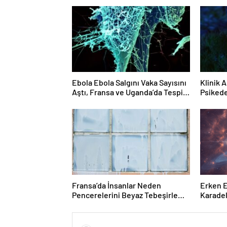
Ebola Ebola Salgını Vaka Sayısını
Klinik 
Aştı, Fransa ve Uganda’da Tespit
Psikede
Edildi
Gözden 
İnsanla
Değerle
İlişkile
Görünü
Fransa’da İnsanlar Neden
Erken 
Pencerelerini Beyaz Tebeşirle
Karadeli
Boyuyor?