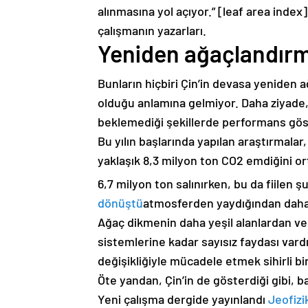
alınmasına yol açıyor.” [leaf area inde
çalışmanın yazarları.
Yeniden ağaçlandırma
Bunların hiçbiri Çin’in devasa yeniden 
olduğu anlamına gelmiyor. Daha ziyade,
beklemediği şekillerde performans göst
Bu yılın başlarında yapılan araştırmalar
yaklaşık 8,3 milyon ton CO2 emdiğini or
6,7 milyon ton salınırken, bu da fiilen 
dönüştü
atmosferden yaydığından daha f
Ağaç dikmenin daha yeşil alanlardan ve 
sistemlerine kadar sayısız faydası vard
değişikliğiyle mücadele etmek sihirli bi
Öte yandan, Çin’in de gösterdiği gibi, ba
Yeni çalışma dergide yayınlandı
Jeofizi