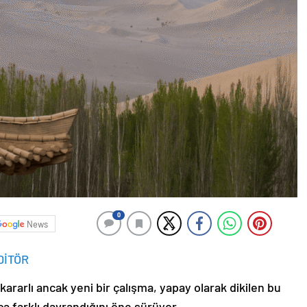
0
News
DİTÖR
ararlı ancak yeni bir çalışma, yapay olarak dikilen bu
a farklı davrandığını öne sürüyor.