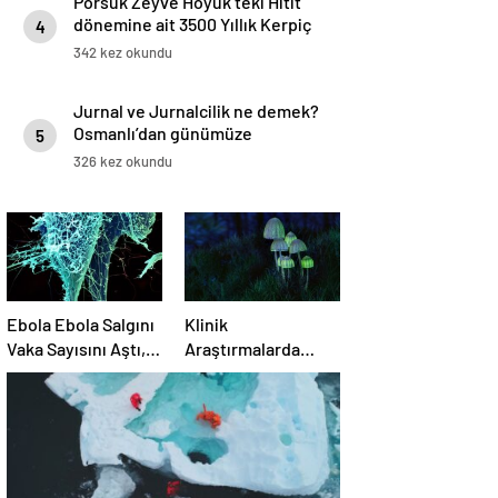
Porsuk Zeyve Höyük’teki Hitit
dönemine ait 3500 Yıllık Kerpiç
4
Yapılar
342 kez okundu
Jurnal ve Jurnalcilik ne demek?
Osmanlı’dan günümüze
5
ihbarcılık
326 kez okundu
Ebola Ebola Salgını
Klinik
Vaka Sayısını Aştı,
Araştırmalarda
Fransa ve
Psikedeliklerin En
Uganda’da Tespit
Büyük Etkisi
Edildi
Gözden Kaçıyor
Olabilir: İnsanların
Hedeflerini,
Değerlerini,