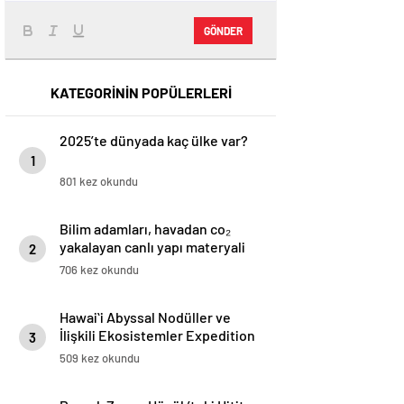
GÖNDER
KATEGORİNİN POPÜLERLERİ
2025’te dünyada kaç ülke var?
1
801 kez okundu
Bilim adamları, havadan co₂
yakalayan canlı yapı materyali
2
yaratıyor
706 kez okundu
Hawaiʻi Abyssal Nodüller ve
İlişkili Ekosistemler Expedition
3
509 kez okundu