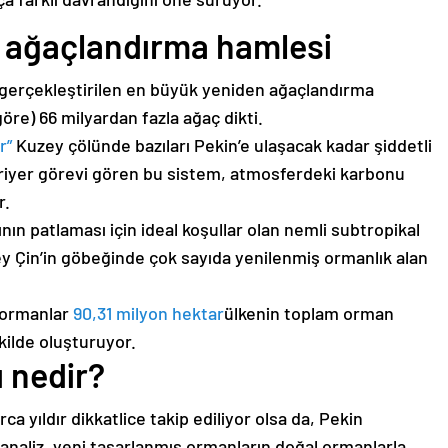
n ağaçlandırma hamlesi
 gerçekleştirilen en büyük yeniden ağaçlandırma
öre) 66 milyardan fazla ağaç dikti.
r”
Kuzey çölünde bazıları Pekin’e ulaşacak kadar şiddetli
bariyer görevi gören bu sistem, atmosferdeki karbonu
r.
ının patlaması için ideal koşullar olan nemli subtropikal
ey Çin’in göbeğinde çok sayıda yenilenmiş ormanlık alan
u ormanlar
90,31 milyon hektar
ülkenin toplam orman
ekilde oluşturuyor.
ı nedir?
a yıldır dikkatlice takip ediliyor olsa da, Pekin
r analiz, yeni tasarlanmış ormanların doğal ormanlarla