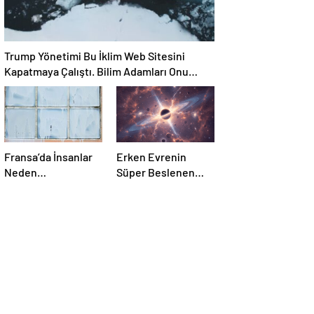
Kariyerlerini ve
İlişkilerini
Değiştiriyor Gibi
Trump Yönetimi Bu İklim Web Sitesini
Görünüyorlar
Kapatmaya Çalıştı. Bilim Adamları Onu
Tekrar Çevrimiçi Hale Getirdi
Fransa’da İnsanlar
Erken Evrenin
Neden
Süper Beslenen
Pencerelerini Beyaz
Karadelikleri – Açık
Tebeşirle Boyuyor?
Bilim