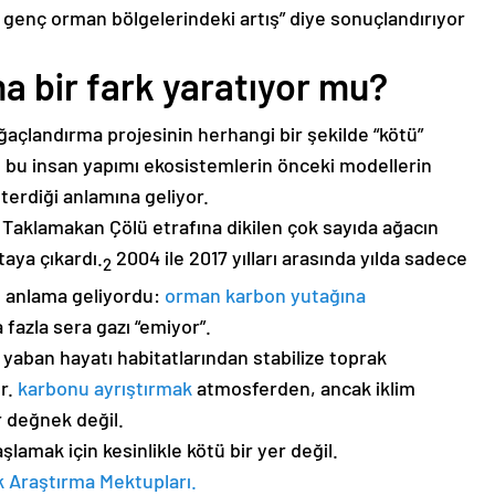
x] genç orman bölgelerindeki artış” diye sonuçlandırıyor
 bir fark yaratıyor mu?
ağaçlandırma projesinin herhangi bir şekilde “kötü”
 bu insan yapımı ekosistemlerin önceki modellerin
erdiği anlamına geliyor.
, Taklamakan Çölü etrafına dikilen çok sayıda ağacın
taya çıkardı.
2004 ile 2017 yılları arasında yılda sadece
2
şu anlama geliyordu:
orman karbon yutağına
azla sera gazı “emiyor”.
yaban hayatı habitatlarından stabilize toprak
ır.
karbonu ayrıştırmak
atmosferden, ancak iklim
r değnek değil.
şlamak için kesinlikle kötü bir yer değil.
k Araştırma Mektupları.