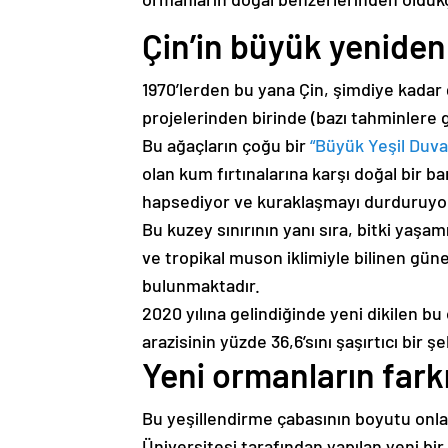
Çin’in büyük yenide
1970’lerden bu yana Çin, şimdiye kadar
projelerinden birinde (bazı tahminlere g
Bu ağaçların çoğu bir
“Büyük Yeşil Duva
olan kum fırtınalarına karşı doğal bir 
hapsediyor ve kuraklaşmayı durduruyo
Bu kuzey sınırının yanı sıra, bitki yaşam
ve tropikal muson iklimiyle bilinen gün
bulunmaktadır.
2020 yılına gelindiğinde yeni dikilen b
arazisinin yüzde 36,6’sını şaşırtıcı bir ş
Yeni ormanların fark
Bu yeşillendirme çabasının boyutu onlarc
Üniversitesi tarafından yapılan yeni bi