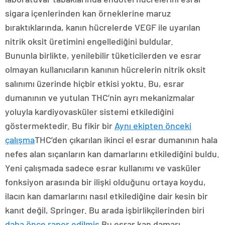
sigara içenlerinden kan örneklerine maruz
bıraktıklarında, kanın hücrelerde VEGF ile uyarılan
nitrik oksit üretimini engellediğini buldular.
Bununla birlikte, yenilebilir tüketicilerden ve esrar
olmayan kullanıcıların kanının hücrelerin nitrik oksit
salınımı üzerinde hiçbir etkisi yoktu. Bu, esrar
dumanının ve yutulan THC’nin ayrı mekanizmalar
yoluyla kardiyovasküler sistemi etkilediğini
göstermektedir. Bu fikir bir
Aynı ekipten önceki
çalışma
THC’den çıkarılan ikinci el esrar dumanının hala
nefes alan sıçanların kan damarlarını etkilediğini buldu.
Yeni çalışmada sadece esrar kullanımı ve vasküler
fonksiyon arasında bir ilişki olduğunu ortaya koydu,
ilacın kan damarlarını nasıl etkilediğine dair kesin bir
kanıt değil, Springer. Bu arada işbirlikçilerinden biri
daha önce rapor edilmiş
Bu esrar kan damarı