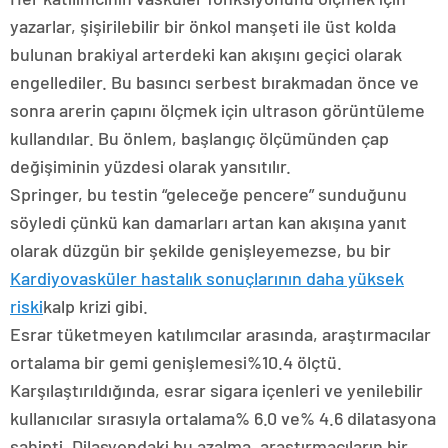
yazarlar, şişirilebilir bir önkol manşeti ile üst kolda
bulunan brakiyal arterdeki kan akışını geçici olarak
engellediler. Bu basıncı serbest bırakmadan önce ve
sonra arerin çapını ölçmek için ultrason görüntüleme
kullandılar. Bu önlem, başlangıç ​​ölçümünden çap
değişiminin yüzdesi olarak yansıtılır.
Springer, bu testin “geleceğe pencere” sunduğunu
söyledi çünkü kan damarları artan kan akışına yanıt
olarak düzgün bir şekilde genişleyemezse, bu bir
Kardiyovasküler hastalık sonuçlarının daha yüksek
riski
kalp krizi gibi.
Esrar tüketmeyen katılımcılar arasında, araştırmacılar
ortalama bir gemi genişlemesi%10.4 ölçtü.
Karşılaştırıldığında, esrar sigara içenleri ve yenilebilir
kullanıcılar sırasıyla ortalama% 6.0 ve% 4.6 dilatasyona
sahipti. Dilasyondaki bu azalma, araştırmacıların bir