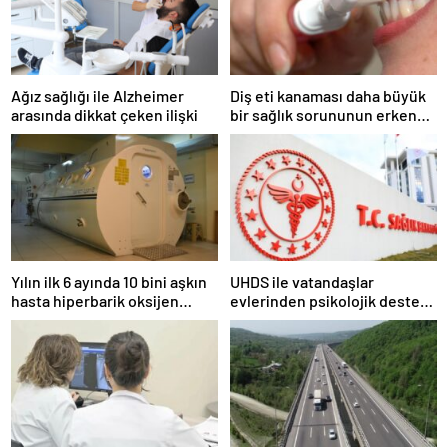
Ağız sağlığı ile Alzheimer
Diş eti kanaması daha büyük
arasında dikkat çeken ilişki
bir sağlık sorununun erken
habercisi olabilir
Yılın ilk 6 ayında 10 bini aşkın
UHDS ile vatandaşlar
hasta hiperbarik oksijen
evlerinden psikolojik destek
tedavisinden yararlandı
ve sigara bırakma desteği
alabiliyor