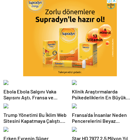
Ebola Ebola Salgını Vaka
Klinik Araştırmalarda
Sayısını Aştı, Fransa ve
Psikedeliklerin En Büyük
Uganda’da Tespit Edildi
Etkisi Gözden Kaçıyor
Olabilir: İnsanların
Trump Yönetimi Bu İklim Web
Fransa’da İnsanlar Neden
Hedeflerini, Değerlerini,
Sitesini Kapatmaya Çalıştı.
Pencerelerini Beyaz
Kariyerlerini ve İlişkilerini
Bilim Adamları Onu Tekrar
Tebeşirle Boyuyor?
Değiştiriyor Gibi
Çevrimiçi Hale Getirdi
Görünüyorlar
Erken Evrenin Süper
Star HD 7977 2,5 Milyon Yıl