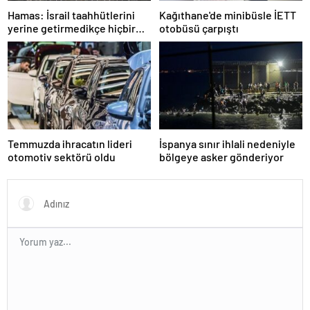
Hamas: İsrail taahhütlerini
Kağıthane'de minibüsle İETT
yerine getirmedikçe hiçbir
otobüsü çarpıştı
adım atmayacağız
Temmuzda ihracatın lideri
İspanya sınır ihlali nedeniyle
otomotiv sektörü oldu
bölgeye asker gönderiyor