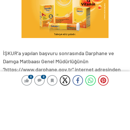
İŞKUR’a yapılan başvuru sonrasında Darphane ve
Damga Matbaası Genel Müdürlüğünün
“https://www.darphane.gov.tr” internet adresinden
teslim edilmesi gereken evrak listesine ait duyuru
0
0
0
0
yapılacak.
Kura sonuçları ve diğer her türlü duyuru da bu
adresten ilan edilecek. Adaylara yazılı tebligat
yapılmayacak.