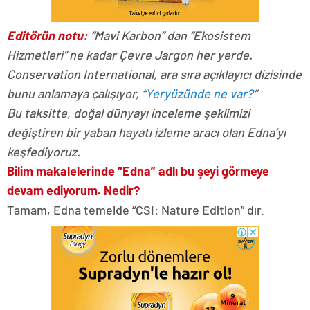
Editörün notu:
“Mavi Karbon” dan “Ekosistem
Hizmetleri” ne kadar Çevre Jargon her yerde.
Conservation International, ara sıra açıklayıcı dizisinde
bunu anlamaya çalışıyor, “
Yeryüzünde ne var?
“
Bu taksitte, doğal dünyayı inceleme şeklimizi
değiştiren bir yaban hayatı izleme aracı olan Edna’yı
keşfediyoruz.
Bilim makalelerinde “Edna” adlı bu şeyi görmeye
devam ediyorum. Nedir?
Tamam, Edna temelde “CSI: Nature Edition” dır.