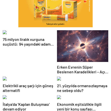
75 milyon liralık vurguna
suçüstü: 94 yaşındaki adamın
arsasını satmaya çalıştılar
Erken Evrenin Süper
Beslenen Karadelikleri – Açık
Bilim
Elektrikli araç şarjı için güneş
21. yüzyılda ormansızlaşmaya
alternatifi
ne sebep oldu?
İtalya’da ‘Kaplan Buluşması’
Ekonomik eşitsizlikle ilgili
devam ediyor
yeni bir konu sayfası