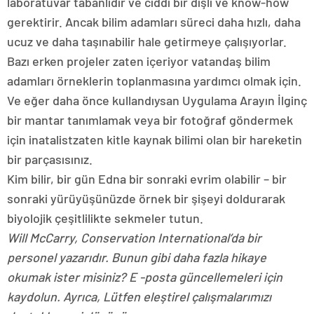
laboratuvar tabanlıdır ve ciddi bir dişli ve know-how
gerektirir. Ancak bilim adamları süreci daha hızlı, daha
ucuz ve daha taşınabilir hale getirmeye çalışıyorlar.
Bazı erken projeler zaten içeriyor
vatandaş bilim
adamları
örneklerin toplanmasına yardımcı olmak için.
Ve eğer daha önce kullandıysan
Uygulama Arayın
İlginç
bir mantar tanımlamak veya bir fotoğraf göndermek
için
inatalist
zaten kitle kaynak bilimi olan bir hareketin
bir parçasısınız.
Kim bilir, bir gün Edna bir sonraki evrim olabilir – bir
sonraki yürüyüşünüzde örnek bir şişeyi doldurarak
biyolojik çeşitlilikte sekmeler tutun.
Will McCarry, Conservation International’da bir
personel yazarıdır. Bunun gibi daha fazla hikaye
okumak ister misiniz?
E -posta güncellemeleri için
kaydolun
. Ayrıca,
Lütfen eleştirel çalışmalarımızı