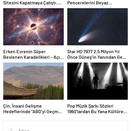
Sitesini Kapatmaya Çalıştı.
Pencerelerini Beyaz
Bilim Adamları Onu Tekrar
Tebeşirle Boyuyor?
Çevrimiçi Hale Getirdi
Erken Evrenin Süper
Star HD 7977 2,5 Milyon Yıl
Beslenen Karadelikleri – Açık
Önce Güneş’in Yanından Geçti
Bilim
Ve Bugün Hala Kuyruklu
Yıldızlardaki Rahatsızlığı
Görebiliyoruz
Çin, İnsani Gelişme
Pop Müzik Şarkı Sözleri
Hedeflerinde “ABD’yi Geçme
1960’lardan Bu Yana Kültürel
Yolunda”
Manzarayı Yansıtarak Ahlaki
Açıdan Daha Karanlık Hale
Geldi