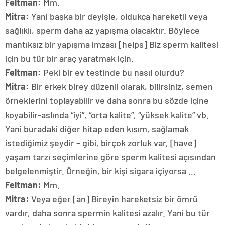
Feltman:
Mm.
Mitra:
Yani başka bir deyişle, oldukça hareketli veya
sağlıklı, sperm daha az yapışma olacaktır. Böylece
mantıksız bir yapışma imzası [helps] Biz sperm kalitesi
için bu tür bir araç yaratmak için.
Feltman:
Peki bir ev testinde bu nasıl olurdu?
Mitra:
Bir erkek birey düzenli olarak, bilirsiniz, semen
örneklerini toplayabilir ve daha sonra bu sözde içine
koyabilir-aslında “iyi”, “orta kalite”, “yüksek kalite” vb.
Yani buradaki diğer hitap eden kısım, sağlamak
istediğimiz şeydir – gibi, birçok zorluk var, [have]
yaşam tarzı seçimlerine göre sperm kalitesi açısından
belgelenmiştir. Örneğin, bir kişi sigara içiyorsa …
Feltman:
Mm.
Mitra:
Veya eğer [an] Bireyin hareketsiz bir ömrü
vardır, daha sonra spermin kalitesi azalır. Yani bu tür