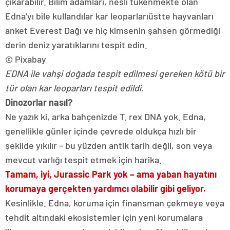
çıkarabilir. Bilim adamları, nesli tükenmekte olan
Edna’yı bile kullandılar
kar leoparları
üstte hayvanları
anket
Everest Dağı
ve hiç kimsenin şahsen görmediği
derin deniz yaratıklarını tespit edin.
© Pixabay
EDNA ile vahşi doğada tespit edilmesi gereken kötü bir
tür olan kar leoparları tespit edildi.
Dinozorlar nasıl?
Ne yazık ki, arka bahçenizde T. rex DNA yok. Edna,
genellikle günler içinde çevrede oldukça hızlı bir
şekilde yıkılır – bu yüzden antik tarih değil, son veya
mevcut varlığı tespit etmek için harika.
Tamam, iyi, Jurassic Park yok – ama yaban hayatını
korumaya gerçekten yardımcı olabilir gibi geliyor.
Kesinlikle. Edna, koruma için finansman çekmeye veya
tehdit altındaki ekosistemler için yeni korumalara