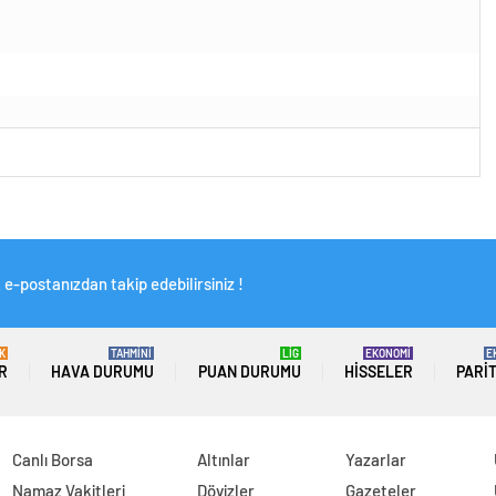
e-postanızdan takip edebilirsiniz !
K
TAHMİNİ
LİG
EKONOMİ
E
R
HAVA DURUMU
PUAN DURUMU
HISSELER
PARI
Canlı Borsa
Altınlar
Yazarlar
Namaz Vakitleri
Dövizler
Gazeteler