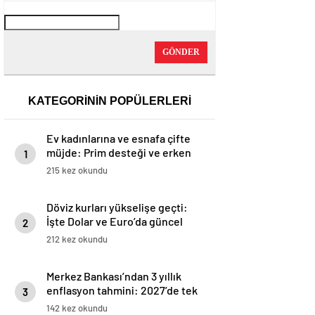
GÖNDER
KATEGORİNİN POPÜLERLERİ
Ev kadınlarına ve esnafa çifte
müjde: Prim desteği ve erken
1
emeklilik aynı anda gelecek
215 kez okundu
Döviz kurları yükselişe geçti:
İşte Dolar ve Euro’da güncel
2
rakamlar
212 kez okundu
Merkez Bankası’ndan 3 yıllık
enflasyon tahmini: 2027’de tek
3
haneli rakama gerileyecek
142 kez okundu