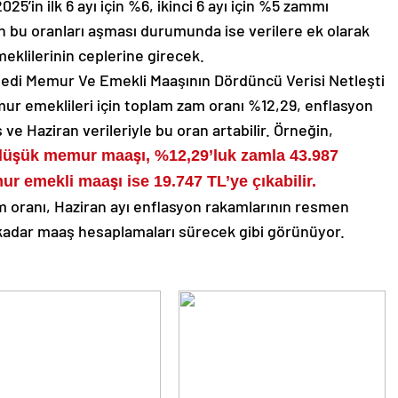
’in ilk 6 ayı için %6, ikinci 6 ayı için %5 zammı
n bu oranları aşması durumunda ise verilere ek olarak
klilerinin ceplerine girecek.
ur emeklileri için toplam zam oranı %12,29, enflasyon
 ve Haziran verileriyle bu oran artabilir. Örneğin,
düşük memur maaşı, %12,29’luk zamla 43.987
r emekli maaşı ise 19.747 TL’ye çıkabilir.
 oranı, Haziran ayı enflasyon rakamlarının resmen
 kadar maaş hesaplamaları sürecek gibi görünüyor.