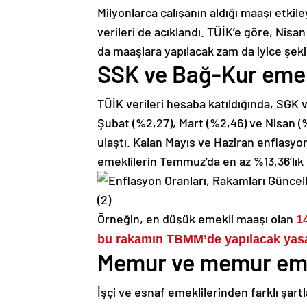
Milyonlarca çalışanın aldığı maaşı etki
verileri de açıklandı. TÜİK’e göre, Nis
da maaşlara yapılacak zam da iyice şek
SSK ve Bağ-Kur emek
TÜİK verileri hesaba katıldığında, SGK 
Şubat (%2,27), Mart (%2,46) ve Nisan (
ulaştı. Kalan Mayıs ve Haziran enflasyon
emeklilerin Temmuz’da en az %13,36’lık b
Örneğin, en düşük emekli maaşı olan
1
bu rakamın TBMM’de yapılacak yasal 
Memur ve memur emek
İşçi ve esnaf emeklilerinden farklı şar