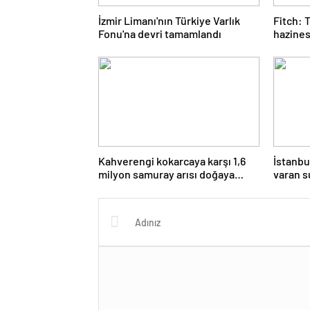
İzmir Limanı'nın Türkiye Varlık
Fitch: 
Fonu'na devri tamamlandı
hazinesi
yüksek
Kahverengi kokarcaya karşı 1,6
İstanbu
milyon samuray arısı doğaya
varan s
salındı