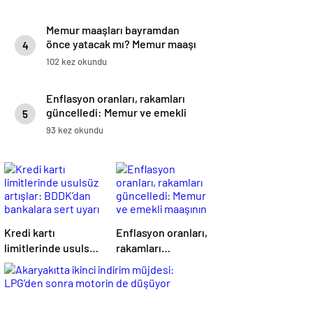
Memur maaşları bayramdan
önce yatacak mı? Memur maaşı
4
ne zaman yatacak?
102 kez okundu
Enflasyon oranları, rakamları
güncelledi: Memur ve emekli
5
maaşının dördüncü verisi
93 kez okundu
netleşti
Kredi kartı
Enflasyon oranları,
limitlerinde usulsüz
rakamları
artışlar: BDDK’dan
güncelledi: Memur
bankalara sert uyarı
ve emekli maaşının
dördüncü verisi
netleşti