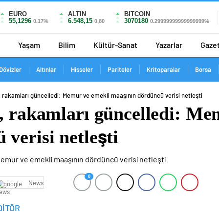
EURO
ALTIN
BITCOIN
55,1296
6.548,15
3070180
0.17%
0,80
0.29999999999999999%
Yaşam
Bilim
Kültür-Sanat
Yazarlar
Gaze
Dövizler
Altınlar
Hisseler
Pariteler
Kritoparalar
Borsa
, rakamları güncelledi: Memur ve emekli maaşının dördüncü verisi netleşti
ı, rakamları güncelledi: Me
verisi netleşti
0
News
DİTÖR