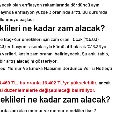
leyecek olan enflasyon rakamlarında dördüncü ayın
an ayında enflasyon yüzde 3 oranında arttı. Bu durumda
illenmeye başladı.
lileri ne kadar zam alacak?
ve Bağ-Kur emeklileri için zam oranı, Ocak (%5,03),
%3) enflasyon rakamlarıyla kümülatif olarak %13,36’ya
 verileri, kesin zam oranını belirleyecek. Şu anki tablo,
ir artış alacağını gösteriyor.
, ancak
4.469 TL, bu oranla 16.402 TL’ye yükselebilir
düzenlemelerle değişebileceği belirtiliyor.
lileri ne kadar zam alacak?
tlarda zam alan memur ve memur emeklileri ise 7.