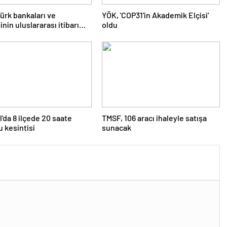
Türk bankaları ve
YÖK, 'COP31'in Akademik Elçisi'
nin uluslararası itibarı
oldu
l'da 8 ilçede 20 saate
TMSF, 106 aracı ihaleyle satışa
u kesintisi
sunacak