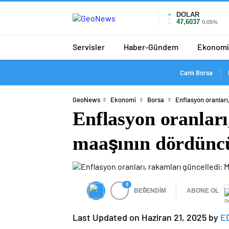
DOLAR
47,6037
0.05%
Servisler
Haber-Gündem
Ekonomi
Canlı Borsa
GeoNews
Ekonomi
Borsa
Enflasyon oranları
Enflasyon oranlar
maaşının dördüncü 
0
BEĞENDİM
ABONE OL
Last Updated on Haziran 21, 2025 by
E