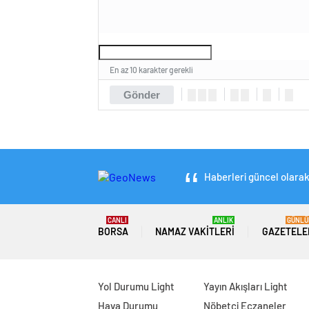
En az 10 karakter gerekli
Gönder
Haberleri güncel olarak 
CANLI
ANLIK
GÜNLÜ
BORSA
NAMAZ VAKITLERI
GAZETELE
Yol Durumu Light
Yayın Akışları Light
Hava Durumu
Nöbetçi Eczaneler