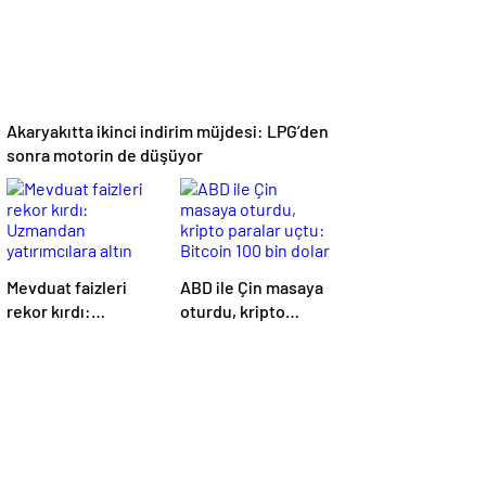
Akaryakıtta ikinci indirim müjdesi: LPG’den
sonra motorin de düşüyor
Mevduat faizleri
ABD ile Çin masaya
rekor kırdı:
oturdu, kripto
Uzmandan
paralar uçtu:
yatırımcılara altın
Bitcoin 100 bin
değerinde tavsiye
dolar barajını aştı