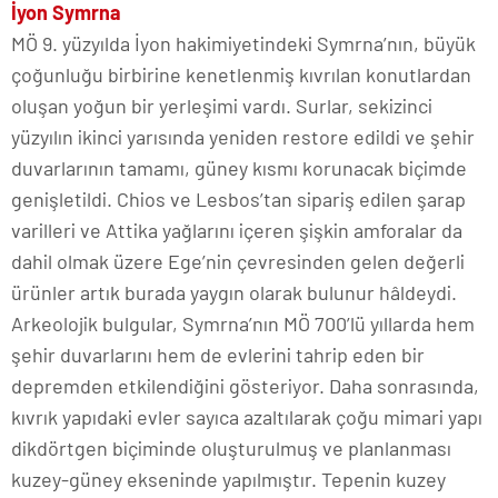
İyon Symrna
MÖ 9. yüzyılda İyon hakimiyetindeki Symrna’nın, büyük
çoğunluğu birbirine kenetlenmiş kıvrılan konutlardan
oluşan yoğun bir yerleşimi vardı. Surlar, sekizinci
yüzyılın ikinci yarısında yeniden restore edildi ve şehir
duvarlarının tamamı, güney kısmı korunacak biçimde
genişletildi. Chios ve Lesbos’tan sipariş edilen şarap
varilleri ve Attika yağlarını içeren şişkin amforalar da
dahil olmak üzere Ege’nin çevresinden gelen değerli
ürünler artık burada yaygın olarak bulunur hâldeydi.
Arkeolojik bulgular, Symrna’nın MÖ 700’lü yıllarda hem
şehir duvarlarını hem de evlerini tahrip eden bir
depremden etkilendiğini gösteriyor. Daha sonrasında,
kıvrık yapıdaki evler sayıca azaltılarak çoğu mimari yapı
dikdörtgen biçiminde oluşturulmuş ve planlanması
kuzey-güney ekseninde yapılmıştır. Tepenin kuzey