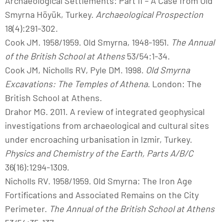
Archaeological Settlements: Part II – A Case from Old
Smyrna Höyük, Turkey.
Archaeological Prospection
18(4):291-302.
Cook JM. 1958/1959. Old Smyrna, 1948-1951.
The Annual
of the British School at Athens
53/54:1-34.
Cook JM, Nicholls RV, Pyle DM. 1998.
Old Smyrna
Excavations: The Temples of Athena
. London: The
British School at Athens.
Drahor MG. 2011. A review of integrated geophysical
investigations from archaeological and cultural sites
under encroaching urbanisation in Izmir, Turkey.
Physics and Chemistry of the Earth, Parts A/B/C
36(16):1294-1309.
Nicholls RV. 1958/1959. Old Smyrna: The Iron Age
Fortifications and Associated Remains on the City
Perimeter.
The Annual of the British School at Athens