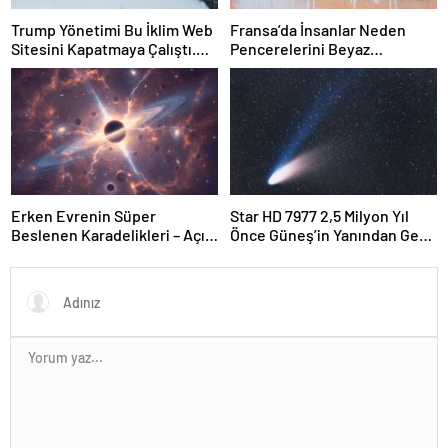
Trump Yönetimi Bu İklim Web
Fransa’da İnsanlar Neden
Sitesini Kapatmaya Çalıştı.
Pencerelerini Beyaz
Bilim Adamları Onu Tekrar
Tebeşirle Boyuyor?
Çevrimiçi Hale Getirdi
Erken Evrenin Süper
Star HD 7977 2,5 Milyon Yıl
Beslenen Karadelikleri – Açık
Önce Güneş’in Yanından Geçti
Bilim
Ve Bugün Hala Kuyruklu
Yıldızlardaki Rahatsızlığı
Görebiliyoruz