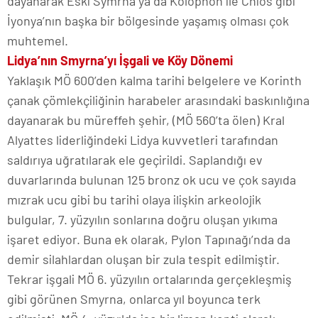
dayanarak Eski Symrna ya da Kolophon ile Chios gibi
İyonya’nın başka bir bölgesinde yaşamış olması çok
muhtemel.
Lidya’nın Smyrna’yı İşgali ve Köy Dönemi
Yaklaşık MÖ 600’den kalma tarihi belgelere ve Korinth
çanak çömlekçiliğinin harabeler arasındaki baskınlığına
dayanarak bu müreffeh şehir, (MÖ 560’ta ölen) Kral
Alyattes liderliğindeki Lidya kuvvetleri tarafından
saldırıya uğratılarak ele geçirildi. Saplandığı ev
duvarlarında bulunan 125 bronz ok ucu ve çok sayıda
mızrak ucu gibi bu tarihi olaya ilişkin arkeolojik
bulgular, 7. yüzyılın sonlarına doğru oluşan yıkıma
işaret ediyor. Buna ek olarak, Pylon Tapınağı’nda da
demir silahlardan oluşan bir zula tespit edilmiştir.
Tekrar işgali MÖ 6. yüzyılın ortalarında gerçekleşmiş
gibi görünen Smyrna, onlarca yıl boyunca terk