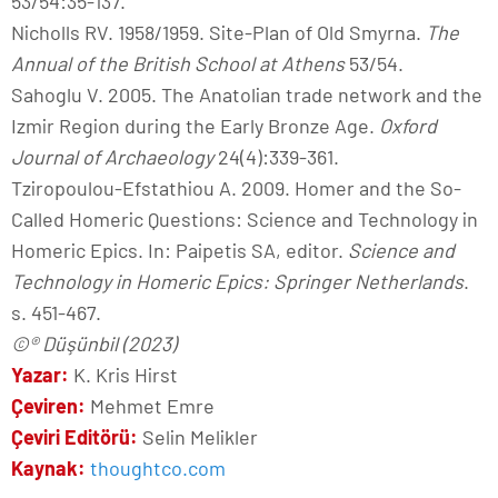
53/54:35-137.
Nicholls RV. 1958/1959. Site-Plan of Old Smyrna.
The
Annual of the British School at Athens
53/54.
Sahoglu V. 2005. The Anatolian trade network and the
Izmir Region during the Early Bronze Age.
Oxford
Journal of Archaeology
24(4):339-361.
Tziropoulou-Efstathiou A. 2009. Homer and the So-
Called Homeric Questions: Science and Technology in
Homeric Epics. In: Paipetis SA, editor.
Science and
Technology in Homeric Epics: Springer Netherlands
.
s. 451-467.
©® Düşünbil (2023)
Yazar:
K. Kris Hirst
Çeviren:
Mehmet Emre
Çeviri Editörü:
Selin Melikler
Kaynak:
thoughtco.com