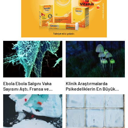
Ebola Ebola Salgını Vaka
Klinik Araştırmalarda
Sayısını Aştı, Fransa ve
Psikedeliklerin En Büyük
Uganda’da Tespit Edildi
Etkisi Gözden Kaçıyor
Olabilir: İnsanların
Hedeflerini, Değerlerini,
Kariyerlerini ve İlişkilerini
Değiştiriyor Gibi
Görünüyorlar