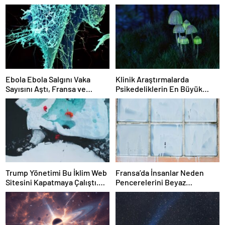
Ebola Ebola Salgını Vaka
Klinik Araştırmalarda
Sayısını Aştı, Fransa ve
Psikedeliklerin En Büyük
Uganda’da Tespit Edildi
Etkisi Gözden Kaçıyor
Olabilir: İnsanların
Hedeflerini, Değerlerini,
Kariyerlerini ve İlişkilerini
Değiştiriyor Gibi
Görünüyorlar
Trump Yönetimi Bu İklim Web
Fransa’da İnsanlar Neden
Sitesini Kapatmaya Çalıştı.
Pencerelerini Beyaz
Bilim Adamları Onu Tekrar
Tebeşirle Boyuyor?
Çevrimiçi Hale Getirdi