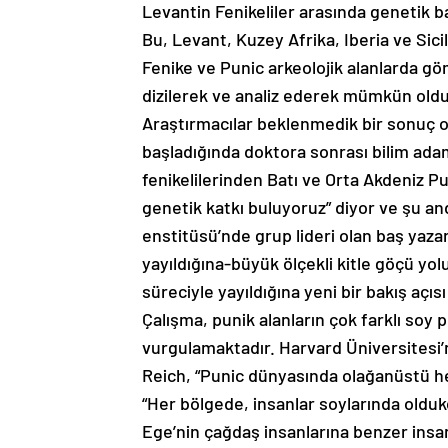
Levantin Fenikeliler arasında genetik b
Bu, Levant, Kuzey Afrika, Iberia ve Sici
Fenike ve Punic arkeolojik alanlarda gö
dizilerek ve analiz ederek mümkün oldu
Araştırmacılar beklenmedik bir sonuç 
başladığında doktora sonrası bilim ada
fenikelilerinden Batı ve Orta Akdeniz P
genetik katkı buluyoruz” diyor ve şu an
enstitüsü’nde grup lideri olan baş yaza
yayıldığına-büyük ölçekli kitle göçü yol
süreciyle yayıldığına yeni bir bakış açıs
Çalışma, punik alanların çok farklı soy pr
vurgulamaktadır. Harvard Üniversitesi’
Reich, “Punic dünyasında olağanüstü het
“Her bölgede, insanlar soylarında oldu
Ege’nin çağdaş insanlarına benzer insan