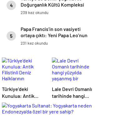
Doğurganlık Kültü Kompleksi
4
239 kez okundu
Papa Francis’in son vasiyeti
ortaya çıktı: Yeni Papa Leo’nun
5
ilk rotası Türkiye mi olacak?
231 kez okundu
Türkiye’deki
Lale Devri Osmanlı
Kunulua: Antik
tarihinde hangi
Filistinli Deniz
yüzyılda yaşanmış
Halklarının
bir dönemin adıdır?
Anayurdu