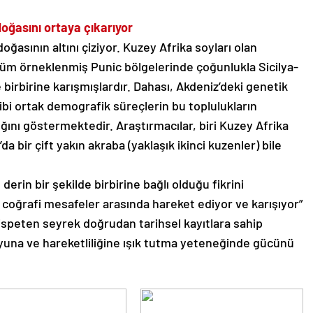
oğasını ortaya çıkarıyor
ğasının altını çiziyor. Kuzey Afrika soyları olan
 tüm örneklenmiş Punic bölgelerinde çoğunlukla Sicilya-
rbirine karışmışlardır. Dahası, Akdeniz’deki genetik
 gibi ortak demografik süreçlerin bu toplulukların
dığını göstermektedir. Araştırmacılar, biri Kuzey Afrika
a bir çift yakın akraba (yaklaşık ikinci kuzenler) bile
derin bir şekilde birbirine bağlı olduğu fikrini
k coğrafi mesafeler arasında hareket ediyor ve karışıyor”
 nispeten seyrek doğrudan tarihsel kayıtlara sahip
yuna ve hareketliliğine ışık tutma yeteneğinde gücünü