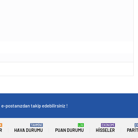
e-postanızdan takip edebilirsiniz !
K
TAHMİNİ
LİG
EKONOMİ
E
R
HAVA DURUMU
PUAN DURUMU
HISSELER
PARI