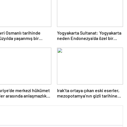
vri Osmanlı tarihinde
Yogyakarta Sultanat: Yogyakarta
üzyılda yaşanmış bir
neden Endonezya’da özel bir
n adıdır?
yere sahip?
uriye’de merkezi hükümet
Irak’ta ortaya çıkan eski eserler,
ler arasında anlaşmazlık
mezopotamya’nın gizli tarihine
BC News Türkçe
ışık tuttu