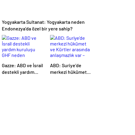
Yogyakarta Sultanat: Yogyakarta neden
Endonezya’da özel bir yere sahip?
Gazze: ABD ve İsrail
ABD: Suriye’de
destekli yardım
merkezi hükümet
kuruluşu GHF
ve Kürtler arasında
neden tartışılıyor? –
anlaşmazlık var –
BBC News Türkçe
BBC News Türkçe