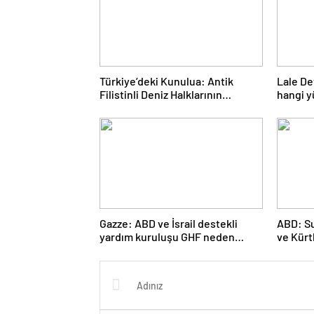
Türkiye’deki Kunulua: Antik
Lale De
Filistinli Deniz Halklarının
hangi y
Anayurdu
dönemi
Gazze: ABD ve İsrail destekli
ABD: S
yardım kuruluşu GHF neden
ve Kürt
tartışılıyor? – BBC News Türkçe
var – B