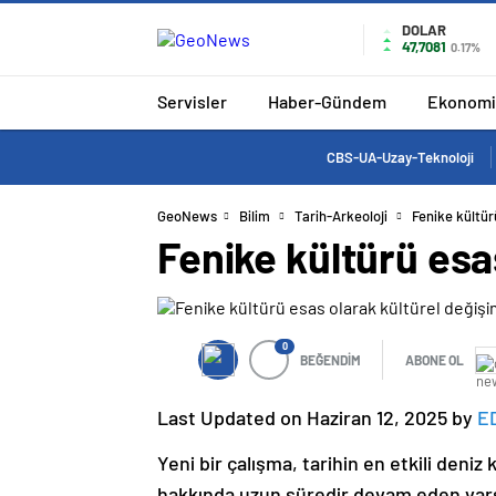
DOLAR
47,7081
0.17%
Servisler
Haber-Gündem
Ekonomi
CBS-UA-Uzay-Teknoloji
GeoNews
Bilim
Tarih-Arkeoloji
Fenike kültür
Fenike kültürü esas
0
BEĞENDİM
ABONE OL
Last Updated on Haziran 12, 2025 by
E
Yeni bir çalışma, tarihin en etkili deni
hakkında uzun süredir devam eden var