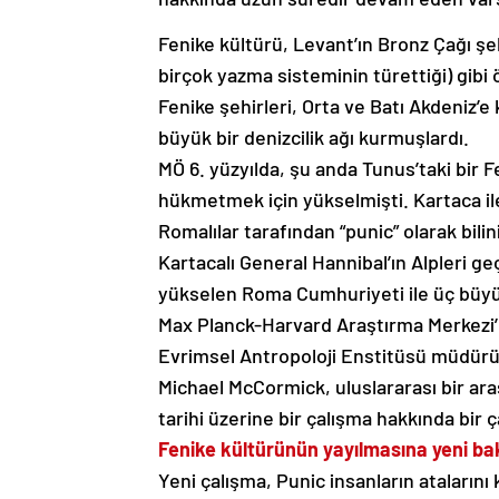
Fenike kültürü, Levant’ın Bronz Çağı şe
birçok yazma sisteminin türettiği) gibi ön
Fenike şehirleri, Orta ve Batı Akdeniz’e k
büyük bir denizcilik ağı kurmuşlardı.
MÖ 6. yüzyılda, şu anda Tunus’taki bir F
hükmetmek için yükselmişti. Kartaca ile 
Romalılar tarafından “punic” olarak bilini
Kartacalı General Hannibal’ın Alpleri g
yükselen Roma Cumhuriyeti ile üç büyük ö
Max Planck-Harvard Araştırma Merkezi’
Evrimsel Antropoloji Enstitüsü müdür
Michael McCormick, uluslararası bir araş
tarihi üzerine bir çalışma hakkında bir
Fenike kültürünün yayılmasına yeni bak
Yeni çalışma, Punic insanların atalarını 