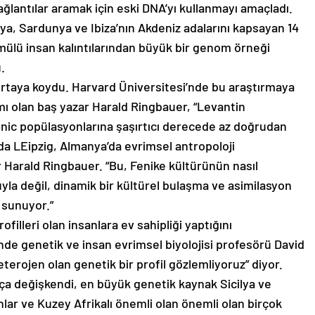
ağlantılar aramak için eski DNA’yı kullanmayı amaçladı.
lya, Sardunya ve Ibiza’nın Akdeniz adalarını kapsayan 14
mülü insan kalıntılarından büyük bir genom örneği
.
ortaya koydu. Harvard Üniversitesi’nde bu araştırmaya
mı olan baş yazar Harald Ringbauer, “Levantin
unic popülasyonlarına şaşırtıcı derecede az doğrudan
da LEipzig, Almanya’da evrimsel antropoloji
r Harald Ringbauer. “Bu, Fenike kültürünün nasıl
uyla değil, dinamik bir kültürel bulaşma ve asimilasyon
ı sunuyor.”
ofilleri olan insanlara ev sahipliği yaptığını
nde genetik ve insan evrimsel biyolojisi profesörü David
erojen olan genetik bir profil gözlemliyoruz” diyor.
kça değişkendi, en büyük genetik kaynak Sicilya ve
lar ve Kuzey Afrikalı önemli olan önemli olan birçok