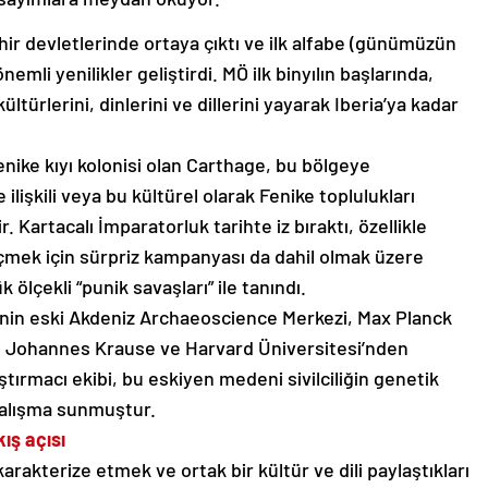
hir devletlerinde ortaya çıktı ve ilk alfabe (günümüzün
emli yenilikler geliştirdi. MÖ ilk binyılın başlarında,
ültürlerini, dinlerini ve dillerini yayarak Iberia’ya kadar
enike kıyı kolonisi olan Carthage, bu bölgeye
ilişkili veya bu kültürel olarak Fenike toplulukları
r. Kartacalı İmparatorluk tarihte iz bıraktı, özellikle
eçmek için sürpriz kampanyası da dahil olmak üzere
lçekli “punik savaşları” ile tanındı.
nin eski Akdeniz Archaeoscience Merkezi, Max Planck
ü Johannes Krause ve Harvard Üniversitesi’nden
tırmacı ekibi, bu eskiyen medeni sivilciliğin genetik
 çalışma sunmuştur.
ış açısı
karakterize etmek ve ortak bir kültür ve dili paylaştıkları