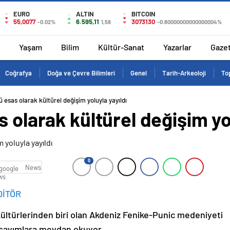
EURO
ALTIN
BITCOIN
55,0077
6.595,11
3073130
-0.02%
1,58
-0.80000000000000004%
Yaşam
Bilim
Kültür-Sanat
Yazarlar
Gaze
Coğrafya
Doğa ve Çevre Bilimleri
Genel
Tarih-Arkeoloji
Top
ü esas olarak kültürel değişim yoluyla yayıldı
 olarak kültürel değişim yol
0
News
DİTÖR
z kültürlerinden biri olan Akdeniz Fenike-Punic medeniyeti
sayımlara meydan okuyor.