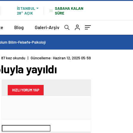
SABAHA KALAN
İSTANBUL
SÜRE
28°
AÇIK
te
Blog
Galeri-Arşiv
lum Bilim-Felsefe-Psikoloji
87 kez okundu
|
Güncelleme: Haziran 12, 2025 05:59
uyla yayıldı
HIZLI YORUM YAP