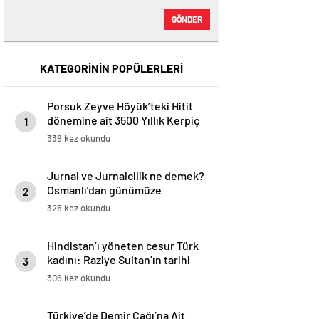
GÖNDER
KATEGORİNİN POPÜLERLERİ
Porsuk Zeyve Höyük’teki Hitit
dönemine ait 3500 Yıllık Kerpiç
1
Yapılar
339 kez okundu
Jurnal ve Jurnalcilik ne demek?
Osmanlı’dan günümüze
2
ihbarcılık
325 kez okundu
Hindistan’ı yöneten cesur Türk
kadını: Raziye Sultan’ın tarihi
3
hikayesi
306 kez okundu
Türkiye’de Demir Çağı’na Ait