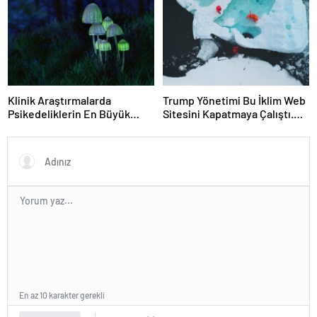
Sinyali Tespit Etmediğimizi
ve Çok Daha Fazlasını Bu
Hafta Çözmüş Olabilir
Klinik Araştırmalarda
Trump Yönetimi Bu İklim Web
Psikedeliklerin En Büyük
Sitesini Kapatmaya Çalıştı.
Etkisi Gözden Kaçıyor
Bilim Adamları Onu Tekrar
Olabilir: İnsanların
Çevrimiçi Hale Getirdi
Hedeflerini, Değerlerini,
Kariyerlerini ve İlişkilerini
Değiştiriyor Gibi
Görünüyorlar
En az 10 karakter gerekli