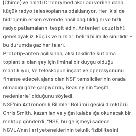
(Chime) ve halefi Crronrymed akor adı verilen daha
küçük radyo teleskoplarına odaklanıyor. Her ikisi de
hidrojenin erken evrende nasıl dağıtıldığını ve hızlı
radyo patlamalarını tespit edin. Antenleri ucuz (ish),
genel ayak izi küçük ve hırsları belirli bilim ile sınırlıdır –
bu durumda gaz haritaları.
Prototip-anten açılışında, aksi takdirde kutlama
toplantısı olan şey için liminal bir duygu olduğu
mantıklıydı. Ve teleskopun inşaat ve operasyonunu
finanse edecek ajans olan NSF temsilcilerinin orada
olmadığı göze çarpıyordu, Beasley’nin “çeşitli
nedenlerle” olduğunu söyledi.
NSF’nin Astronomik Bilimler Bölümü geçici direktörü
Chris Smith, kazanılan ve yığın kalabalığa okunacak bir
mektup gönderdi. “NSF, bu gelişmeyi sadece
NGVLA’nın ileri yeteneklerinin teknik fizibilitesini