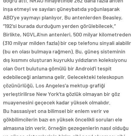
doğru attı. NRAO nihayetinde 262 daha fazla anten
inşa etmeyi ve sayıları güneybatıda yoğunlaşarak
ABD’ye yaymayı planlıyor. Bu antenlerden Beasley,
“192’si burada durduğum yerden görülebilecek.”
Birlikte, NGVLA’nın antenleri, 500 milyar kilometreden
(310 milyar milden fazla) bir cep telefonu sinyali alabilir
(bu en olası bulmaya rağmen). Bu, güneş sisteminin
dış kısmını oluşturan kuyruklu yıldızların koleksiyonu
olan Oort bulutuna gömülü bir Android’i tespit
edebileceği anlamına gelir. Gelecekteki teleskopun
çözünürlüğü, Los Angeles’a mektup grafiği
yerleştirilirse New York’ta gözlük olmayan bir göz
muayenesini geçecek kadar yüksek olmalıdır.
Bu hassasiyet ona bilimsel bir enlem verir ve
gökbilimcilerin bazı en yüksek öncelikli soruları ele
almasına izin verir, örneğin gezegenlerin nasıl olduğu