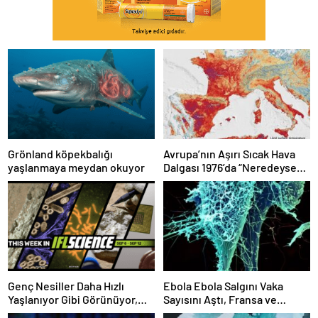
Grönland köpekbalığı
Avrupa’nın Aşırı Sıcak Hava
yaşlanmaya meydan okuyor
Dalgası 1976’da “Neredeyse
İmkansız” Olacaktı
Genç Nesiller Daha Hızlı
Ebola Ebola Salgını Vaka
Yaşlanıyor Gibi Görünüyor,
Sayısını Aştı, Fransa ve
SETI Neden Henüz Uzaylı
Uganda’da Tespit Edildi