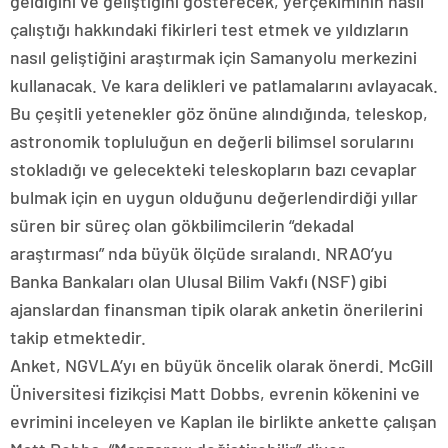
geldiğini ve geliştiğini gösterecek, yerçekiminin nasıl
çalıştığı hakkındaki fikirleri test etmek ve yıldızların
nasıl geliştiğini araştırmak için Samanyolu merkezini
kullanacak. Ve kara delikleri ve patlamalarını avlayacak.
Bu çeşitli yetenekler göz önüne alındığında, teleskop,
astronomik topluluğun en değerli bilimsel sorularını
stokladığı ve gelecekteki teleskopların bazı cevaplar
bulmak için en uygun olduğunu değerlendirdiği yıllar
süren bir süreç olan gökbilimcilerin “dekadal
araştırması” nda büyük ölçüde sıralandı. NRAO’yu
Banka Bankaları olan Ulusal Bilim Vakfı (NSF) gibi
ajanslardan finansman tipik olarak anketin önerilerini
takip etmektedir.
Anket, NGVLA’yı en büyük öncelik olarak önerdi. McGill
Üniversitesi fizikçisi Matt Dobbs, evrenin kökenini ve
evrimini inceleyen ve Kaplan ile birlikte ankette çalışan