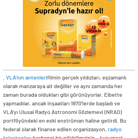
.
VLA’nın antenleri
filmin gerçek yıldızları, eşzamanlı
olarak manzaraya ait değiller ve aynı zamanda her
zaman burada oldukları gibi görünüyorlar. Elbette
yapmadılar, ancak inşaatları 1970’lerde başladı ve
VLA’yı Ulusal Radyo Astronomi Gözlemevi (NRAO)
portföyündeki en eski enstrüman haline getirdi. Bu
federal olarak finanse edilen organizasyon,
radyo
teleskopları
herhangi bir gökbilimcinin – kurumsal