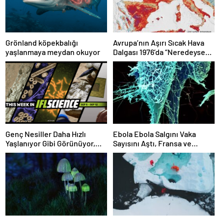
Grönland köpekbalığı
Avrupa’nın Aşırı Sıcak Hava
yaşlanmaya meydan okuyor
Dalgası 1976’da “Neredeyse
İmkansız” Olacaktı
Genç Nesiller Daha Hızlı
Ebola Ebola Salgını Vaka
Yaşlanıyor Gibi Görünüyor,
Sayısını Aştı, Fransa ve
SETI Neden Henüz Uzaylı
Uganda’da Tespit Edildi
Sinyali Tespit Etmediğimizi
ve Çok Daha Fazlasını Bu
Hafta Çözmüş Olabilir