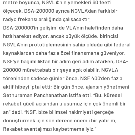
metre boyunca, NGVLA’nın yemekleri 60 feet’i
ölçecek. DSA-200000 ayrıca NGVLA’dan farklı bir
radyo frekansı aralığında çalışacaktır.
DSA-200000’in gelişimi de VLA’nın halefinden daha
hızlı hareket ediyor, ancak büyük ölçüde, birincisi
NGVLA’nın prototiplemesinin sahip olduğu gibi federal
kaynaklardan daha fazla özel finansmana güveniyor.
NSF’ye bağımlılıktan bir adım geri adım atarken, DSA-
200000 mürettebatı bir şeye açık olabilir. NGVLA
töreninden sadece günler önce, NSF 400’den fazla
aktif hibeyi iptal etti; Bir gün önce, ajansın yönetmeni
Sethuraman Panchanathan istifa etti. “Bu, küresel
rekabet gücü açısından ulusumuz için çok önemli bir
an” dedi. “NSF, bize bilimsel hakimiyeti gerçeğe
dönüştürmek için son derece önemli bir yatırım.
Rekabet avantajımızı kaybetmemeliyiz.”