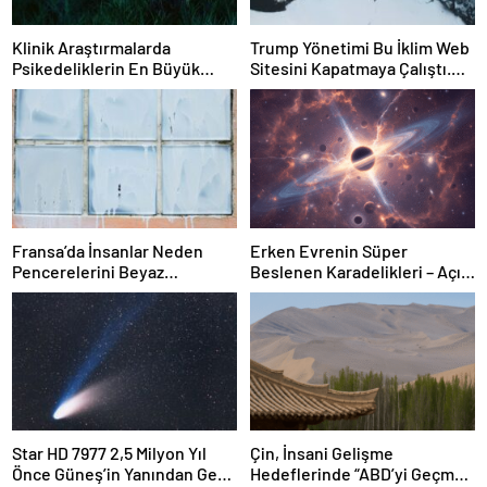
Klinik Araştırmalarda
Trump Yönetimi Bu İklim Web
Psikedeliklerin En Büyük
Sitesini Kapatmaya Çalıştı.
Etkisi Gözden Kaçıyor
Bilim Adamları Onu Tekrar
Olabilir: İnsanların
Çevrimiçi Hale Getirdi
Hedeflerini, Değerlerini,
Kariyerlerini ve İlişkilerini
Değiştiriyor Gibi
Görünüyorlar
Fransa’da İnsanlar Neden
Erken Evrenin Süper
Pencerelerini Beyaz
Beslenen Karadelikleri – Açık
Tebeşirle Boyuyor?
Bilim
Star HD 7977 2,5 Milyon Yıl
Çin, İnsani Gelişme
Önce Güneş’in Yanından Geçti
Hedeflerinde “ABD’yi Geçme