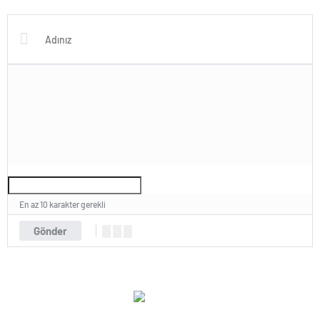
Ve Bugün Hala Kuyruklu
Yolunda”
Yıldızlardaki Rahatsızlığı
Görebiliyoruz
En az 10 karakter gerekli
Gönder