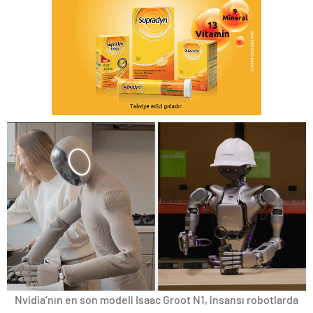
Nvidia’nın en son modeli Isaac Groot N1, insansı robotlarda