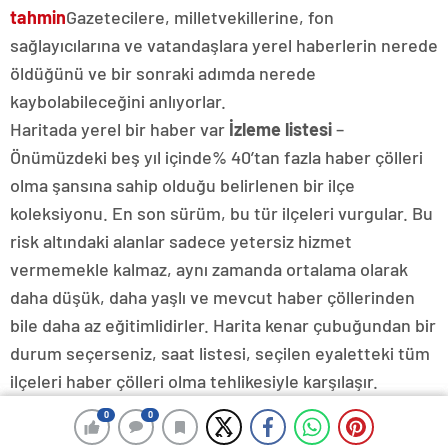
tahmin
Gazetecilere, milletvekillerine, fon
sağlayıcılarına ve vatandaşlara yerel haberlerin nerede
öldüğünü ve bir sonraki adımda nerede
kaybolabileceğini anlıyorlar.
Haritada yerel bir haber var
İzleme listesi
–
Önümüzdeki beş yıl içinde% 40’tan fazla haber çölleri
olma şansına sahip olduğu belirlenen bir ilçe
koleksiyonu. En son sürüm, bu tür ilçeleri vurgular. Bu
risk altındaki alanlar sadece yetersiz hizmet
vermemekle kalmaz, aynı zamanda ortalama olarak
daha düşük, daha yaşlı ve mevcut haber çöllerinden
bile daha az eğitimlidirler. Harita kenar çubuğundan bir
durum seçerseniz, saat listesi, seçilen eyaletteki tüm
ilçeleri haber çölleri olma tehlikesiyle karşılaşır.
Haritanın en aykırı paket servisi, yerel haberler söz
0
0
0
0
konusu olduğunda Amerika’nın giderek daha fazla iki