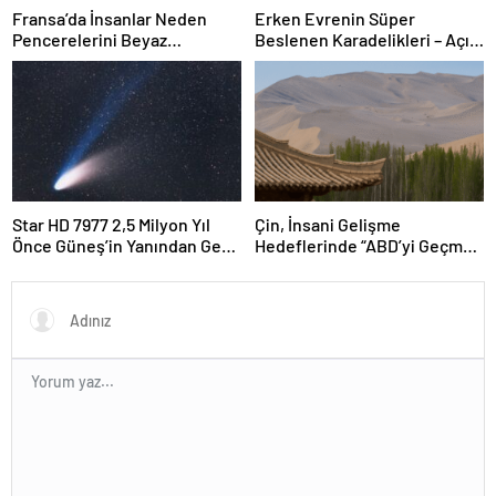
Fransa’da İnsanlar Neden
Erken Evrenin Süper
Pencerelerini Beyaz
Beslenen Karadelikleri – Açık
Tebeşirle Boyuyor?
Bilim
Star HD 7977 2,5 Milyon Yıl
Çin, İnsani Gelişme
Önce Güneş’in Yanından Geçti
Hedeflerinde “ABD’yi Geçme
Ve Bugün Hala Kuyruklu
Yolunda”
Yıldızlardaki Rahatsızlığı
Görebiliyoruz