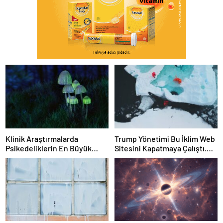
Klinik Araştırmalarda
Trump Yönetimi Bu İklim Web
Psikedeliklerin En Büyük
Sitesini Kapatmaya Çalıştı.
Etkisi Gözden Kaçıyor
Bilim Adamları Onu Tekrar
Olabilir: İnsanların
Çevrimiçi Hale Getirdi
Hedeflerini, Değerlerini,
Kariyerlerini ve İlişkilerini
Değiştiriyor Gibi
Görünüyorlar