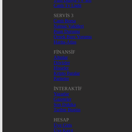
Tüm Dünya TV’leri
Canlı Tv Light
SERVİS 3
Canlı Borsa
Namaz Vakitleri
Puan Durumu
Örnek Burç Yorumu
Harita-Atlas
FİNANSİF
Altınlar
Dövizler
Hisseler
Kripto Paralar
Pariteler
İNTERAKTİF
Yazarlar
Gazeteler
Son Dakika
Tarihte Bugün
HESAP
Üye Giriş
Üye Kayıt