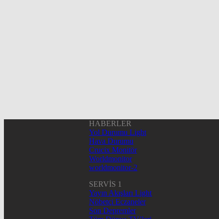
HABERLER
Yol Durumu Light
Hava Durumu
Crucix Monitör
Worldmonitor
worldmonitor-2
SERVİS 1
Yayın Akışları Light
Nöbetçi Eczaneler
Son Depremler