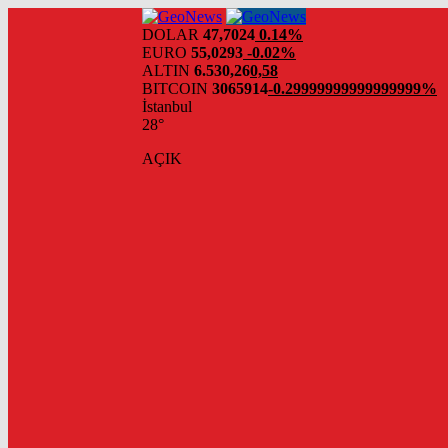
DOLAR
47,7024
0.14%
EURO
55,0293
-0.02%
ALTIN
6.530,26
0,58
BITCOIN
3065914
-0.29999999999999999%
İstanbul
28°
AÇIK