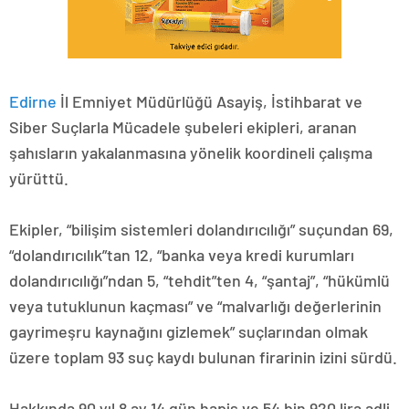
Edirne
İl Emniyet Müdürlüğü Asayiş, İstihbarat ve
Siber Suçlarla Mücadele şubeleri ekipleri, aranan
şahısların yakalanmasına yönelik koordineli çalışma
yürüttü.
Ekipler, “bilişim sistemleri dolandırıcılığı” suçundan 69,
“dolandırıcılık”tan 12, “banka veya kredi kurumları
dolandırıcılığı”ndan 5, “tehdit”ten 4, “şantaj”, “hükümlü
veya tutuklunun kaçması” ve “malvarlığı değerlerinin
gayrimeşru kaynağını gizlemek” suçlarından olmak
üzere toplam 93 suç kaydı bulunan firarinin izini sürdü.
Hakkında 90 yıl 8 ay 14 gün hapis ve 54 bin 920 lira adli