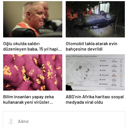
sürücüsü öldü
Oğlu okulda saldırı
Otomobil takla atarak evin
düzenleyen baba, 15 yıl hapis
bahçesine devrildi
cezasına çarptırıldı
Bilim insanları yapay zeka
ABD’nin Afrika haritası sosyal
kullanarak yeni virüsler
medyada viral oldu
tasarladı