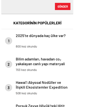
GÖNDER
KATEGORİNİN POPÜLERLERİ
2025’te dünyada kaç ülke var?
1
800 kez okundu
Bilim adamları, havadan co₂
yakalayan canlı yapı materyali
2
yaratıyor
703 kez okundu
Hawaiʻi Abyssal Nodüller ve
İlişkili Ekosistemler Expedition
3
508 kez okundu
Porsuk Zeyve Höyük’teki Hitit