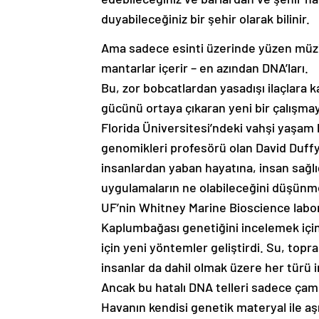
duyabileceğiniz bir şehir olarak bilinir.
Ama sadece esinti üzerinde yüzen müzik 
mantarlar içerir – en azından DNA’ları.
Bu, zor bobcatlardan yasadışı ilaçlara
gücünü ortaya çıkaran yeni bir çalışma
Florida Üniversitesi’ndeki vahşi yaşam 
genomikleri profesörü olan David Duffy
insanlardan yaban hayatına, insan sağlığ
uygulamaların ne olabileceğini düşünme
UF’nin Whitney Marine Bioscience labor
Kaplumbağası genetiğini incelemek için
için yeni yöntemler geliştirdi. Su, top
insanlar da dahil olmak üzere her türü i
Ancak bu hatalı DNA telleri sadece çam
Havanın kendisi genetik materyal ile aşıl