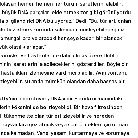
dolaşan hemen hemen her türün işaretlerini alabilir.
m büyük DNA parçaları elde etmek zor gibi görünüyordu.
 bilgilendirici DNA buluyoruz.” Dedi. “Bu, türleri, onları
atsız etmek zorunda kalmadan inceleyebileceğiniz
 omurgalılara ve aradaki her şeye kadar, bir alandaki
k olasılıklar açar.”
, virüsler ve bakteriler de dahil olmak üzere Dublin
nin işaretlerini alabileceklerini gösterdiler. Böyle bir
hastalıkları izlemesine yardımcı olabilir. Aynı yöntem,
i izleyebilir, şu anda mümkün olandan daha hassas bir
fy’nin laboratuvarı, DNA’sı bir Florida ormanındaki
rin kökenini de belirleyebildi. Bir hava filtresinden
sli tükenmekte olan türleri izleyebilir ve nereden
kek hayvanlara göz atmak veya scat örnekleri için orman
runda kalmadan. Vahşi yaşamı kurtarmaya ve korumaya