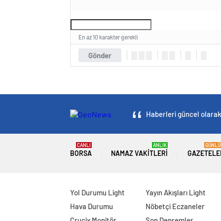
En az 10 karakter gerekli
Gönder
Haberleri güncel olarak 
CANLI
ANLIK
GÜNLÜ
BORSA
NAMAZ VAKITLERI
GAZETELE
Yol Durumu Light
Yayın Akışları Light
Hava Durumu
Nöbetçi Eczaneler
Crucix Monitör
Son Depremler