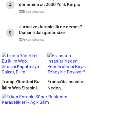
dönemine ait 3500 Yıllık Kerpiç
4
Yapılar
338 kez okundu
Jurnal ve Jurnalcilik ne demek?
Osmanlı’dan günümüze
5
ihbarcılık
324 kez okundu
Trump Yönetimi Bu
Fransa’da İnsanlar
İklim Web Sitesini
Neden
Kapatmaya Çalıştı.
Pencerelerini Beyaz
Bilim Adamları Onu
Tebeşirle Boyuyor?
Tekrar Çevrimiçi
Hale Getirdi