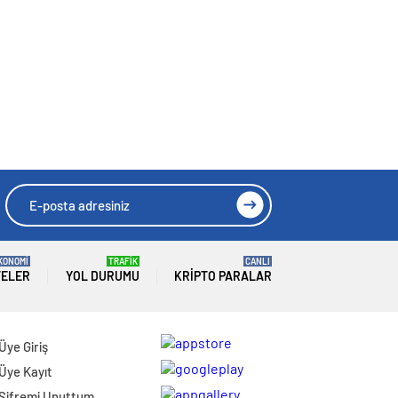
KONOMİ
TRAFİK
CANLI
TELER
YOL DURUMU
KRIPTO PARALAR
Üye Giriş
Üye Kayıt
Şifremi Unuttum