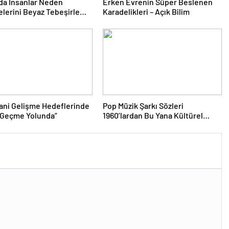
da İnsanlar Neden
Erken Evrenin Süper Beslenen
lerini Beyaz Tebeşirle
Karadelikleri – Açık Bilim
r?
sani Gelişme Hedeflerinde
Pop Müzik Şarkı Sözleri
 Geçme Yolunda”
1960’lardan Bu Yana Kültürel
Manzarayı Yansıtarak Ahlaki
Açıdan Daha Karanlık Hale Geldi