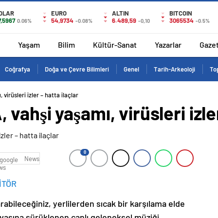
OLAR
EURO
ALTIN
BITCOIN
7,5967
54,9734
6.489,59
3065534
0.06%
-0.08%
-0,10
-0.5%
Yaşam
Bilim
Kültür-Sanat
Yazarlar
Gaze
Coğrafya
Doğa ve Çevre Bilimleri
Genel
Tarih-Arkeoloji
Top
irüsleri izler – hatta ilaçlar
ahşi yaşamı, virüsleri izler
0
News
İTÖR
arabileceğiniz, yerlilerden sıcak bir karşılama elde
avasına sürüklenen canlı geleneksel müziği