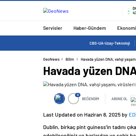
D
4
Servisler
Haber-Gündem
Ekonomi
CBS-UA-Uzay-Teknoloji
GeoNews
Bilim
Havada yüzen DNA, vahşi yaşamı, v
Havada yüzen DNA, v
0
BEĞENDİM
ABONE OL
Last Updated on Haziran 8, 2025 by
ED
Dublin, birkaç pint guiness’in tadını çık
edebileceğiniz ve barlardan ve şehir h