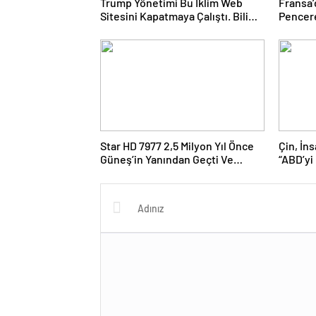
Trump Yönetimi Bu İklim Web
Fransa’
Sitesini Kapatmaya Çalıştı. Bilim
Pencere
Adamları Onu Tekrar Çevrimiçi
Boyuyo
Hale Getirdi
Star HD 7977 2,5 Milyon Yıl Önce
Çin, İn
Güneş’in Yanından Geçti Ve
“ABD’yi
Bugün Hala Kuyruklu Yıldızlardaki
Rahatsızlığı Görebiliyoruz