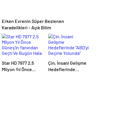
Erken Evrenin Süper Beslenen
Karadelikleri – Açık Bilim
Star HD 7977 2,5
Çin, İnsani Gelişme
Milyon Yıl Önce
Hedeflerinde
Güneş’in Yanından
“ABD’yi Geçme
Geçti Ve Bugün Hala
Yolunda”
Kuyruklu
Yıldızlardaki
Rahatsızlığı
Görebiliyoruz