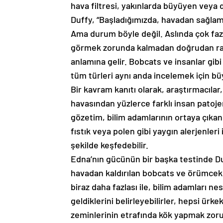
hava filtresi, yakınlarda büyüyen veya 
Duffy, “Başladığımızda, havadan sağla
Ama durum böyle değil. Aslında çok fazla
görmek zorunda kalmadan doğrudan rah
anlamına gelir. Bobcats ve insanlar gibi
tüm türleri aynı anda incelemek için büyü
Bir kavram kanıtı olarak, araştırmacılar
havasından yüzlerce farklı insan patojeni
gözetim, bilim adamlarının ortaya çıkan 
fıstık veya polen gibi yaygın alerjenler
şekilde keşfedebilir.
Edna’nın gücünün bir başka testinde Duf
havadan kaldırılan bobcats ve örümcekle
biraz daha fazlası ile, bilim adamları ne
geldiklerini belirleyebilirler, hepsi ür
zeminlerinin etrafında kök yapmak zo