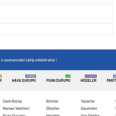
e-postanızdan takip edebilirsiniz !
K
TAHMİNİ
LİG
EKONOMİ
E
R
HAVA DURUMU
PUAN DURUMU
HISSELER
PARI
Canlı Borsa
Altınlar
Yazarlar
Namaz Vakitleri
Dövizler
Gazeteler
Puan Durumu
Hisseler
Son Dakika