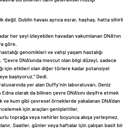
değil. Dublin havası ayrıca esrar, haşhaş, hatta sihirli
 kadar her şeyi izleyebilen havadan vakumlanan DNA’nın
ya göre.
hastalığı genomikleri ve vahşi yaşam hastalığı
, “Çevre DNA’sında mevcut olan bilgi düzeyi, sadece
ı için etkileri olan diğer türlere kadar potansiyel
ye başlıyoruz.” Dedi.
atuvarında yer alan Duffy’nin laboratuvarı, Deniz
 Edna olarak da bilinen çevre DNA’sını deşifre etmek
rak ve kum gibi çevresel örneklerde yakalanan DNA’dan
ncelemek için araçları genişlettiler.
urlu toprağa veya nehirler boyunca akışa yerleşmez.
anır. Saatler, günler veya haftalar için çalışan basit bir