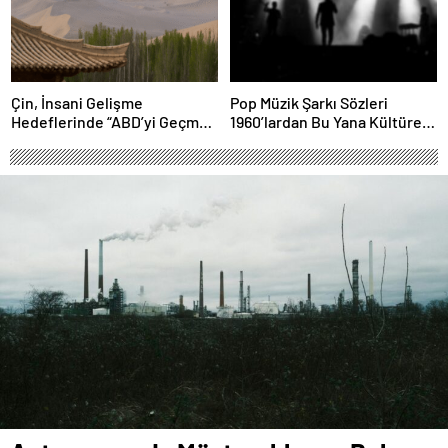
Çin, İnsani Gelişme
Pop Müzik Şarkı Sözleri
Hedeflerinde “ABD’yi Geçme
1960’lardan Bu Yana Kültürel
Yolunda”
Manzarayı Yansıtarak Ahlaki
Açıdan Daha Karanlık Hale
Geldi