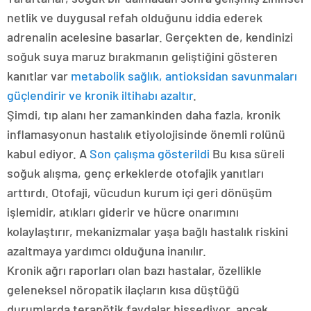
netlik ve duygusal refah olduğunu iddia ederek
adrenalin acelesine basarlar. Gerçekten de, kendinizi
soğuk suya maruz bırakmanın geliştiğini gösteren
kanıtlar var
metabolik sağlık, antioksidan savunmaları
güçlendirir ve kronik iltihabı azaltır
.
Şimdi, tıp alanı her zamankinden daha fazla, kronik
inflamasyonun hastalık etiyolojisinde önemli rolünü
kabul ediyor. A
Son çalışma gösterildi
Bu kısa süreli
soğuk alışma, genç erkeklerde otofajik yanıtları
arttırdı. Otofaji, vücudun kurum içi geri dönüşüm
işlemidir, atıkları giderir ve hücre onarımını
kolaylaştırır, mekanizmalar yaşa bağlı hastalık riskini
azaltmaya yardımcı olduğuna inanılır.
Kronik ağrı raporları olan bazı hastalar, özellikle
geleneksel nöropatik ilaçların kısa düştüğü
durumlarda terapötik faydalar hissediyor, ancak