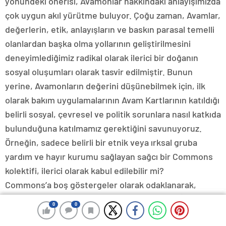
yönündeki önerisi, Avamonlar hakkındaki anlayışımızda
çok uygun akıl yürütme buluyor. Çoğu zaman, Avamlar,
değerlerin, etik, anlayışların ve baskın parasal temelli
olanlardan başka olma yollarının geliştirilmesini
deneyimlediğimiz radikal olarak ilerici bir doğanın
sosyal oluşumları olarak tasvir edilmiştir. Bunun
yerine, Avamonların değerini düşünebilmek için, ilk
olarak bakım uygulamalarının Avam Kartlarının katıldığı
belirli sosyal, çevresel ve politik sorunlara nasıl katkıda
bulunduğuna katılmamız gerektiğini savunuyoruz.
Örneğin, sadece belirli bir etnik veya ırksal gruba
yardım ve hayır kurumu sağlayan sağcı bir Commons
kolektifi, ilerici olarak kabul edilebilir mi?
Commons’a boş göstergeler olarak odaklanarak,
makalemizle iki şeyi aydınlatmayı amaçladık. İlk olarak,
0
0
0
0
0
0
müştereklerin dağınık doğasını, hayatımızı damgalayan