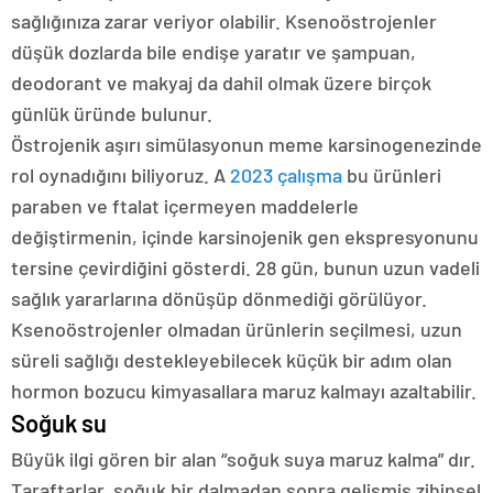
sağlığınıza zarar veriyor olabilir. Ksenoöstrojenler
düşük dozlarda bile endişe yaratır ve şampuan,
deodorant ve makyaj da dahil olmak üzere birçok
günlük üründe bulunur.
Östrojenik aşırı simülasyonun meme karsinogenezinde
rol oynadığını biliyoruz. A
2023 çalışma
bu ürünleri
paraben ve ftalat içermeyen maddelerle
değiştirmenin, içinde karsinojenik gen ekspresyonunu
tersine çevirdiğini gösterdi.
28 gün, bunun uzun vadeli
sağlık yararlarına dönüşüp dönmediği görülüyor.
Ksenoöstrojenler olmadan ürünlerin seçilmesi, uzun
süreli sağlığı destekleyebilecek küçük bir adım olan
hormon bozucu kimyasallara maruz kalmayı azaltabilir.
Soğuk su
Büyük ilgi gören bir alan “soğuk suya maruz kalma” dır.
Taraftarlar, soğuk bir dalmadan sonra gelişmiş zihinsel