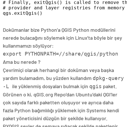
# Finally, exitQgis() is called to remove th
# provider and layer registries from memory

qgs.exitQgis()

Dokümanlar bize Python’a QGIS Python modüllerini
nerede bulacağını söylemek için Linux’ta böyle bir şey
kullanmamızı söylüyor:
export PYTHONPATH=//share/qgis/python
Ama bu nerede
?
Çevrimiçi olarak herhangi bir doküman veya başka
yardım bulamadım, bu yüzden kullandım
dpkg-query
ile yüklenmiş dosyaları bulmak için
paket.
-L
qgis
Görünen o ki, qGIS.org Repo’dan Ubuntu’daki QGI’ler
çok sayıda farklı paketten oluşuyor ve ayrıca daha
fazla Python bağımlılığı yüklemek için Systems kendi
paket yöneticisini düzgün bir şekilde kullanıyor.
PYQGIS şeyler de şemaya sığacak şekilde paketlenir