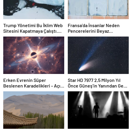
Trump Yönetimi Bu İklim Web
Fransa’da İnsanlar Neden
Sitesini Kapatmaya Çalıştı.
Pencerelerini Beyaz
Bilim Adamları Onu Tekrar
Tebeşirle Boyuyor?
Çevrimiçi Hale Getirdi
Erken Evrenin Süper
Star HD 7977 2,5 Milyon Yıl
Beslenen Karadelikleri – Açık
Önce Güneş’in Yanından Geçti
Bilim
Ve Bugün Hala Kuyruklu
Yıldızlardaki Rahatsızlığı
Görebiliyoruz