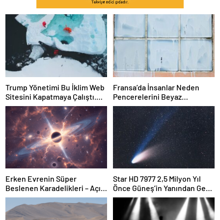
Trump Yönetimi Bu İklim Web
Fransa’da İnsanlar Neden
Sitesini Kapatmaya Çalıştı.
Pencerelerini Beyaz
Bilim Adamları Onu Tekrar
Tebeşirle Boyuyor?
Çevrimiçi Hale Getirdi
Erken Evrenin Süper
Star HD 7977 2,5 Milyon Yıl
Beslenen Karadelikleri – Açık
Önce Güneş’in Yanından Geçti
Bilim
Ve Bugün Hala Kuyruklu
Yıldızlardaki Rahatsızlığı
Görebiliyoruz