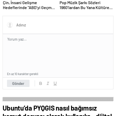
Çin, İnsani Gelişme
Pop Müzik Şarkı Sözleri
Hedeflerinde “ABD’yi Geçme
1960’lardan Bu Yana Kültürel
Yolunda”
Manzarayı Yansıtarak Ahlaki
Açıdan Daha Karanlık Hale
Geldi
En az 10 karakter gerekli
Gönder
Ubuntu’da PYQGIS nasıl bağımsız