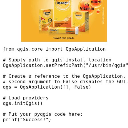
from qgis.core import QgsApplication

# Supply path to qgis install location

QgsApplication.setPrefixPath("/usr/bin/qgis"
# Create a reference to the QgsApplication. 
# second argument to False disables the GUI.
qgs = QgsApplication([], False)

# Load providers

qgs.initQgis()

# Put your pyqgis code here:

print("Success!")
