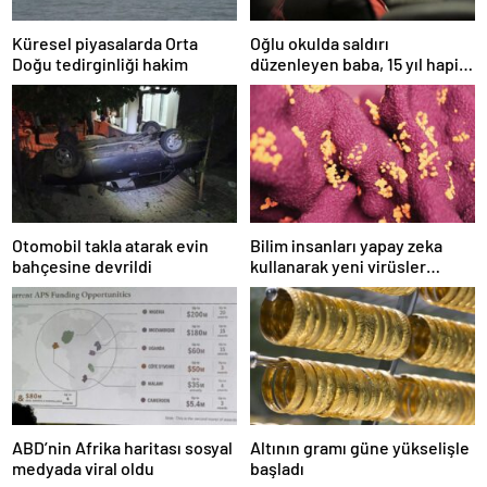
Küresel piyasalarda Orta
Oğlu okulda saldırı
Doğu tedirginliği hakim
düzenleyen baba, 15 yıl hapis
cezasına çarptırıldı
Otomobil takla atarak evin
Bilim insanları yapay zeka
bahçesine devrildi
kullanarak yeni virüsler
tasarladı
ABD’nin Afrika haritası sosyal
Altının gramı güne yükselişle
medyada viral oldu
başladı