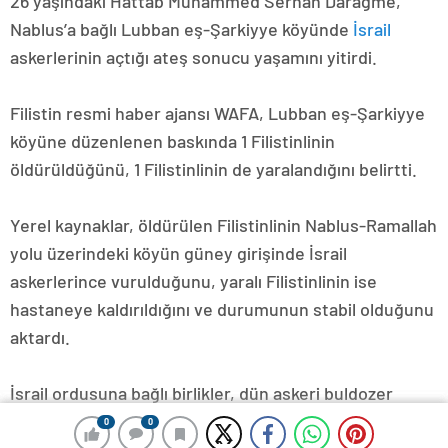
26 yaşındaki Hattab Muhammed Serhan Daragme,
Nablus’a bağlı Lubban eş-Şarkiyye köyünde
İsrail
askerlerinin açtığı ateş sonucu yaşamını yitirdi.
Filistin resmi haber ajansı WAFA, Lubban eş-Şarkiyye
köyüne düzenlenen baskında 1 Filistinlinin
öldürüldüğünü, 1 Filistinlinin de yaralandığını belirtti.
Yerel kaynaklar, öldürülen Filistinlinin Nablus-Ramallah
yolu üzerindeki köyün güney girişinde İsrail
askerlerince vurulduğunu, yaralı Filistinlinin ise
hastaneye kaldırıldığını ve durumunun stabil olduğunu
aktardı.
İsrail ordusuna bağlı birlikler, dün askeri buldozer
eşliğinde Lubban eş-Şarkiyye köyüne baskın
0
0
0
0