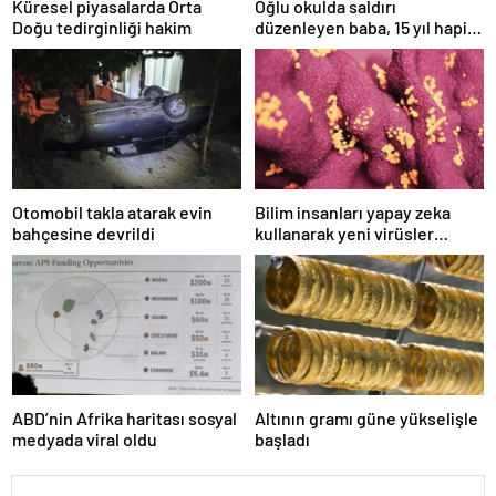
Küresel piyasalarda Orta
Oğlu okulda saldırı
Doğu tedirginliği hakim
düzenleyen baba, 15 yıl hapis
cezasına çarptırıldı
Otomobil takla atarak evin
Bilim insanları yapay zeka
bahçesine devrildi
kullanarak yeni virüsler
tasarladı
ABD’nin Afrika haritası sosyal
Altının gramı güne yükselişle
medyada viral oldu
başladı