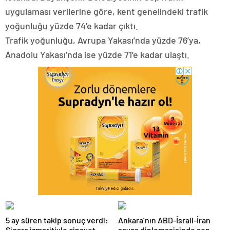
uygulaması verilerine göre, kent genelindeki trafik
yoğunluğu yüzde 74’e kadar çıktı.
Trafik yoğunluğu, Avrupa Yakası’nda yüzde 76’ya,
Anadolu Yakası’nda ise yüzde 71’e kadar ulaştı.
5 ay süren takip sonuç verdi:
Ankara’nın ABD-İsrail-İran
Sigara izmaritiyle cinayet
savaş diplomasisinde son