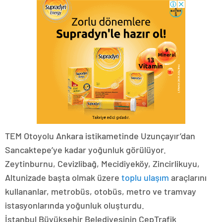
TEM Otoyolu Ankara istikametinde Uzunçayır’dan
Sancaktepe’ye kadar yoğunluk görülüyor.
Zeytinburnu, Cevizlibağ, Mecidiyeköy, Zincirlikuyu,
Altunizade başta olmak üzere
toplu ulaşım
araçlarını
kullananlar, metrobüs, otobüs, metro ve tramvay
istasyonlarında yoğunluk oluşturdu.
İstanbul Büyükşehir Belediyesinin CepTrafik