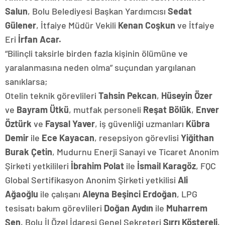
Salun
, Bolu Belediyesi Başkan Yardımcısı
Sedat
Gülener
, İtfaiye Müdür Vekili
Kenan Coşkun
ve İtfaiye
Eri
İrfan Acar.
“Bilinçli taksirle birden fazla kişinin ölümüne ve
yaralanmasına neden olma” suçundan yargılanan
sanıklarsa;
Otelin teknik görevlileri
Tahsin Pekcan
,
Hüseyin Özer
ve
Bayram Ütkü
, mutfak personeli
Reşat Bölük
,
Enver
Öztürk
ve
Faysal Yaver
, iş güvenliği uzmanları
Kübra
Demir
ile
Ece Kayacan
, resepsiyon görevlisi
Yiğithan
Burak Çetin
, Mudurnu Enerji Sanayi ve Ticaret Anonim
Şirketi yetkilileri
İbrahim Polat
ile
İsmail Karagöz
, FQC
Global Sertifikasyon Anonim Şirketi yetkilisi
Ali
Ağaoğlu
ile çalışanı
Aleyna Beşinci Erdoğan
, LPG
tesisatı bakım görevlileri
Doğan Aydın
ile
Muharrem
Şen
, Bolu İl Özel İdaresi Genel Sekreteri
Sırrı Köstereli
,