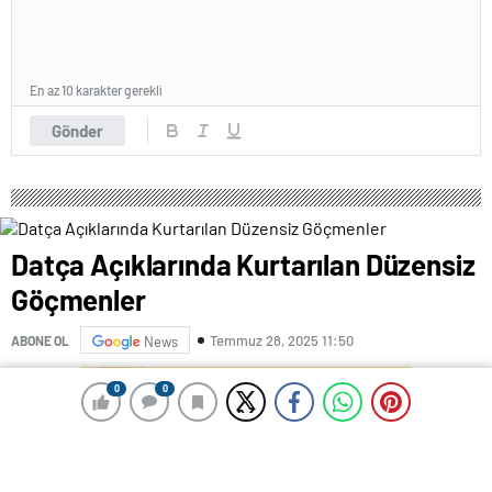
En az 10 karakter gerekli
Gönder
Datça Açıklarında Kurtarılan Düzensiz
Göçmenler
Temmuz 28, 2025 11:50
ABONE OL
News
0
0
0
0