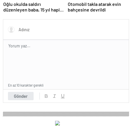
Oğlu okulda saldırı
Otomobil takla atarak evin
düzenleyen baba, 15 yıl hapis
bahçesine devrildi
cezasına çarptırıldı
En az 10 karakter gerekli
Gönder