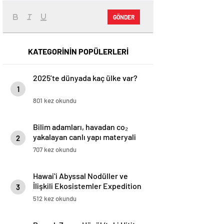
GÖNDER
KATEGORİNİN POPÜLERLERİ
2025’te dünyada kaç ülke var?
1
801 kez okundu
Bilim adamları, havadan co₂
yakalayan canlı yapı materyali
2
yaratıyor
707 kez okundu
Hawaiʻi Abyssal Nodüller ve
İlişkili Ekosistemler Expedition
3
512 kez okundu