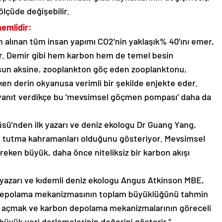
lçüde değişebilir.
emlidir:
alınan tüm insan yapımı CO2’nin yaklaşık% 40’ını emer,
ır. Demir gibi hem karbon hem de temel besin
usun aksine, zooplankton göç eden zooplanktonu,
en derin okyanusa verimli bir şekilde enjekte eder.
e yanıt verdikçe bu ‘mevsimsel göçmen pompası’ daha da
tüsü’nden ilk yazarı ve deniz ekologu Dr Guang Yang,
n tutma kahramanları olduğunu gösteriyor. Mevsimsel
reken büyük, daha önce niteliksiz bir karbon akışı
 yazarı ve kıdemli deniz ekologu Angus Atkinson MBE,
n depolama mekanizmasının toplam büyüklüğünü tahmin
dini açmak ve karbon depolama mekanizmalarının göreceli
 büyük veri derlemelerinin değerini gösterir.”