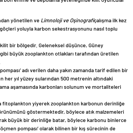
ından yönetilen ve
Limnoloji ve Oşinografi
çalışma ilk kez
 göçleri yoluyla karbon sekestrasyonunu nasıl toplu
ilit bir bölgedir. Geleneksel düşünce, Güney
ibi büyük zooplankton otlakları tarafından üretilen
.
ompası’ adı verilen daha yakın zamanda tarif edilen bir
un her yıl yüzey sularından 500 metrenin altındaki
ışlama aşamasında karbonları solunum ve mortaliteleri
a fitoplankton yiyerek zooplankton karbonun derinliğe
 görünümünü göstermektedir, böylece atık malzemeleri
arak büyük bir derinliğe batar, böylece karbonu binlerce
göçmen pompası’ olarak bilinen bir kış sürecinin de