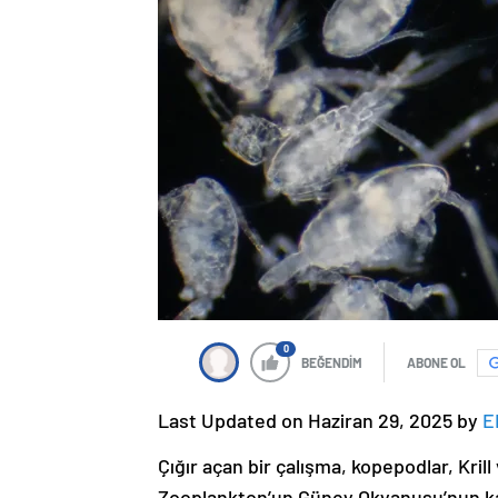
0
BEĞENDİM
ABONE OL
Last Updated on Haziran 29, 2025 by
E
Çığır açan bir çalışma, kopepodlar, Kri
Zooplankton’un Güney Okyanusu’nun k