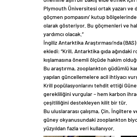
Plymouth Üniversitesi ortak yazarı ve 
göçmen pompasını’ kutup bölgelerindek
olarak gösteriyor. Bu göçmenleri ve hab
yardımcı olacak.”
İngiliz Antarktika Araştırması’nda (BAS)
ekledi: “Krill, Antarktika gıda ağındak
kışlamasına önemli ölçüde hakim olduğ
Bu araştırma, zooplankton güdümlü karb
yapılan güncellemelere acil ihtiyacı vur
Krill popülasyonlarını tehdit ettiği G
gerekliliğini vurgular – hem karbon ihra
çeşitliliğini destekleyen kilit bir tür.
Bu uluslararası çalışma, Çin, İngiltere v
güney okyanusundaki zooplankton biyoküt
yüzyıldan fazla veri kullanıyor.