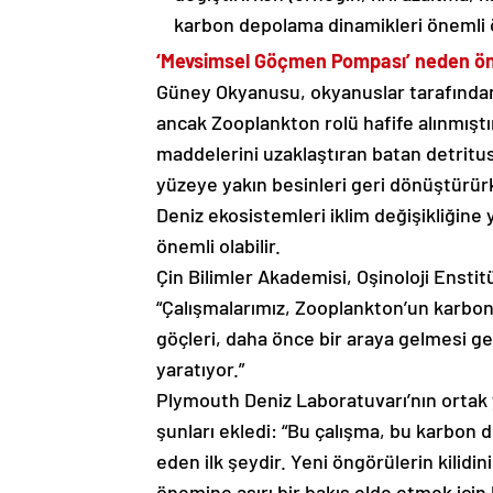
karbon depolama dinamikleri önemli ö
‘Mevsimsel Göçmen Pompası’ neden ön
Güney Okyanusu, okyanuslar tarafından 
ancak Zooplankton rolü hafife alınmışt
maddelerini uzaklaştıran batan detrit
yüzeye yakın besinleri geri dönüştürürk
Deniz ekosistemleri iklim değişikliğin
önemli olabilir.
Çin Bilimler Akademisi, Oşinoloji Ensti
“Çalışmalarımız, Zooplankton’un karbo
göçleri, daha önce bir araya gelmesi ge
yaratıyor.”
Plymouth Deniz Laboratuvarı’nın ortak
şunları ekledi: “Bu çalışma, bu karbo
eden ilk şeydir. Yeni öngörülerin kili
önemine aşırı bir bakış elde etmek için