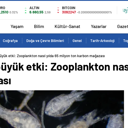
URO
ALTIN
BITCOIN
,2510
6.660,55
3092247
0.32%
2,59
-0.20000000000000001%
Yaşam
Bilim
Kültür-Sanat
Yazarlar
Gaze
Coğrafya
Doğa ve Çevre Bilimleri
Genel
Tarih-Arkeoloji
Top
büyük etki: Zooplankton nasıl yılda 65 milyon ton karbon mağazası
büyük etki: Zooplankton nası
ası