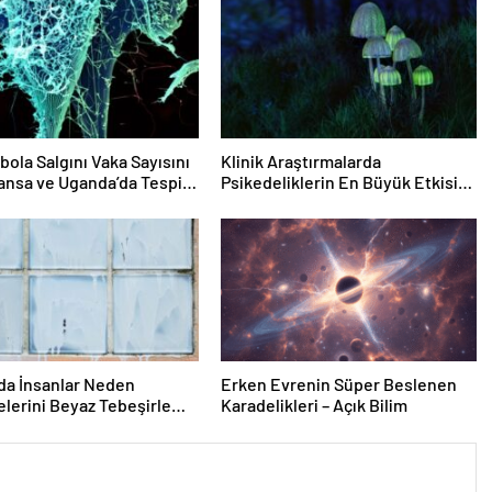
bola Salgını Vaka Sayısını
Klinik Araştırmalarda
ransa ve Uganda’da Tespit
Psikedeliklerin En Büyük Etkisi
Gözden Kaçıyor Olabilir:
İnsanların Hedeflerini,
Değerlerini, Kariyerlerini ve
İlişkilerini Değiştiriyor Gibi
Görünüyorlar
da İnsanlar Neden
Erken Evrenin Süper Beslenen
lerini Beyaz Tebeşirle
Karadelikleri – Açık Bilim
r?