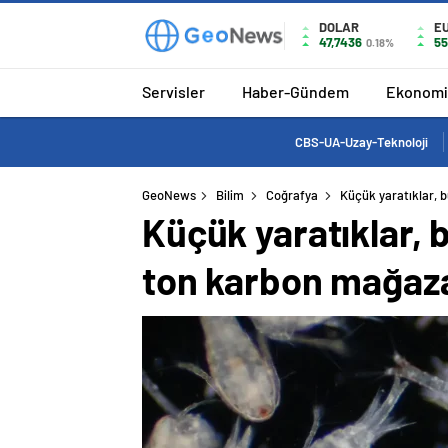
DOLAR
E
47,7436
55
0.18%
Servisler
Haber-Gündem
Ekonomi
CBS-UA-Uzay-Teknoloji
GeoNews
Bilim
Coğrafya
Küçük yaratıklar, 
Küçük yaratıklar, 
ton karbon mağaz