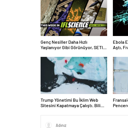
Genç Nesiller Daha Hızlı
Ebola E
Yaşlanıyor Gibi Görünüyor, SETI
Aştı, F
Neden Henüz Uzaylı Sinyali
Edildi
Tespit Etmediğimizi ve Çok Daha
Fazlasını Bu Hafta Çözmüş
Olabilir
Trump Yönetimi Bu İklim Web
Fransa’
Sitesini Kapatmaya Çalıştı. Bilim
Pencere
Adamları Onu Tekrar Çevrimiçi
Boyuyo
Hale Getirdi