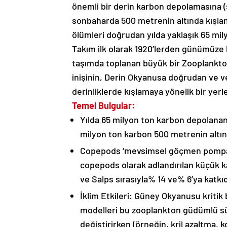
önemli bir derin karbon depolamasına (
sonbaharda 500 metrenin altında kışla
ölümleri doğrudan yılda yaklaşık 65 mi
Takım ilk olarak 1920’lerden günümüze
taşımda toplanan büyük bir Zooplankton 
inişinin, Derin Okyanusa doğrudan ve ve
derinliklerde kışlamaya yönelik bir yerl
Temel Bulgular:
Yılda 65 milyon ton karbon depolana
milyon ton karbon 500 metrenin altınd
Copepods ‘mevsimsel göçmen pompası
copepods olarak adlandırılan küçük ka
ve Salps sırasıyla% 14 ve% 6’ya katkı
İklim Etkileri: Güney Okyanusu kriti
modelleri bu zooplankton güdümlü süre
değiştirirken (örneğin, kril azaltma, 