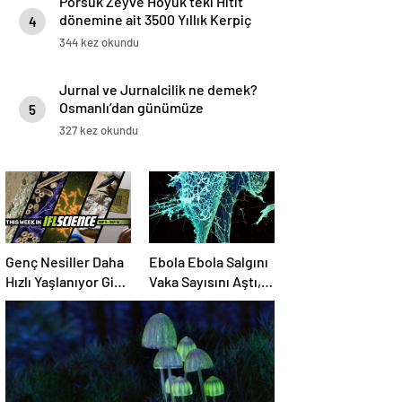
Porsuk Zeyve Höyük’teki Hitit
dönemine ait 3500 Yıllık Kerpiç
4
Yapılar
344 kez okundu
Jurnal ve Jurnalcilik ne demek?
Osmanlı’dan günümüze
5
ihbarcılık
327 kez okundu
Genç Nesiller Daha
Ebola Ebola Salgını
Hızlı Yaşlanıyor Gibi
Vaka Sayısını Aştı,
Görünüyor, SETI
Fransa ve
Neden Henüz Uzaylı
Uganda’da Tespit
Sinyali Tespit
Edildi
Etmediğimizi ve
Çok Daha Fazlasını
Bu Hafta Çözmüş