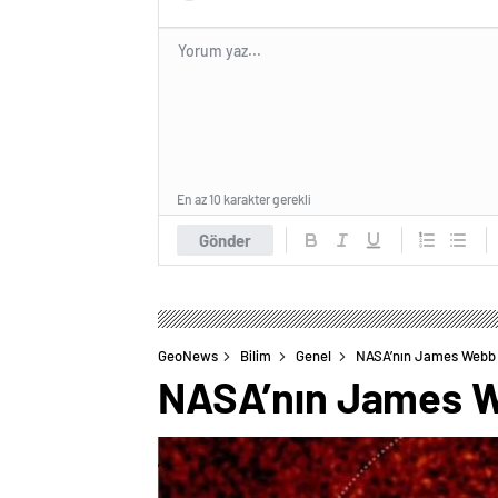
En az 10 karakter gerekli
Gönder
GeoNews
Bilim
Genel
NASA’nın James Webb U
NASA’nın James We