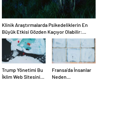
Olabilir
Klinik Araştırmalarda Psikedeliklerin En
Büyük Etkisi Gözden Kaçıyor Olabilir:
İnsanların Hedeflerini, Değerlerini,
Kariyerlerini ve İlişkilerini Değiştiriyor Gibi
Görünüyorlar
Trump Yönetimi Bu
Fransa’da İnsanlar
İklim Web Sitesini
Neden
Kapatmaya Çalıştı.
Pencerelerini Beyaz
Bilim Adamları Onu
Tebeşirle Boyuyor?
Tekrar Çevrimiçi
Hale Getirdi