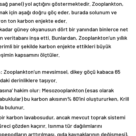
sağ panel) yol açtığını göstermektedir. Zooplankton,
mak için aşağı doğru göç eder, burada solunum ve
lyon ton karbon enjekte eder.
 kadar güney okyanusun dört bir yanından binlerce net
veritabanı inşa etti. Bunlardan, Zooplankton’un yıllık
rimli bir şekilde karbon enjekte ettikleri büyük
eşimin kapsamını ölçtüler.
n: Zooplankton’un mevsimsel, dikey göçü kabaca 65
aki derinliklere taşıyor.
na’ hakim olur: Mesozooplankton (esas olarak
buklular) bu karbon akısının% 80’ini oluştururken, Krill
da bulunur.
k bir karbon lavabosudur, ancak mevcut toprak sistemi
ci gözden kaçırır. Isınma tür dağılımlarını
kopepodların arttırılması, gıda kaynaklarının değişmesi),