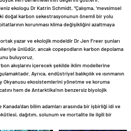
deniz ekologu Dr Katrin Schmidt, “Çalışma, ‘mevsimsel
i doğal karbon sekestrasyonunun önemli bir yolu
itatlarının korunması klima değişikliğini azaltmaya
 ortak yazar ve ekolojik modeldir Dr Jen Freer şunları
i rolleriyle ünlüdür, ancak copepodların karbon depolama
unu buluyoruz.
on akışlarını içerecek şekilde iklim modellerine
gulamaktadır. Ayrıca, endüstriyel balıkçılık ve ısınmanın
üney Okyanusu ekosistemlerini yönetme ve koruma
catını hem de Antarktika’nın benzersiz biyolojik
e Kanada’dan bilim adamları arasında bir işbirliği idi ve
lesi, dağıtım, solunum ve mortalite ile ilgili bir