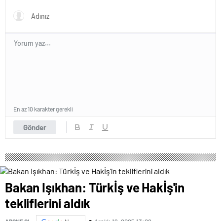
En az 10 karakter gerekli
Gönder
Bakan Işıkhan: Türkİş ve Hakİş'in
tekliflerini aldık