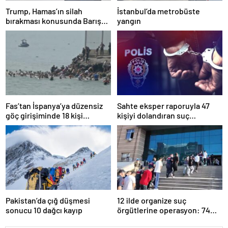
Trump, Hamas’ın silah
İstanbul’da metrobüste
bırakması konusunda Barış
yangın
Kurulu’nun anlaşmaya
vardığını açıkladı
Fas’tan İspanya’ya düzensiz
Sahte eksper raporuyla 47
göç girişiminde 18 kişi
kişiyi dolandıran suç
hayatını kaybetti
örgütüne operasyon
Pakistan’da çığ düşmesi
12 ilde organize suç
sonucu 10 dağcı kayıp
örgütlerine operasyon: 74
şüpheli tutuklandı