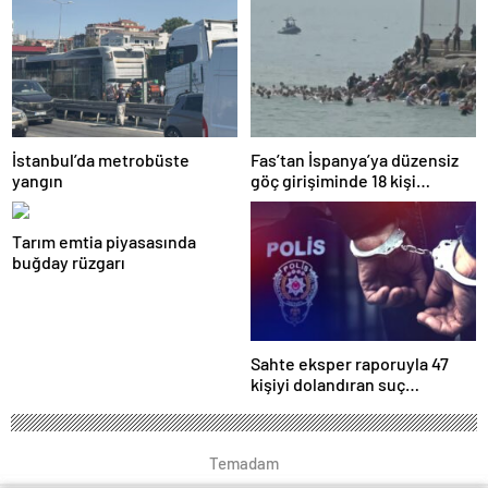
vardığını açıkladı
İstanbul’da metrobüste
Fas’tan İspanya’ya düzensiz
yangın
göç girişiminde 18 kişi
hayatını kaybetti
Tarım emtia piyasasında
buğday rüzgarı
Sahte eksper raporuyla 47
kişiyi dolandıran suç
örgütüne operasyon
Temadam