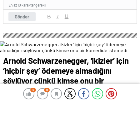
En az 10 karakter gerekli
Gönder
Arnold Schwarzenegger, ‘ikizler’ için
‘hiçbir şey’ ödemeye almadığını
söylüyor çünkü kimse onu bir
komedide istemedi
0
0
0
0
Haziran 20, 2025 11:46
ABONE OL
News