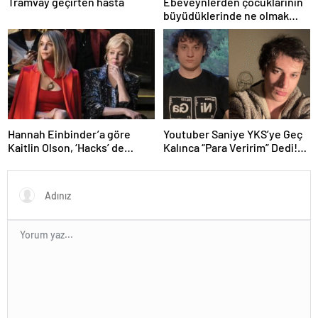
Tramvay geçirten hasta
Ebeveynlerden çocuklarının
büyüdüklerinde ne olmak
istedikleri hakkında 25 komik
tweet
Hannah Einbinder’a göre
Youtuber Saniye YKS’ye Geç
Kaitlin Olson, ‘Hacks’ de
Kalınca “Para Veririm” Dedi!
Deborah Vance Jr.
İçerik İçin Mi Yaptı?