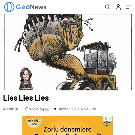
kimse onu bir komedide istemedi
Lies Lies Lies
Haziran 20, 2025 14:28
ABONE OL
News