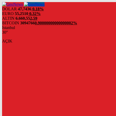
DOLAR
47,7436
0.18%
EURO
55,2510
0.32%
ALTIN
6.660,55
2,59
BITCOIN
3094766
0.90000000000000002%
İstanbul
30°
AÇIK