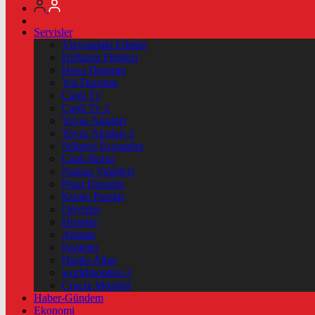
Servisler
Vizyondaki Filmler
Haftanin Filmleri
Hava Durumu
Yol Durumu
Canlı Tv
Canlı Tv 2
Yayın Akışları
Yayın Akışları 2
Nöbetçi Eczaneler
Canlı Borsa
Namaz Vakitleri
Puan Durumu
Kripto Paralar
Dövizler
Hisseler
Altınlar
Pariteler
Harita-Atlas
worldmonitor-2
Crucix Monitör
Haber-Gündem
Ekonomi