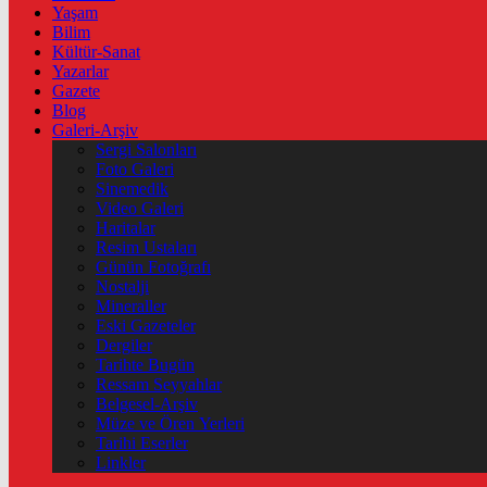
Yaşam
Bilim
Kültür-Sanat
Yazarlar
Gazete
Blog
Galeri-Arşiv
Sergi Salonları
Foto Galeri
Sinemedik
Video Galeri
Haritalar
Resim Ustaları
Günün Fotoğrafı
Nostalji
Mineraller
Eski Gazeteler
Dergiler
Tarihte Bugün
Ressam Seyyahlar
Belgesel-Arşiv
Müze ve Ören Yerleri
Tarihi Eserler
Linkler