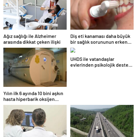
Ağız sağlığı ile Alzheimer
Diş eti kanaması daha büyük
arasında dikkat çeken ilişki
bir sağlık sorununun erken
habercisi olabilir
UHDS ile vatandaşlar
evlerinden psikolojik destek
ve sigara bırakma desteği
alabiliyor
Yılın ilk 6 ayında 10 bini aşkın
hasta hiperbarik oksijen
tedavisinden yararlandı