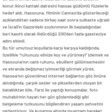
konut ikinci kattaki dairesini hassas güdümlü füzelerle
hedef aldı. Hassouna, filminin Cannes’da gösterileceği
açıklandıktan sadece birkaç saat sonra suikaste uğradı
ve İsrail’in Gazze’deki soykırımının ilk başladığından
beri kasıtlı olarak öldürdüğü 200’den fazla gazeteciye
adını ekledi.
Bu tür umutsuz koşullarla karşı karşıya kaldığında,
özellikle “ruhunuzu elinize koy ve yürümeyi” izlemek ve
Hassouna’nın canlı ruhunu, ebullient gülümsemesini
ve ekranda değişmez iyimserliği görmek yürek.
Hassea’nın güvenilmez internet bağlantısı göz önüne
alındığında, çarpık sesler ve piksellerden oluşan bir
bataklıktan bile, Farsi ile yaptığı konuşmalar, foto
muhabirinin hayatı her gün gözlemlediği gibi
belgeleme tutkusunu bilgilendiren yaşam şehvetini
netleştiriyor. Ve kuşatma altında muazzam hareket