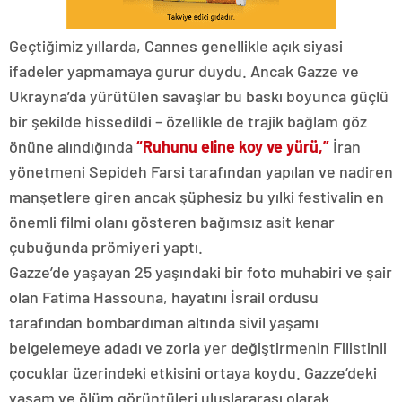
Geçtiğimiz yıllarda, Cannes genellikle açık siyasi
ifadeler yapmamaya gurur duydu. Ancak Gazze ve
Ukrayna’da yürütülen savaşlar bu baskı boyunca güçlü
bir şekilde hissedildi – özellikle de trajik bağlam göz
önüne alındığında
“Ruhunu eline koy ve yürü,”
İran
yönetmeni Sepideh Farsi tarafından yapılan ve nadiren
manşetlere giren ancak şüphesiz bu yılki festivalin en
önemli filmi olanı gösteren bağımsız asit kenar
çubuğunda prömiyeri yaptı.
Gazze’de yaşayan 25 yaşındaki bir foto muhabiri ve şair
olan Fatima Hassouna, hayatını İsrail ordusu
tarafından bombardıman altında sivil yaşamı
belgelemeye adadı ve zorla yer değiştirmenin Filistinli
çocuklar üzerindeki etkisini ortaya koydu. Gazze’deki
yaşam ve ölüm görüntüleri uluslararası olarak