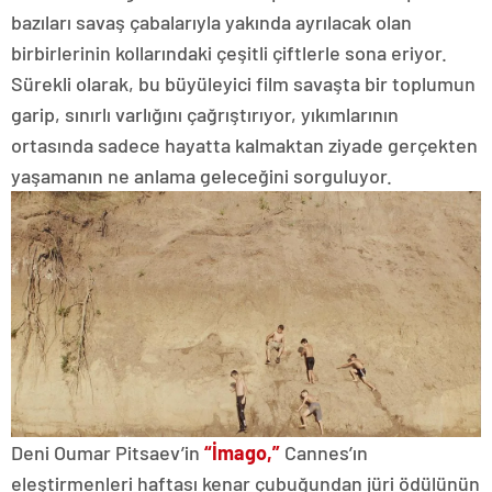
bazıları savaş çabalarıyla yakında ayrılacak olan
birbirlerinin kollarındaki çeşitli çiftlerle sona eriyor.
Sürekli olarak, bu büyüleyici film savaşta bir toplumun
garip, sınırlı varlığını çağrıştırıyor, yıkımlarının
ortasında sadece hayatta kalmaktan ziyade gerçekten
yaşamanın ne anlama geleceğini sorguluyor.
Deni Oumar Pitsaev’in
“İmago,”
Cannes’ın
eleştirmenleri haftası kenar çubuğundan jüri ödülünün