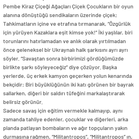
Pembe Kiraz Çiçeği Ağaçları Çiçek Çocukların bir oyun
alanına dönüştüğü sendikaların üzerinde çiçek;
Tahkimatların içine ve etrafına tırmanarak, “Özgürlük
için yürüyen Kazaklara eşit kimse yok!” İki yaşlılar, biri
torunlarını hatırlamadan ve anlık olarak yırtılmadan
önce geleneksel bir Ukraynalı halk şarkısını ayrı ayrı
söyler. “Savaştan sonra birbirimizi gördüğümüzde
birlikte şarkı söyleyeceğiz” diye çözüyor. Başka
yerlerde, üç erkek kamyon geçerken yolun kenarında
bekçidir; Biri büyüklüğünün iki katı görünen bir bayrak
sallarken, diğeri bir saldırı tüfeğini markalaştırarak
belirsiz görünür.
Sadece savaş için eğitim vermekle kalmayıp, aynı
zamanda tahliye edenler, çocuklar ve diğerleri, arka
planda patlayan bombaların ve ağır topçuların yakın
durmasına rağmen, “Militantropos”, “Militantropos” ın,