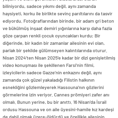
biliniyordu, sadece yıkımı değil, aynı zamanda
haysiyeti, korku ile birlikte sevinç parıltılarını da tasvir
ediyordu. Fotoğraflarından birinde, bir adam gri beton
ve bükülmüş inşaat demiri yığınlarına karşı daha fazla
göze çarpan renkli çocuk oyuncakları kurdu; Bir
diğerinde, bir kadın bir zamanlar ailesinin evi olan,
parlak bir şekilde gülümseyen kalıntılarında oturur.
Nisan 2024’ten Nisan 2025’e kadar bir dizi genişletilmiş
video konuşması ile şekillenen Farsi’nin filmi,
izleyicilerin sadece Gazze’nin enkazını değil, aynı
zamanda çok güzel yakaladığı Filistin halkının
esnekliğini gözlemleyerek Hassouna’nın gözlerini
görmelerine izin veriyor. Cannes prömiyeri zafer anı
olmalı. Bunun yerine, bu bir anıttı. 16 Nisan’da İsrail
ordusu Hassouna ve on aile üyesini-hamile kız kardeşi
de dahil olmak üzere-öldürdü ve özellikle ailesinin