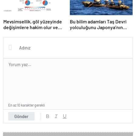
Mevsimsellik, göl yüzeyinde
Bu bilim adamları Taş Devri
değişimlere hakim olur ve
yolculuğunu Japonya’nın
insan ikametgahına hizalanır
uzak adalarına yeniden
canlandırdı
En az 10 karakter gerekli
Gönder