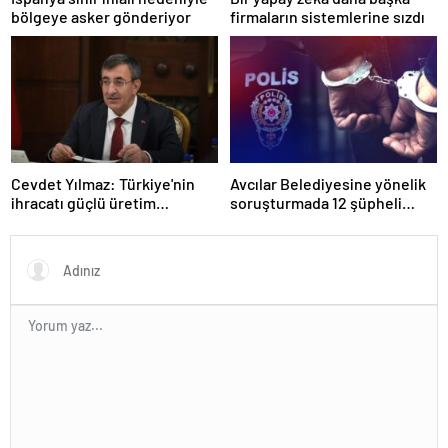
bölgeye asker gönderiyor
firmaların sistemlerine sızdı
Cevdet Yılmaz: Türkiye'nin
Avcılar Belediyesine yönelik
ihracatı güçlü üretim
soruşturmada 12 şüpheli
altyapısıyla yüksek seviyesini
tutuklandı
sürdürmektedir