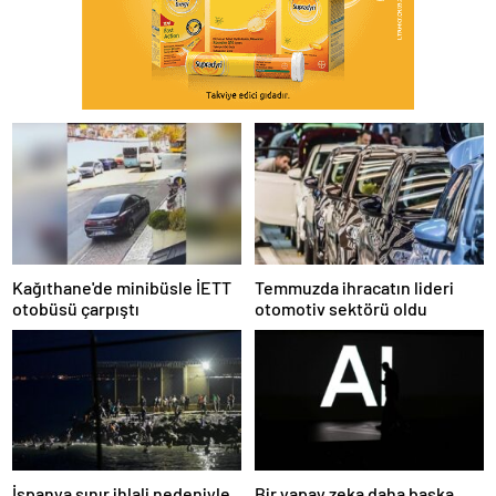
Kağıthane'de minibüsle İETT
Temmuzda ihracatın lideri
otobüsü çarpıştı
otomotiv sektörü oldu
İspanya sınır ihlali nedeniyle
Bir yapay zeka daha başka