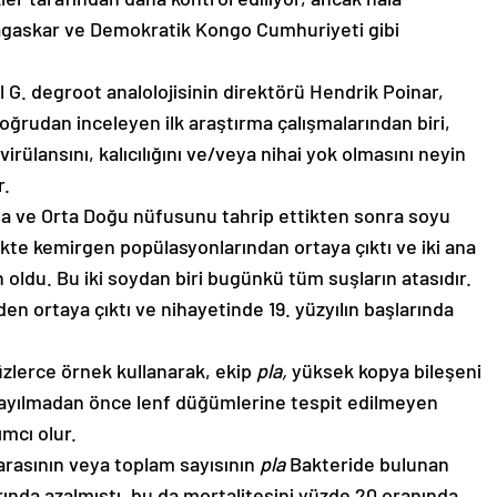
adagaskar ve Demokratik Kongo Cumhuriyeti gibi
G. degroot analolojisinin direktörü Hendrik Poinar,
 doğrudan inceleyen ilk araştırma çalışmalarından biri,
ülansını, kalıcılığını ve/veya nihai yok olmasını neyin
r.
upa ve Orta Doğu nüfusunu tahrip ettikten sonra soyu
ekte kemirgen popülasyonlarından ortaya çıktı ve iki ana
ldu. Bu iki soydan biri bugünkü tüm suşların atasıdır.
en ortaya çıktı ve nihayetinde 19. yüzyılın başlarında
zlerce örnek kullanarak, ekip
pla,
yüksek kopya bileşeni
yayılmadan önce lenf düğümlerine tespit edilmeyen
mcı olur.
arasının veya toplam sayısının
pla
Bakteride bulunan
rında azalmıştı, bu da mortalitesini yüzde 20 oranında