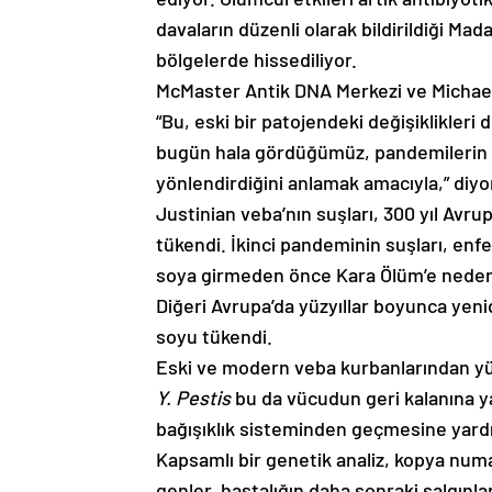
davaların düzenli olarak bildirildiği M
bölgelerde hissediliyor.
McMaster Antik DNA Merkezi ve Michael 
“Bu, eski bir patojendeki değişiklikleri
bugün hala gördüğümüz, pandemilerin vir
yönlendirdiğini anlamak amacıyla,” diyo
Justinian veba’nın suşları, 300 yıl Avr
tükendi. İkinci pandeminin suşları, enf
soya girmeden önce Kara Ölüm’e neden o
Diğeri Avrupa’da yüzyıllar boyunca yenid
soyu tükendi.
Eski ve modern veba kurbanlarından yü
Y. Pestis
bu da vücudun geri kalanına 
bağışıklık sisteminden geçmesine yardı
Kapsamlı bir genetik analiz, kopya num
genler, hastalığın daha sonraki salgınla