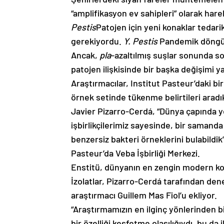
“amplifikasyon ev sahipleri” olarak har
Pestis
Patojen için yeni konaklar tedar
gerekiyordu.
Y. Pestis
Pandemik döngüs
Ancak,
pla
-azaltılmış suşlar sonunda 
patojen ilişkisinde bir başka değişimi y
Araştırmacılar, Institut Pasteur’daki 
örnek setinde tükenme belirtileri aradı
Javier Pizarro-Cerdá, “Dünya çapında ye
işbirlikçilerimiz sayesinde, bir samanda
benzersiz bakteri örneklerini bulabildik
Pasteur’da Veba İşbirliği Merkezi.
Enstitü, dünyanın en zengin modern kol
İzolatlar, Pizarro-Cerdá tarafından den
araştırmacı Guillem Mas Fiol’u ekliyor.
“Araştırmamızın en ilginç yönlerinden b
bir özelliği keşfetme olasılığıydı, bu da