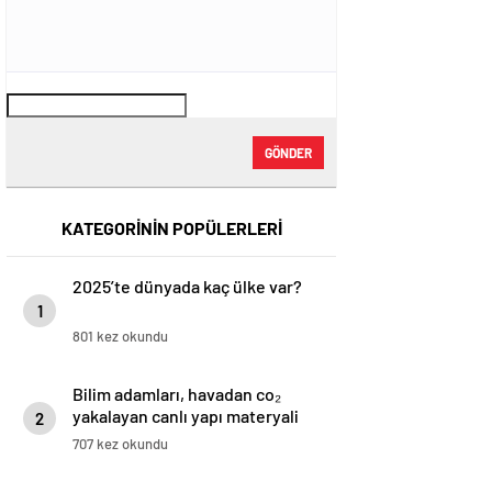
GÖNDER
KATEGORİNİN POPÜLERLERİ
2025’te dünyada kaç ülke var?
1
801 kez okundu
Bilim adamları, havadan co₂
yakalayan canlı yapı materyali
2
yaratıyor
707 kez okundu