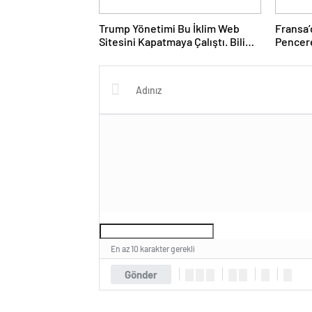
Trump Yönetimi Bu İklim Web
Fransa’
Sitesini Kapatmaya Çalıştı. Bilim
Pencere
Adamları Onu Tekrar Çevrimiçi
Boyuyo
Hale Getirdi
En az 10 karakter gerekli
Gönder