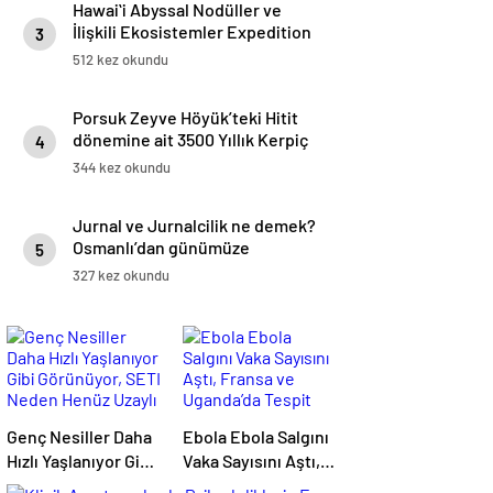
Hawaiʻi Abyssal Nodüller ve
İlişkili Ekosistemler Expedition
3
512 kez okundu
Porsuk Zeyve Höyük’teki Hitit
dönemine ait 3500 Yıllık Kerpiç
4
Yapılar
344 kez okundu
Jurnal ve Jurnalcilik ne demek?
Osmanlı’dan günümüze
5
ihbarcılık
327 kez okundu
Genç Nesiller Daha
Ebola Ebola Salgını
Hızlı Yaşlanıyor Gibi
Vaka Sayısını Aştı,
Görünüyor, SETI
Fransa ve