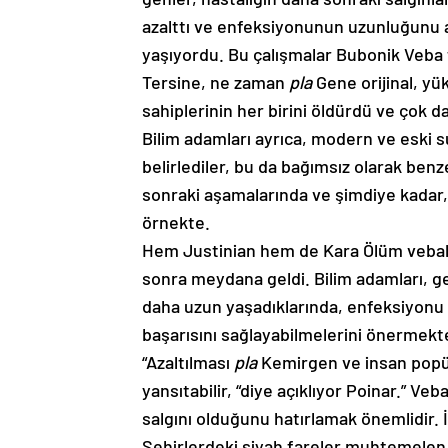
azalttı ve enfeksiyonunun uzunluğunu a
yaşıyordu. Bu çalışmalar Bubonik Veba f
Tersine, ne zaman
pla
Gene orijinal, yü
sahiplerinin her birini öldürdü ve çok da
Bilim adamları ayrıca, modern ve eski su
belirlediler, bu da bağımsız olarak benz
sonraki aşamalarında ve şimdiye kada
örnekte.
Hem Justinian hem de Kara Ölüm vebalar
sonra meydana geldi. Bilim adamları, g
daha uzun yaşadıklarında, enfeksiyonu
başarısını sağlayabilmelerini önermekte
“Azaltılması
pla
Kemirgen ve insan popü
yansıtabilir, “diye açıklıyor Poinar.” Veb
salgını olduğunu hatırlamak önemlidir. İ
Şehirlerdeki siyah fareler muhtemelen y