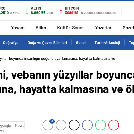
URO
ALTIN
BITCOIN
,2510
6.660,55
3089181
0.32%
2,59
-0.20000000000000001%
Yaşam
Bilim
Kültür-Sanat
Yazarlar
Gaze
Coğrafya
Doğa ve Çevre Bilimleri
Genel
Tarih-Arkeoloji
Top
zyıllar boyunca insanlığın çoğunu uyarlamasına, hayatta kalmasına ve
i, vebanın yüzyıllar boyunc
na, hayatta kalmasına ve ö
0
News