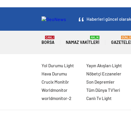
Haberleri güncel olarak 
CANLI
ANLIK
GÜNLÜ
BORSA
NAMAZ VAKITLERI
GAZETELE
Yol Durumu Light
Yayın Akışları Light
Hava Durumu
Nöbetçi Eczaneler
Crucix Monitör
Son Depremler
Worldmonitor
Tüm Dünya TV’leri
worldmonitor-2
Canlı Tv Light