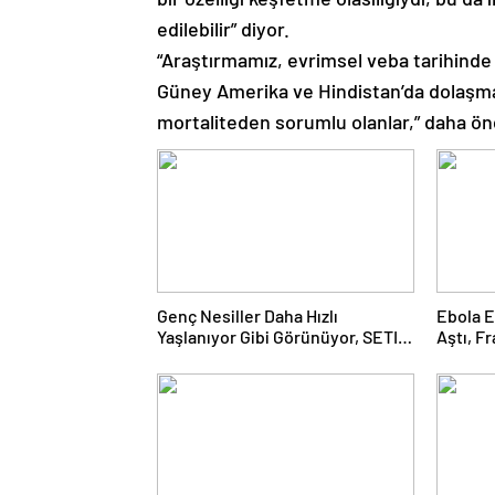
edilebilir” diyor.
“Araştırmamız, evrimsel veba tarihinde i
Güney Amerika ve Hindistan’da dolaşm
mortaliteden sorumlu olanlar,” daha ön
Genç Nesiller Daha Hızlı
Ebola E
Yaşlanıyor Gibi Görünüyor, SETI
Aştı, F
Neden Henüz Uzaylı Sinyali
Edildi
Tespit Etmediğimizi ve Çok Daha
Fazlasını Bu Hafta Çözmüş
Olabilir