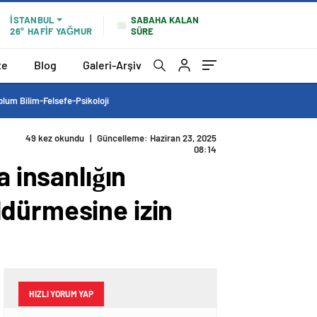
SABAHA KALAN
İSTANBUL
SÜRE
26°
HAFİF YAĞMUR
te
Blog
Galeri-Arşiv
lum Bilim-Felsefe-Psikoloji
49 kez okundu
|
Güncelleme: Haziran 23, 2025
08:14
a insanlığın
ldürmesine izin
HIZLI YORUM YAP