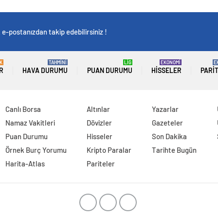
e-postanızdan takip edebilirsiniz !
K
TAHMİNİ
LİG
EKONOMİ
E
R
HAVA DURUMU
PUAN DURUMU
HISSELER
PARI
Canlı Borsa
Altınlar
Yazarlar
Namaz Vakitleri
Dövizler
Gazeteler
Puan Durumu
Hisseler
Son Dakika
Örnek Burç Yorumu
Kripto Paralar
Tarihte Bugün
Harita-Atlas
Pariteler