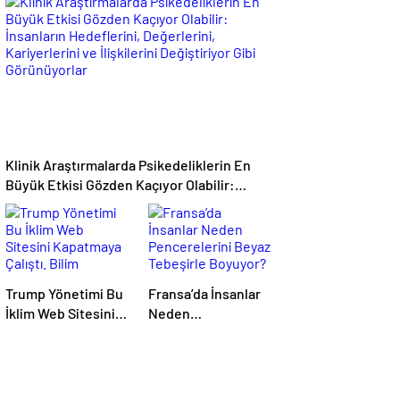
Neden Henüz Uzaylı
Uganda’da Tespit
Sinyali Tespit
Edildi
Etmediğimizi ve
Çok Daha Fazlasını
Bu Hafta Çözmüş
Olabilir
Klinik Araştırmalarda Psikedeliklerin En
Büyük Etkisi Gözden Kaçıyor Olabilir:
İnsanların Hedeflerini, Değerlerini,
Kariyerlerini ve İlişkilerini Değiştiriyor Gibi
Görünüyorlar
Trump Yönetimi Bu
Fransa’da İnsanlar
İklim Web Sitesini
Neden
Kapatmaya Çalıştı.
Pencerelerini Beyaz
Bilim Adamları Onu
Tebeşirle Boyuyor?
Tekrar Çevrimiçi
Hale Getirdi