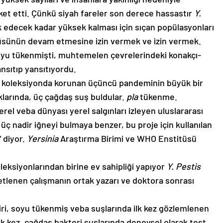
eket etti. Çünkü siyah fareler son derece hassastır
Y.
ik edecek kadar yüksek kalması için sıçan popülasyonları
ünün devam etmesine izin vermek ve izin vermek.
soyu tükenmişti, muhtemelen çevrelerindeki konakçı-
ansıtıp yansıtıyordu.
bir koleksiyonda korunan üçüncü pandeminin büyük bir
klarında, üç çağdaş suş buldular.
pla
tükenme.
rel veba dünyası yerel salgınları izleyen uluslararası
 üç nadir iğneyi bulmaya benzer, bu proje için kullanılan
” diyor.
Yersinia
Araştırma Birimi ve WHO Enstitüsü
eksiyonlarından birine ev sahipliği yapıyor
Y. Pestis
etlenen çalışmanın ortak yazarı ve doktora sonrası
iri, soyu tükenmiş veba suşlarında ilk kez gözlemlenen
 ilk kez, çağdaş bakteri suşlarında deneysel olarak test