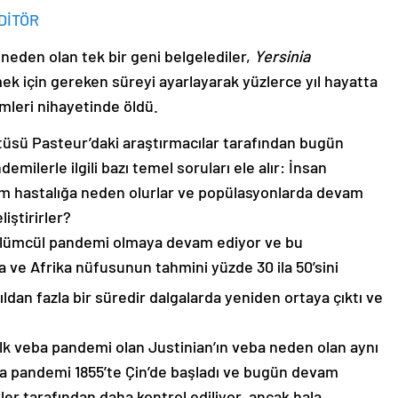
DİTÖR
neden olan tek bir geni belgelediler,
Yersinia
mek için gereken süreyi ayarlayarak yüzlerce yıl hayatta
imleri nihayetinde öldü.
tüsü Pasteur’daki araştırmacılar tarafından bugün
demilerle ilgili bazı temel soruları ele alır: İnsan
am hastalığa neden olurlar ve popülasyonlarda devam
liştirirler?
en ölümcül pandemi olmaya devam ediyor ve bu
 ve Afrika nüfusunun tahmini yüzde 30 ila 50’sini
ıldan fazla bir süredir dalgalarda yeniden ortaya çıktı ve
 ilk veba pandemi olan Justinian’ın veba neden olan aynı
a pandemi 1855’te Çin’de başladı ve bugün devam
kler tarafından daha kontrol ediliyor, ancak hala