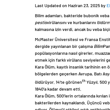
Last Updated on Haziran 23, 2025 by
E
Bilim adamları, bakteride bubonik veba 
pestis
virülansını ve kurbanlarını öldür
kalmasına izin verdi, ancak bu veba biç
McMaster Üniversitesi ve Fransa Ensti
dergide yayınlanan bir çalışma
Bilim
Pan
popülasyonlarına nasıl girerler, muazz
etmek için farklı virülans seviyelerini ge
Kara Ölüm, kayıtlı insanlık tarihinin 
bölgelerden geçerken Avrupa, Batı Asya
th
öldürüyor. 14’te görünen
Yüzyıl, 500 y
1840’a kadar devam etti.
Kara Ölüm, 500’lerin ortalarında kırılan
bakterilerden kaynaklandı. Üçüncü veb
ediyor. Ölümcül etkileri artık antibiyoti