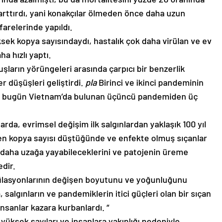
rttırdı, yani konakçılar ölmeden önce daha uzun
arelerinde yapıldı.
ksek kopya sayısındaydı, hastalık çok daha virülan ve ev
ha hızlı yaptı.
şların yörüngeleri arasında çarpıcı bir benzerlik
er düşüşleri geliştirdi.
pla
Birinci ve ikinci pandeminin
r, bugün Vietnam’da bulunan üçüncü pandemiden üç
da, evrimsel değişim ilk salgınlardan yaklaşık 100 yıl
en kopya sayısı düştüğünde ve enfekte olmuş sıçanlar
 daha uzağa yayabileceklerini ve patojenin üreme
dir.
lasyonlarının değişen boyutunu ve yoğunluğunu
a, salgınların ve pandemiklerin itici güçleri olan bir sıçan
nsanlar kazara kurbanlardı. “
üksek sayıları ve insanlara yakınlığı nedeniyle