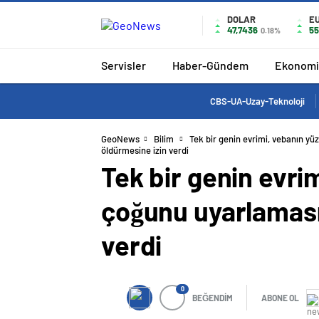
DOLAR
E
47,7436
55
0.18%
Servisler
Haber-Gündem
Ekonomi
CBS-UA-Uzay-Teknoloji
GeoNews
Bilim
Tek bir genin evrimi, vebanın yü
öldürmesine izin verdi
Tek bir genin evrim
çoğunu uyarlaması
verdi
0
BEĞENDİM
ABONE OL