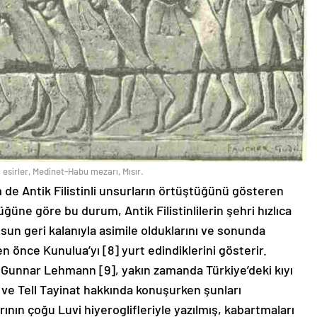
li esirler, Medinet-Habu mezarı, Mısır.
m de Antik Filistinli unsurların örtüştüğünü gösteren
üğüne göre bu durum, Antik Filistinlilerin şehri hızlıca
sun geri kalanıyla asimile olduklarını ve sonunda
 önce Kunulua’yı [8] yurt edindiklerini gösterir.
 Gunnar Lehmann [9], yakın zamanda Türkiye’deki kıyı
 ve Tell Tayinat hakkında konuşurken şunları
larının çoğu Luvi hiyeroglifleriyle yazılmış, kabartmaları