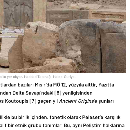
ta yer alıyor. Haddad Tapınağı, Halep, Suriye.
tlardan bazıları Mısır’da MÖ 12. yüzyıla aittir. Yazıtta
ından Delta Savaşı’ndaki [6] yenilgisinden
s Koutoupis [7] geçen yıl
Ancient Origins
’e şunları
llikle bu birlik içinden, fonetik olarak Peleset’e karşılık
alif bir etnik grubu tanımlar. Bu, aynı Peliştim halklarına