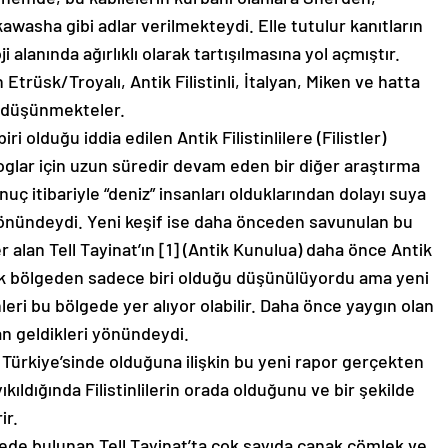
washa gibi adlar verilmekteydi. Elle tutulur kanıtların
ji alanında ağırlıklı olarak tartışılmasına yol açmıştır.
 Etrüsk/Troyalı, Antik Filistinli, İtalyan, Miken ve hatta
 düşünmekteler.
ri olduğu iddia edilen Antik Filistinlilere (Filistler)
oglar için uzun süredir devam eden bir diğer araştırma
ç itibariyle “deniz” insanları olduklarından dolayı suya
 yönündeydi. Yeni keşif ise daha önceden savunulan bu
 alan Tell Tayinat’ın [1] (Antik Kunulua) daha önce Antik
irçok bölgeden sadece biri olduğu düşünülüyordu ama yeni
leri bu bölgede yer alıyor olabilir. Daha önce yaygın olan
tan geldikleri yönündeydi.
z Türkiye’sinde olduğuna ilişkin bu yeni rapor gerçekten
ıldığında Filistinlilerin orada olduğunu ve bir şekilde
ir.
lgede bulunan Tell Tayinat’ta çok sayıda çanak çömlek ve