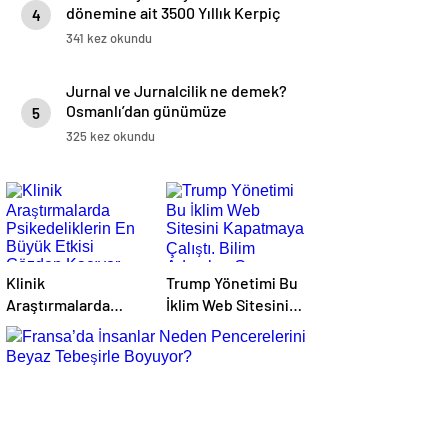
dönemine ait 3500 Yıllık Kerpiç
4
Yapılar
341 kez okundu
Jurnal ve Jurnalcilik ne demek?
Osmanlı’dan günümüze
5
ihbarcılık
325 kez okundu
Klinik
Trump Yönetimi Bu
Araştırmalarda
İklim Web Sitesini
Psikedeliklerin En
Kapatmaya Çalıştı.
Büyük Etkisi
Bilim Adamları Onu
Gözden Kaçıyor
Tekrar Çevrimiçi
Olabilir: İnsanların
Hale Getirdi
Hedeflerini,
Değerlerini,