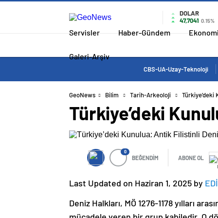
DOLAR
47,7041
0.15%
Servisler
Haber-Gündem
Ekonom
Galeri-Arşiv
CBS-UA-Uzay-Teknoloji
GeoNews
Bilim
Tarih-Arkeoloji
Türkiye’deki 
Türkiye’deki Kunulu
0
BEĞENDİM
ABONE OL
Last Updated on Haziran 1, 2025 by
ED
Deniz Halkları, MÖ 1276-1178 yılları aras
mücadele veren bir grup kabiledir. O d