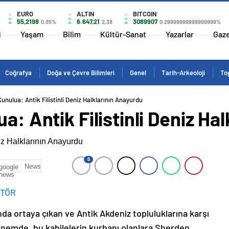
EURO
ALTIN
BITCOIN
55,2198
6.647,21
3089907
0.35%
2,38
0.29999999999999999%
i
Yaşam
Bilim
Kültür-Sanat
Yazarlar
Gaz
Coğrafya
Doğa ve Çevre Bilimleri
Genel
Tarih-Arkeoloji
Top
Kunulua: Antik Filistinli Deniz Halklarının Anayurdu
a: Antik Filistinli Deniz Ha
0
News
İTÖR
ında ortaya çıkan ve Antik Akdeniz topluluklarına karşı
önemde, bu kabilelerin kurbanı olanlara Sherden,