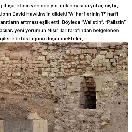
yeroglif işaretinin yeniden yorumlanmasına yol açmıştır.
John David Hawkins’in dildeki ‘W’ harflerinin ‘P’ harfi
ıtların artması eşlik etti. Böylece “Walistin”, “Palistin”
acılar, yeni yorumun Mısırlılar tarafından belgelenen
ilgilerle örtüştüğünü düşünmekteler.