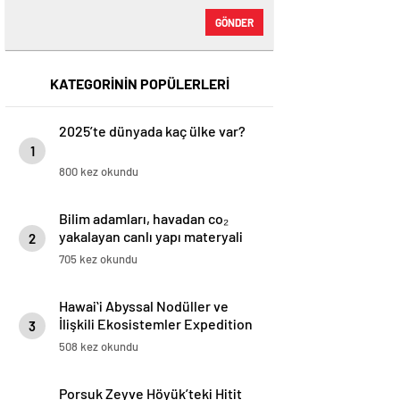
GÖNDER
KATEGORİNİN POPÜLERLERİ
2025’te dünyada kaç ülke var?
1
800 kez okundu
Bilim adamları, havadan co₂
yakalayan canlı yapı materyali
2
yaratıyor
705 kez okundu
Hawaiʻi Abyssal Nodüller ve
İlişkili Ekosistemler Expedition
3
508 kez okundu
Porsuk Zeyve Höyük’teki Hitit