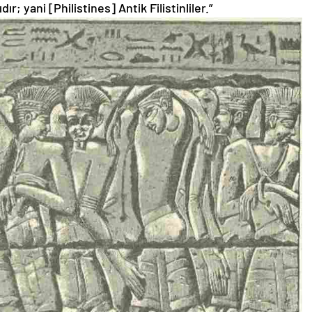
r; yani [Philistines] Antik Filistinliler.”