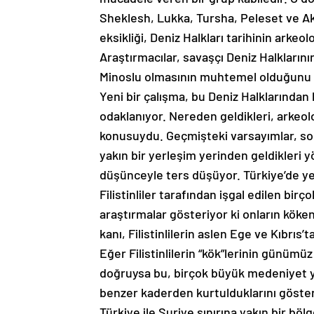
Sheklesh, Lukka, Tursha, Peleset ve Aka
eksikliği, Deniz Halkları tarihinin arkeolo
Araştırmacılar, savaşçı Deniz Halklarının
Minoslu olmasının muhtemel olduğunu
Yeni bir çalışma, bu Deniz Halklarından bi
odaklanıyor. Nereden geldikleri, arkeol
konusuydu. Geçmişteki varsayımlar, sonu
yakın bir yerleşim yerinden geldikleri
düşünceyle ters düşüyor. Türkiye’de yer
Filistinliler tarafından işgal edilen b
araştırmalar gösteriyor ki onların köken
kanı, Filistinlilerin aslen Ege ve Kıbrıs’
Eğer Filistinlilerin “kök”lerinin günümü
doğruysa bu, birçok büyük medeniyet yık
benzer kaderden kurtulduklarını göster
Türkiye ile Suriye sınırına yakın bir bö