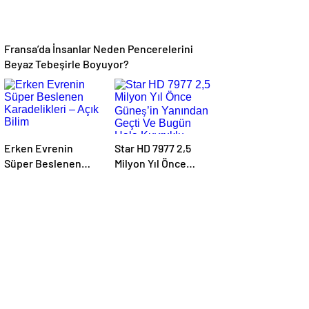
Kariyerlerini ve
İlişkilerini
Değiştiriyor Gibi
Fransa’da İnsanlar Neden Pencerelerini
Görünüyorlar
Beyaz Tebeşirle Boyuyor?
Erken Evrenin
Star HD 7977 2,5
Süper Beslenen
Milyon Yıl Önce
Karadelikleri – Açık
Güneş’in Yanından
Bilim
Geçti Ve Bugün Hala
Kuyruklu
Yıldızlardaki
Rahatsızlığı
Görebiliyoruz