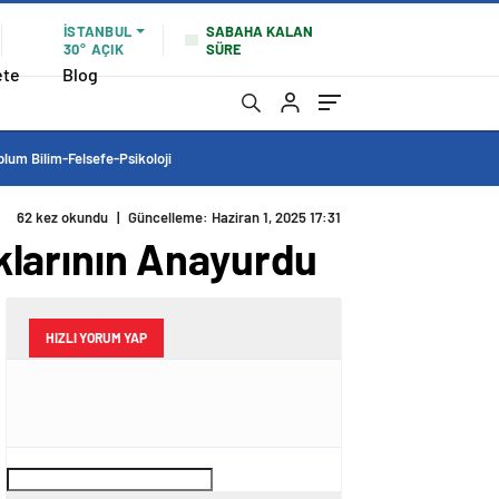
İSTANBUL
SABAHA KALAN
30°
AÇIK
SÜRE
ete
Blog
lum Bilim-Felsefe-Psikoloji
62 kez okundu
|
Güncelleme: Haziran 1, 2025 17:31
lklarının Anayurdu
HIZLI YORUM YAP