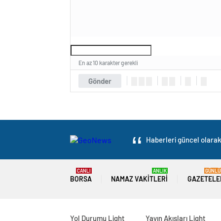
En az 10 karakter gerekli
Gönder
Haberleri güncel olarak 
CANLI
ANLIK
GÜNLÜ
BORSA
NAMAZ VAKITLERI
GAZETELE
Yol Durumu Light
Yayın Akışları Light