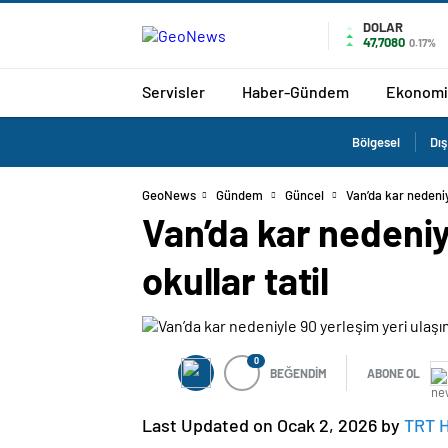
DOLAR
47,7080
0.17%
Servisler
Haber-Gündem
Ekonomi
Bölgesel
Dış
GeoNews
Gündem
Güncel
Van’da kar nedeniy
Van’da kar nedeniy
okullar tatil
0
BEĞENDİM
ABONE OL
Last Updated on Ocak 2, 2026 by
TRT 