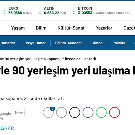
EURO
ALTIN
BITCOIN
55,0588
6.634,22
3100553
0.07%
2,18
0.40000000000000002%
Yaşam
Bilim
Kültür-Sanat
Yazarlar
Gaze
 Haberler
Dosya Haber
Eğitim-Akademi
Güncel
Politika
le 90 yerleşim yeri ulaşıma kapandı, 2 ilçede okullar tatil
le 90 yerleşim yeri ulaşıma 
0
News
HABER