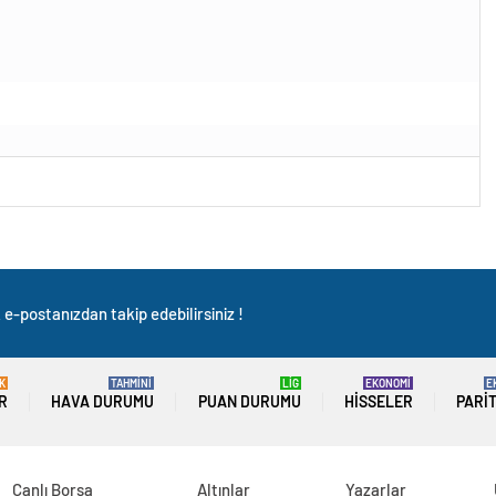
e-postanızdan takip edebilirsiniz !
K
TAHMİNİ
LİG
EKONOMİ
E
R
HAVA DURUMU
PUAN DURUMU
HISSELER
PARI
Canlı Borsa
Altınlar
Yazarlar