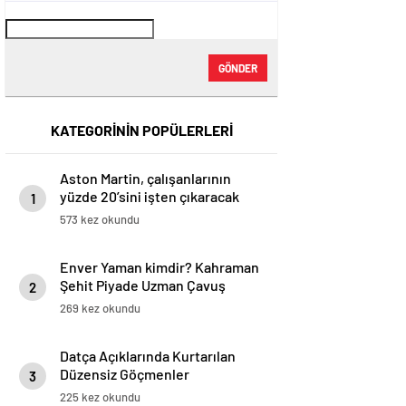
GÖNDER
KATEGORİNİN POPÜLERLERİ
Aston Martin, çalışanlarının
yüzde 20’sini işten çıkaracak
1
573 kez okundu
Enver Yaman kimdir? Kahraman
Şehit Piyade Uzman Çavuş
2
Enver Yaman kaç yaşında,
269 kez okundu
nereli, evli mi?
Datça Açıklarında Kurtarılan
Düzensiz Göçmenler
3
225 kez okundu