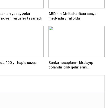
nsanları yapay zeka
ABD’nin Afrika haritası sosyal
rak yeni virüsler tasarladı
medyada viral oldu
da, 100 yıl hapis cezası
Banka hesaplarını kiralayıp
dolandırıcılık gelirlerini
aktardılar: 20 gözaltı