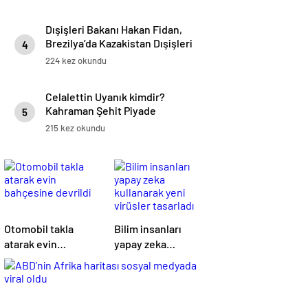
Dışişleri Bakanı Hakan Fidan,
Brezilya’da Kazakistan Dışişleri
4
Bakanı ile Görüştü
224 kez okundu
Celalettin Uyanık kimdir?
Kahraman Şehit Piyade
5
Sözleşmeli Er Celalettin Uyanık
215 kez okundu
kaç yaşında, nereli, evli mi?
Otomobil takla
Bilim insanları
atarak evin
yapay zeka
bahçesine devrildi
kullanarak yeni
virüsler tasarladı