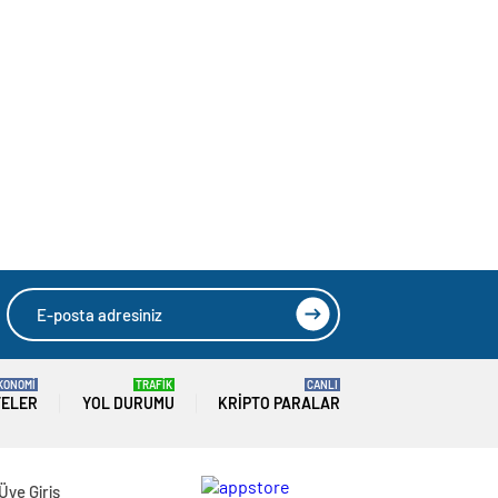
KONOMİ
TRAFİK
CANLI
TELER
YOL DURUMU
KRIPTO PARALAR
Üye Giriş