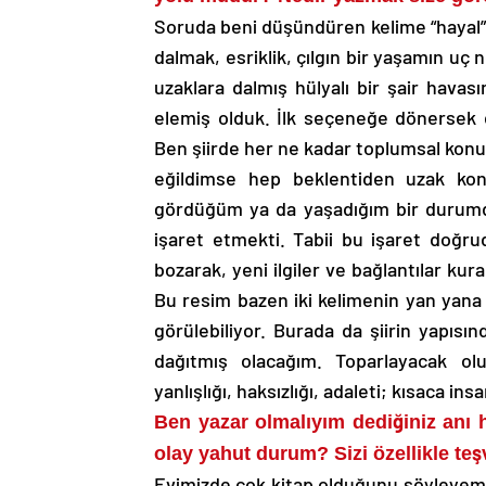
Soruda beni düşündüren kelime “hayal”
dalmak, esriklik, çılgın bir yaşamın uç
uzaklara dalmış hülyalı bir şair hava
elemiş olduk. İlk seçeneğe dönersek de
Ben şiirde her ne kadar toplumsal konu
eğildimse hep beklentiden uzak kon
gördüğüm ya da yaşadığım bir durumda b
işaret etmekti. Tabii bu işaret doğru
bozarak, yeni ilgiler ve bağlantılar ku
Bu resim bazen iki kelimenin yan yan
görülebiliyor. Burada da şiirin yapı
dağıtmış olacağım. Toparlayacak o
yanlışlığı, haksızlığı, adaleti; kısaca ins
Ben yazar olmalıyım dediğiniz anı 
olay yahut durum? Sizi özellikle teş
Evimizde çok kitap olduğunu söyleyemem