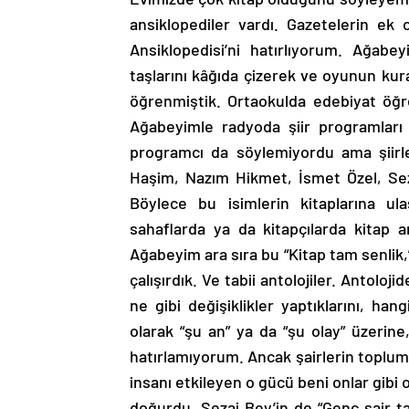
ansiklopediler vardı. Gazetelerin ek o
Ansiklopedisi’ni hatırlıyorum. Ağab
taşlarını kâğıda çizerek ve oyunun kur
öğrenmiştik. Ortaokulda edebiyat öğr
Ağabeyimle radyoda şiir programları d
programcı da söylemiyordu ama şiirle
Haşim, Nazım Hikmet, İsmet Özel, Seza
Böylece bu isimlerin kitaplarına u
sahaflarda ya da kitapçılarda kitap a
Ağabeyim ara sıra bu “Kitap tam senlik,”
çalışırdık. Ve tabii antolojiler. Antoloj
ne gibi değişiklikler yaptıklarını, han
olarak “şu an” ya da “şu olay” üzerine
hatırlamıyorum. Ancak şairlerin toplumu
insanı etkileyen o gücü beni onlar gib
doğurdu, Sezai Bey’in de “Genç şair tak