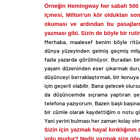
Örneğin Hemingway her sabah 500 k
içmesi, Milton’un kör olduktan son
okuması ve ardından bu pasajlard
yazması gibi. Sizin de böyle bir ruti
Merhaba, maalesef benim böyle ritüe
dünya yüzeyinden gelmiş geçmiş milyon
fazla yazarda görülmüyor. Buradan bir
yaşam düzeninden eser çıkarmak durumu
düşünceyi berraklaştırmak, bir konuya 
için geçerli olabilir. Bana gelecek ol
da düşüncemde sıçrama yaptıran şeyl
telefona yazıyorum. Bazen başlı başına
bir cümle olarak kaydettiğim o notu gü
Yani yerini bulması her zaman kolay ol
Sizin için yazmak hayal kırıklığın
yolu mudur? Nedir yazmak size gör