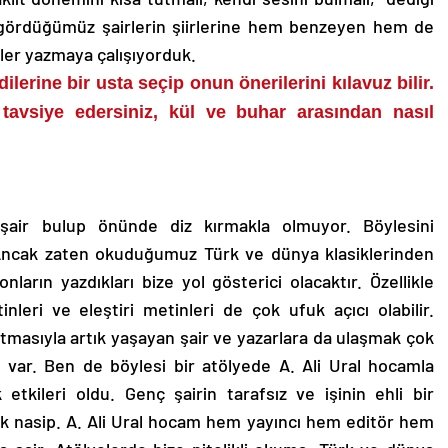
 gördüğümüz şairlerin şiirlerine hem benzeyen hem de
ler yazmaya çalışıyorduk.
ilerine bir usta seçip onun önerilerini kılavuz bilir.
tavsiye edersiniz, kül ve buhar arasından nasıl
air bulup önünde diz kırmakla olmuyor. Böylesini
Ancak zaten okuduğumuz Türk ve dünya klasiklerinden
nların yazdıkları bize yol gösterici olacaktır. Özellikle
leri ve eleştiri metinleri de çok ufuk açıcı olabilir.
masıyla artık yaşayan şair ve yazarlara da ulaşmak çok
 de var. Ben de böylesi bir atölyede A. Ali Ural hocamla
kileri oldu. Genç şairin tarafsız ve işinin ehli bir
 nasip. A. Ali Ural hocam hem yayıncı hem editör hem