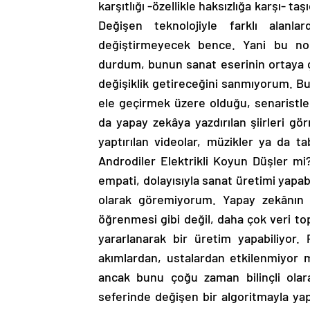
karşıtlığı -özellikle haksızlığa karşı- 
Değişen teknolojiyle farklı alanl
değiştirmeyecek bence. Yani bu nok
durdum, bunun sanat eserinin ortaya çı
değişiklik getireceğini sanmıyorum. B
ele geçirmek üzere olduğu, senaristle
da yapay zekâya yazdırılan şiirleri g
yaptırılan videolar, müzikler ya da ta
Androdiler Elektrikli Koyun Düşler mi?
empati, dolayısıyla sanat üretimi yapab
olarak göremiyorum. Yapay zekânın 
öğrenmesi gibi değil, daha çok veri to
yararlanarak bir üretim yapabiliyor.
akımlardan, ustalardan etkilenmiyor mu
ancak bunu çoğu zaman bilinçli olar
seferinde değişen bir algoritmayla ya