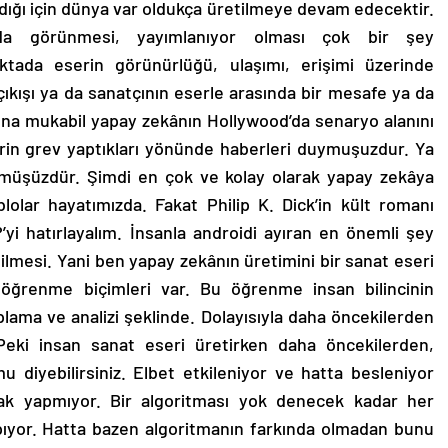
taşıdığı için dünya var oldukça üretilmeye devam edecektir.
arda görünmesi, yayımlanıyor olması çok bir şey
tada eserin görünürlüğü, ulaşımı, erişimi üzerinde
kışı ya da sanatçının eserle arasında bir mesafe ya da
una mukabil yapay zekânın Hollywood’da senaryo alanını
rin grev yaptıkları yönünde haberleri duymuşuzdur. Ya
örmüşüzdür. Şimdi en çok ve kolay olarak yapay zekâya
blolar hayatımızda. Fakat Philip K. Dick’in kült romanı
’yi hatırlayalım. İnsanla androidi ayıran en önemli şey
ilmesi. Yani ben yapay zekânın üretimini bir sanat eseri
öğrenme biçimleri var. Bu öğrenme insan bilincinin
plama ve analizi şeklinde. Dolayısıyla daha öncekilerden
 Peki insan sanat eseri üretirken daha öncekilerden,
 diyebilirsiniz. Elbet etkileniyor ve hatta besleniyor
ak yapmıyor. Bir algoritması yok denecek kadar her
pıyor. Hatta bazen algoritmanın farkında olmadan bunu