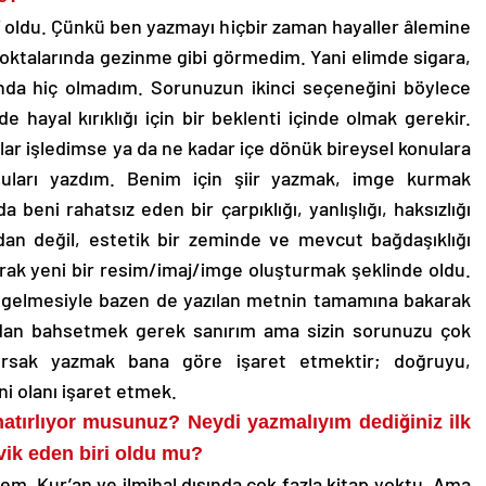
 oldu. Çünkü ben yazmayı hiçbir zaman hayaller âlemine
 noktalarında gezinme gibi görmedim. Yani elimde sigara,
sında hiç olmadım. Sorunuzun ikinci seçeneğini böylece
 hayal kırıklığı için bir beklenti içinde olmak gerekir.
lar işledimse ya da ne kadar içe dönük bireysel konulara
uları yazdım. Benim için şiir yazmak, imge kurmak
eni rahatsız eden bir çarpıklığı, yanlışlığı, haksızlığı
dan değil, estetik bir zeminde ve mevcut bağdaşıklığı
rarak yeni bir resim/imaj/imge oluşturmak şeklinde oldu.
a gelmesiyle bazen de yazılan metnin tamamına bakarak
sından bahsetmek gerek sanırım ama sizin sorunuzu çok
lursak yazmak bana göre işaret etmektir; doğruyu,
ani olanı işaret etmek.
hatırlıyor musunuz? Neydi yazmalıyım dediğiniz ilk
vik eden biri oldu mu?
. Kur’an ve ilmihal dışında çok fazla kitap yoktu. Ama