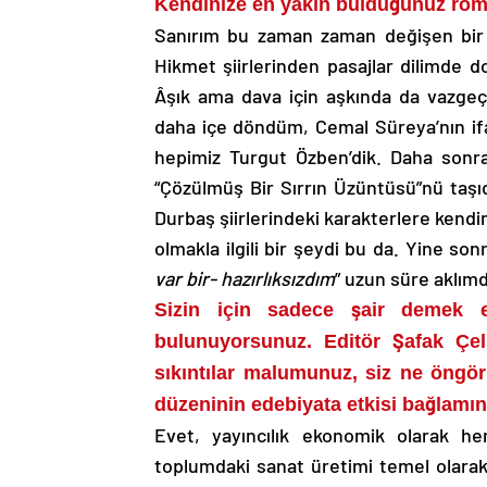
Kendinize en yakın bulduğunuz roman
Sanırım bu zaman zaman değişen bir ş
Hikmet şiirlerinden pasajlar dilimde dol
Âşık ama dava için aşkında da vazgeçe
daha içe döndüm, Cemal Süreya’nın ifad
hepimiz Turgut Özben’dik. Daha sonral
“Çözülmüş Bir Sırrın Üzüntüsü”nü taş
Durbaş şiirlerindeki karakterlere kendi
olmakla ilgili bir şeydi bu da. Yine sonr
var bir- hazırlıksızdım
” uzun süre aklımd
Sizin için sadece şair demek e
bulunuyorsunuz. Editör Şafak Çe
sıkıntılar malumunuz, siz ne öngö
düzeninin edebiyata etkisi bağlamı
Evet, yayıncılık ekonomik olarak h
toplumdaki sanat üretimi temel olarak h