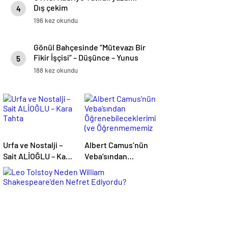
Dış çekim
4
196 kez okundu
Gönül Bahçesinde “Mütevazı Bir
Fikir İşçisi” – Düşünce – Yunus
5
ÖZDEMİR
188 kez okundu
Urfa ve Nostalji –
Albert Camus’nün
Sait ALİOĞLU – Kara
Veba’sından
Tahta
Öğrenebileceklerimiz
(ve Öğrenmememiz
Gerekenler)