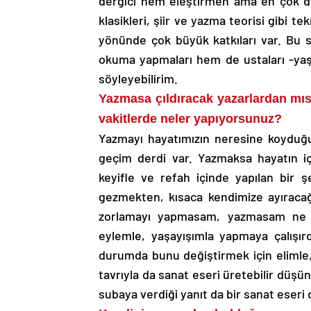
dergici hem eleştirmen ama en çok da 
klasikleri, şiir ve yazma teorisi gibi t
yönünde çok büyük katkıları var. Bu s
okuma yapmaları hem de ustaları -yaş
söyleyebilirim.
Yazmasa çıldıracak yazarlardan mıs
vakitlerde neler yapıyorsunuz?
Yazmayı hayatımızın neresine koyduğum
geçim derdi var. Yazmaksa hayatın i
keyifle ve refah içinde yapılan bir
gezmekten, kısaca kendimize ayıracağ
zorlamayı yapmasam, yazmasam ne y
eylemle, yaşayışımla yapmaya çalışı
durumda bunu değiştirmek için elimle,
tavrıyla da sanat eseri üretebilir düş
subaya verdiği yanıt da bir sanat eseri d