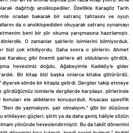
larak dağıttığı ansiklopediler. Özellikle Karagöz Tarih
eyimle oradan bakarak bir satranç tahtasını ve oyun
allarını da o ansiklopediden okuyarak satranç oynamayı
etmenim beni bir şiir okuma yarışmasına hazırlamıştı.
inlerdik. O zamanlar şairlerin isimlerini bilmiyorduk,
r bizi çok etkiliyordu. Daha sonra o şiirlerin; Ahmet
i Karakoç gibi önemli şairlere ait olduklarını gördük.
laşma hevesimiz doğdu. Ağabeyimle Kadıköy’e gider
rardık. Bir kitap bizi başka onlarca kitaba götürürdü.
 diyerek elinde bir kitapla gelirdi. Dergiler takip etmeye
ide gördüğümüz isimlerle dergilerde karşılaşır, şiirlerinde
gi konuları ele aldıklarını konuşurduk. Kısacası spesifik
, “Ben de yazmalıyım, şair olmalıyım,” gibi bir düşünce
 etkileyen güçleri, şiirin ya da daha geniş hâliyle sözün
i olmam yönünde heveslendirmiştir. Bu da taklit dönemini
lit dönemini kısa tutmalı, kendi sesini bulmalı,” dediği