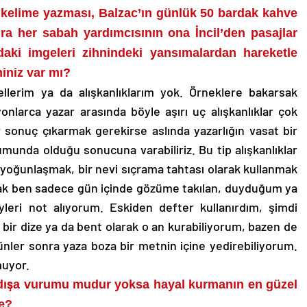
elime yazması, Balzac’ın günlük 50 bardak kahve
ra her sabah yardımcısının ona İncil’den pasajlar
aki imgeleri zihnindeki yansımalardan hareketle
niniz var mı?
llerim ya da alışkanlıklarım yok. Örneklere bakarsak
larca yazar arasında böyle aşırı uç alışkanlıklar çok
 sonuç çıkarmak gerekirse aslında yazarlığın vasat bir
nda olduğu sonucuna varabiliriz. Bu tip alışkanlıklar
yoğunlaşmak, bir nevi sıçrama tahtası olarak kullanmak
ursak ben sadece gün içinde gözüme takılan, duyduğum ya
eri not alıyorum. Eskiden defter kullanırdım, şimdi
 bir dize ya da bent olarak o an kurabiliyorum, bazen de
nler sonra yaza boza bir metnin içine yedirebiliyorum.
muyor.
ın dışa vurumu mudur yoksa hayal kurmanın en güzel
e?