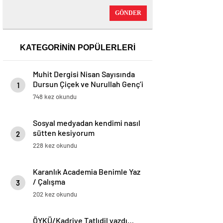
GÖNDER
KATEGORİNİN POPÜLERLERİ
Muhit Dergisi Nisan Sayısında
Dursun Çiçek ve Nurullah Gençʼi
1
Kapağa Taşıyor (Mayıs, 2025) –
748 kez okundu
Dergi – Dergihaber
Sosyal medyadan kendimi nasıl
sütten kesiyorum
2
228 kez okundu
Karanlık Academia Benimle Yaz
/ Çalışma
3
202 kez okundu
ÖYKÜ/Kadriye Tatlıdil yazdı…