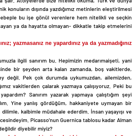
şair. Atölyelerde bize nitelikli okuma, Türk ve dünya
eknik konuların dışında yazdığımız metinlerin eleştirilmesi
ebeple bu işe gönül verenlere hem nitelikli ve seçkin
ayan ya da hayatta olmayan- dikkatle takip etmelerini
ınız; yazmasanız ne yapardınız ya da yazmadığınız
uzla ilgili sanırım bu. Hepimizin medarımaişeti, yani
çinde bir şeyden arta kalan zamanda, boş vakitlerde,
 şey değil. Pek çok durumda uykumuzdan, ailemizden,
ımız vakitlerden çalarak yazmaya çalışıyoruz. Peki bu
apardım? Sanırım yazarak yapmaya çalıştığım şeyi
rdım. Yine yanlış gördüğüm, hakkaniyete uymayan bir
 dilimle, kalbimle müdahale ederdim. İnsan yaşayışı ve
üncesindeyim. Picasso’nun Guernica tablosu kadar Alman
eğildir diyebilir miyiz?