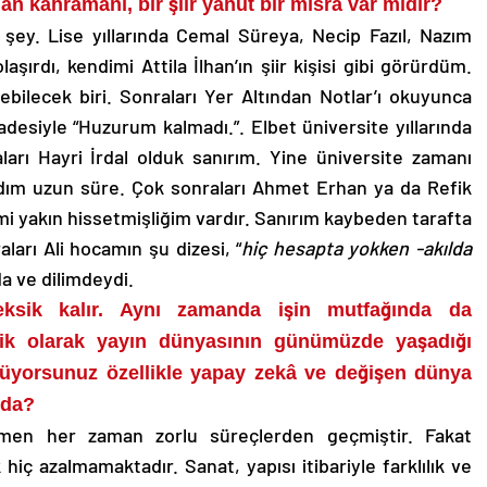
 kahramanı, bir şiir yahut bir mısra var mıdır?
ey. Lise yıllarında Cemal Süreya, Necip Fazıl, Nazım
aşırdı, kendimi Attila İlhan’ın şiir kişisi gibi görürdüm.
bilecek biri. Sonraları Yer Altından Notlar’ı okuyunca
esiyle “Huzurum kalmadı.”. Elbet üniversite yıllarında
arı Hayri İrdal olduk sanırım. Yine üniversite zamanı
ıdım uzun süre. Çok sonraları Ahmet Erhan ya da Refik
mi yakın hissetmişliğim vardır. Sanırım kaybeden tarafta
aları Ali hocamın şu dizesi, “
hiç hesapta yokken -akılda
a ve dilimdeydi.
ksik kalır. Aynı zamanda işin mutfağında da
lik olarak yayın dünyasının günümüzde yaşadığı
rüyorsunuz özellikle yapay zekâ ve değişen dünya
nda?
emen her zaman zorlu süreçlerden geçmiştir. Fakat
iç azalmamaktadır. Sanat, yapısı itibariyle farklılık ve