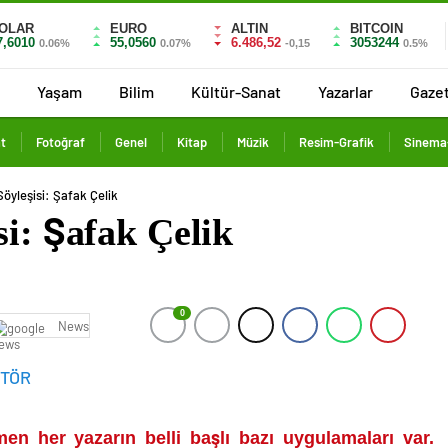
OLAR
EURO
ALTIN
BITCOIN
7,6010
55,0560
6.486,52
3053244
0.06%
0.07%
-0,15
0.5%
Yaşam
Bilim
Kültür-Sanat
Yazarlar
Gaze
t
Fotoğraf
Genel
Kitap
Müzik
Resim-Grafik
Sinema-
Söyleşisi: Şafak Çelik
si: Şafak Çelik
0
News
İTÖR
n her yazarın belli başlı bazı uygulamaları var.