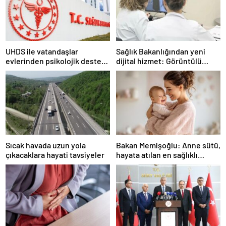
UHDS ile vatandaşlar
Sağlık Bakanlığından yeni
evlerinden psikolojik destek
dijital hizmet: Görüntülü
ve sigara bırakma desteği
danışmanlık dönemi
alabiliyor
Sıcak havada uzun yola
Bakan Memişoğlu: Anne sütü,
çıkacaklara hayati tavsiyeler
hayata atılan en sağlıklı
adımdır