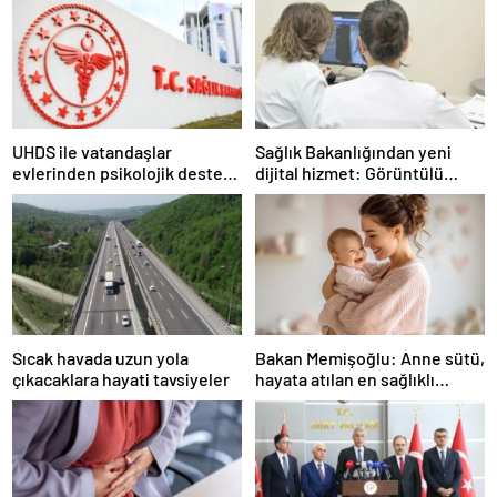
UHDS ile vatandaşlar
Sağlık Bakanlığından yeni
evlerinden psikolojik destek
dijital hizmet: Görüntülü
ve sigara bırakma desteği
danışmanlık dönemi
alabiliyor
Sıcak havada uzun yola
Bakan Memişoğlu: Anne sütü,
çıkacaklara hayati tavsiyeler
hayata atılan en sağlıklı
adımdır